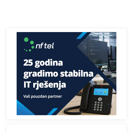
Анонимно2808216
8/6/2026
1:42
Akò se prevede...manji umro nego sto se rodio.
Анонимно2806721
8/6/2026
2:27
Kuniocu ide q u guz...
Анонимно2808843
8/6/2026
6:20
reconquista
Анонимно2810587
јуче
11:11
Evo dasak vijetra s Romanije,neko iz publike povika,ma
pusti ih ciganija...pocetkom ovog vjeka,neko rece za
Radovana i Ratka kaki su oni srbi...i poce dalje da
besjedi znam ja dobro sta je bilo u Ag-ci...
Анонимно2810587
јуче
11:13
Proguglajte
Анонимно2810587
јуче
11:21