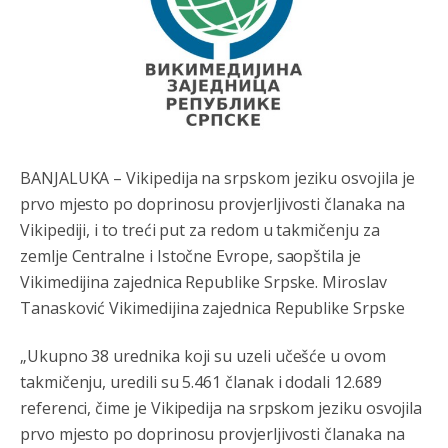
BANJALUKA – Vikipedija na srpskom jeziku osvojila je
prvo mjesto po doprinosu provjerljivosti članaka na
Vikipediji, i to treći put za redom u takmičenju za
zemlje Centralne i Istočne Evrope, saopštila je
Vikimedijina zajednica Republike Srpske. Miroslav
Tanasković Vikimedijina zajednica Republike Srpske
„Ukupno 38 urednika koji su uzeli učešće u ovom
takmičenju, uredili su 5.461 članak i dodali 12.689
referenci, čime je Vikipedija na srpskom jeziku osvojila
prvo mjesto po doprinosu provjerljivosti članaka na