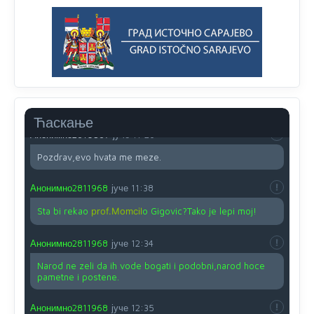
O kako su cudni lvi ljudi,uzeli bi sve da mogu...a ja srce
svima fajem,radujem se tudjoj sreci.I ko ima i ko nema
na iso ce mjesto leci!
Анонимно2810587
јуче
11:24
Nije u svijetu problem,nahraniti siromasnd,kako nahraniti
bogate!?
Ћаскање
Анонимно2810587
јуче
11:26
Pozdrav,evo hvata me meze.
Анонимно2811968
јуче
11:38
Sta bi rekao
prof.Momcil
o Gigovic?Tako je lepi moj!
Анонимно2811968
јуче
12:34
Narod ne zeli da ih vode bogati i podobni,narod hoce
pametne i postene.
Анонимно2811968
јуче
12:35