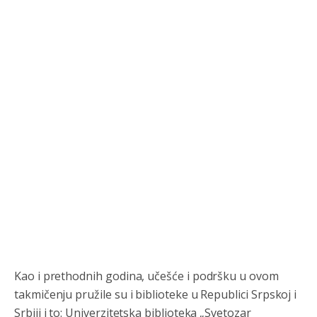
Kao i prethodnih godina, učešće i podršku u ovom
takmičenju pružile su i biblioteke u Republici Srpskoj i
Анонимно2806552
8/6/2026
5:39
Srbiji i to: Univerzitetska biblioteka „Svetozar
nije mujo turcin, mujo ue bendasr