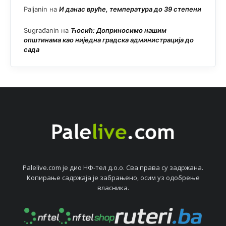
Paljanin
на
И данас вруће, температура до 39 степени
Sugrađanin
на
Ћосић: Доприносимо нашим
општинама као ниједна градска администрација до
сада
Palelive.com јe дио НФ-тeл д.о.о. Сва права су задржана.
Копирањe садржаја јe забрањeно, осим уз одобрeњe
власника.