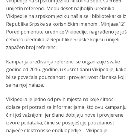
Vikipedije na srpskom jeziku Nikolina Šepić sa 6.686
Војска Србије се враћа на Косово и Метохију.
unijetih referenci. Među deset najboljih urednika
Анонимно2806721
8/6/2026
7:23
Vikipedije na srpskom jeziku našla se i bibliotekarka iz
Republike Srpske sa korisničkim imenom „Minjaaa12“.
Promjeni dilera
Pored pomenute urednice Vikipedije, nagrađeno je još
Анонимно2807323
8/6/2026
9:51
četvoro urednika iz Republike Srpske koji su unijeli
zapažen broj referenci.
Vise je Republika SRPSKA drzava nego Kosovo. Sa
Kosova se Srbi mogu i lijecit i skolovat i glasat u Srbij. A
niko sa 23 posto federacije to ne moze u Republici
Kampanja uređivanja referenci se organizuje svake
Srpskoj. Zato zivjela REPUBLIKA SRPSKA
godine od 2016. godine, u susret danu Vikipedije, kako
Анонимно2807441
8/6/2026
10:21
bi se povećala pouzdanost i provjerljivost članaka koji
муслимански екстремиста,шта он има са тзв Косовом?
se na njoj nalaze.
Анонимно2807447
8/6/2026
10:21
Vikipedija je jedno od prvih mjesta na koje čitaoci
dolaze pri potrazi za informacijama, što ovu kampanju
Откуд онолико увече арапа по Палама са комплет
породицама?
čini još važnijom, jer članci dobijaju nove i provjerene
izvore podataka, čime se pospješuje pouzdanost
Анонимно2807441
8/6/2026
10:22
najveće elektronske enciklopedije – Vikipedije.
накотило се