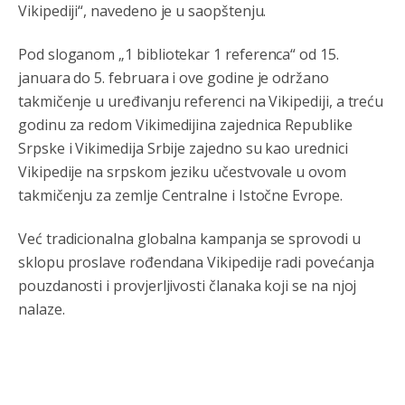
Vikipediji“, navedeno je u saopštenju.
Pod sloganom „1 bibliotekar 1 referenca“ od 15.
januara do 5. februara i ove godine je održano
takmičenje u uređivanju referenci na Vikipediji, a treću
godinu za redom Vikimedijina zajednica Republike
Srpske i Vikimedija Srbije zajedno su kao urednici
Vikipedije na srpskom jeziku učestvovale u ovom
takmičenju za zemlje Centralne i Istočne Evrope.
Već tradicionalna globalna kampanja se sprovodi u
sklopu proslave rođendana Vikipedije radi povećanja
pouzdanosti i provjerljivosti članaka koji se na njoj
nalaze.