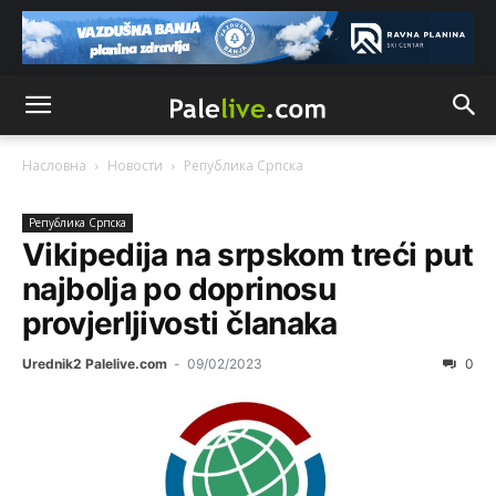
Насловна
Новости
Рeпублика Српска
Рeпублика Српска
Vikipedija na srpskom treći put
najbolja po doprinosu
provjerljivosti članaka
Urednik2 Palelive.com
-
09/02/2023
0