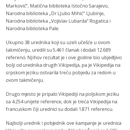
Marković“, Matična biblioteka Istočno Sarajevo,
Анонимно2806721
8/6/2026
6:37
Narodna biblioteka „Dr LJubo Mihić“ LJubinje,
Narodna biblioteka „Vojislav Lubarda“ Rogatica i
Možete sebi umisliti da je i Kosovo dio Srbije al
nije...probajte ući bez
pasosa.Tako
i
rs.Umisli
li ste da
Narodna biblioteka Pale.
ste nebeski narod
Ukupno 38 urednika koji su uzeli učešće u ovom
Анонимно2806773
8/6/2026
6:56
takmičenju, uredili su 5.461 članak i dodali 12.689
АМЕРИКАНЦИ ДО КРАЈА ГОДИНЕ ОДЛАЗЕ СА
referenci. NJihov rezultat je i ove godine bio ubjedljivo
КОСОВА
bolji od urednika drugih Vikipedija, pa je Vikipedija na
srpskom jeziku ostvarila treću pobjedu za redom u
Анонимно2806773
8/6/2026
6:59
ovom takmičenju.
Затвара се и база Бондстил, у којој је лета 1999.
године било чак 7.000 војника.
Drugo mjesto je pripalo Vikipediji na poljskom jeziku
Анонимно2806773
8/6/2026
7:01
sa 4.254 unijete reference, dok je treća Vikipedija na
francuskom čiji urednici su dodali 1.871 referencu.
Косово више није у моди, Амери се селе у Иран.
Анонимно2806773
8/6/2026
7:05
Najbolji urednik i pobjednik ove kampanje je urednica