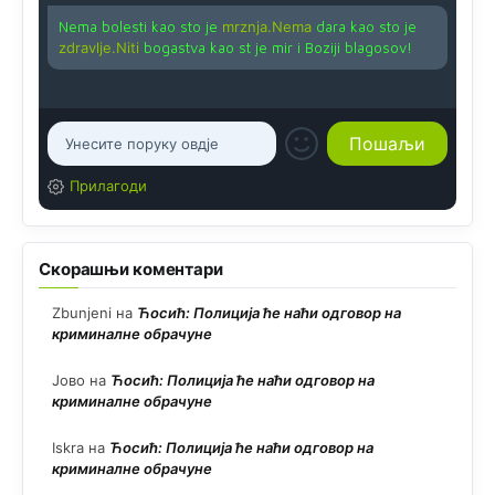
Nema bolesti kao sto je
mrznja.Nema
dara kao sto je
zdravlje.Niti
bogastva kao st je mir i Boziji blagosov!
Прилагоди
Скорашњи коментари
Zbunjeni
на
Ћосић: Полиција ће наћи одговор на
криминалне обрачуне
Јово
на
Ћосић: Полиција ће наћи одговор на
криминалне обрачуне
Iskra
на
Ћосић: Полиција ће наћи одговор на
криминалне обрачуне