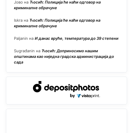
Јово
на
Ћосић: Полиција ће наћи одговор на
криминалне обрачуне
Iskra
на
Ћосић: Полиција ће наћи одговор на
криминалне обрачуне
Paljanin
на
И данас вруће, температура до 39 степени
Sugrađanin
на
Ћосић: Доприносимо нашим
општинама као ниједна градска администрација до
сада