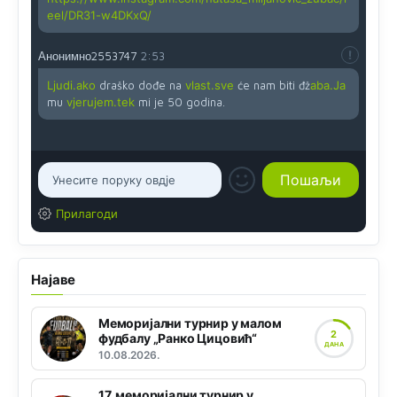
eel/DR31-w4DKxQ/
Анонимно2553747
2:53
Ljudi.ako
draško dođe na
vlast.sve
će nam biti đž
aba.Ja
mu
vjerujem.tek
mi je 50 godina.
Прилагоди
Најаве
Меморијални турнир у малом
2
фудбалу „Ранко Цицовић“
ДАНА
10.08.2026.
17. меморијални турнир у