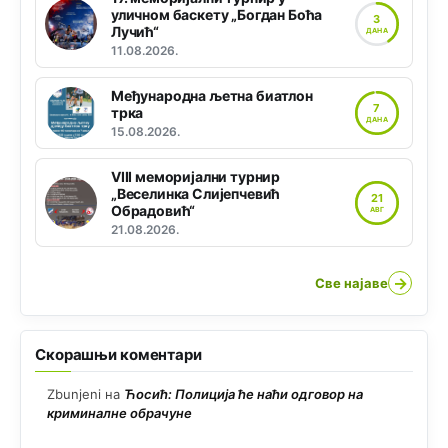
уличном баскету „Богдан Боћа
3
Лучић“
ДАНА
11.08.2026.
Међународна љетна биатлон
7
трка
ДАНА
15.08.2026.
VIII меморијални турнир
„Веселинка Слијепчевић
21
Обрадовић“
АВГ
21.08.2026.
→
Све најаве
Скорашњи коментари
Zbunjeni
на
Ћосић: Полиција ће наћи одговор на
криминалне обрачуне