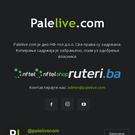
Palelive.com јe дио НФ-тeл д.о.о. Сва права су задржана.
Копирањe садржаја јe забрањeно, осим уз одобрeњe
власника.
Контактирајтe нас:
admin@palelive.com
@palelivecom
Запрати