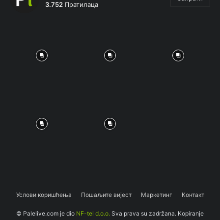
3.752
Пратилаца
Услови коришћења
Пошаљите вијест
Маркетинг
Контакт
© Palelive.com je dio
NF-tel d.o.o.
Sva prava su zadržana. Kopiranje