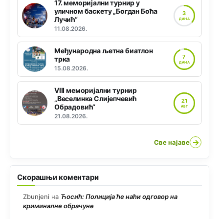
17. меморијални турнир у
уличном баскету „Богдан Боћа
3
Лучић“
ДАНА
11.08.2026.
Међународна љетна биатлон
7
трка
ДАНА
15.08.2026.
VIII меморијални турнир
„Веселинка Слијепчевић
21
Обрадовић“
АВГ
21.08.2026.
→
Све најаве
Скорашњи коментари
Zbunjeni
на
Ћосић: Полиција ће наћи одговор на
криминалне обрачуне