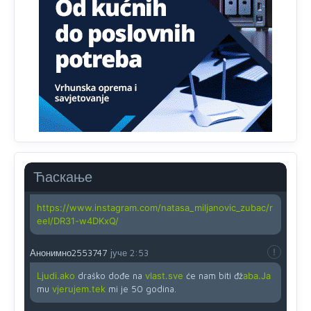
obojiti (popuniti) uvedeno je isključivo zbog tehničkih
zahtjeva optičkih skenera.
Анонимно2818605
јуче
11:45
Ovo pravilo jeste unijelo opravdan strah, posebno kada
su u pitanju starije osobe, osobe sa slabijim vidom ili
drhtavom rukom
Анонимно2819033
јуче
12:24
Yes,nekada je bila corava kutija za IZBORE a danas su
coravi biraci.
Ћаскање
Анонимно2819162
јуче
12:35
https://www.instagram.com/natasa_miljanovic_zubac/r
eel/DR31-w4DKxQ/
Анонимно2553747
јуче
2:53
Ljudi.ako
draško dođe na
vlast.sve
će nam biti đž
aba.Ja
mu
vjerujem.tek
mi je 50 godina.