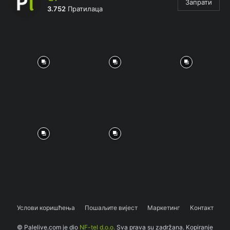
Запрати
3.752
Пратилаца
Услови коришћења
Пошаљите вијест
Маркетинг
Контакт
© Palelive.com je dio
NF-tel d.o.o.
Sva prava su zadržana. Kopiranje