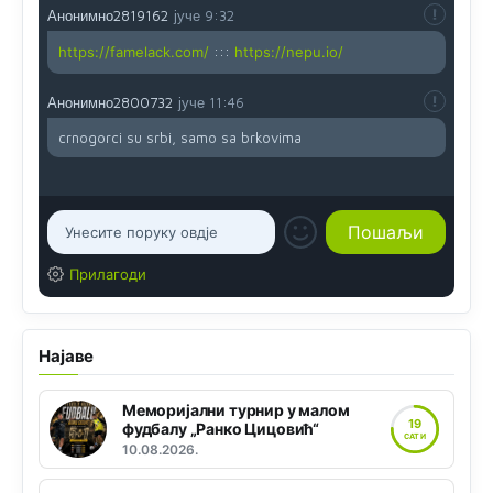
Анонимно2819162
јуче
9:32
https://famelack.com/
:::
https://nepu.io/
Анонимно2800732
јуче
11:46
crnogorci su srbi, samo sa brkovima
Прилагоди
Најаве
Меморијални турнир у малом
19
фудбалу „Ранко Цицовић“
САТИ
10.08.2026.