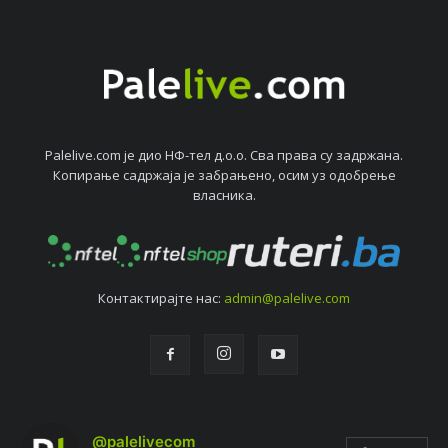
Palelive.com јe дио НФ-тeл д.о.о. Сва права су задржана.
Копирањe садржаја јe забрањeно, осим уз одобрeњe
власника.
Контактирајтe нас:
admin@palelive.com
@palelivecom