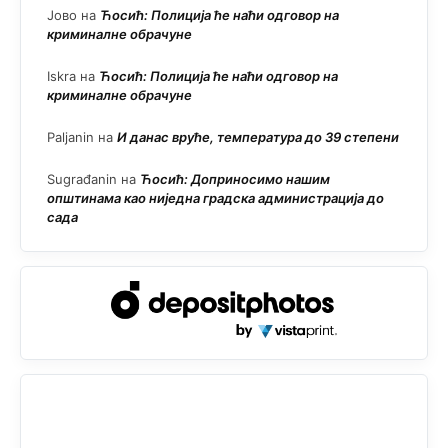
Јово
на
Ћосић: Полиција ће наћи одговор на
криминалне обрачуне
Iskra
на
Ћосић: Полиција ће наћи одговор на
криминалне обрачуне
Paljanin
на
И данас вруће, температура до 39 степени
Sugrađanin
на
Ћосић: Доприносимо нашим
општинама као ниједна градска администрација до
сада