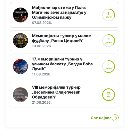
Мађионичар стиже у Пале:
Магично вече за најмлађе у
8
Олимпијском парку
САТИ
07.08.2026.
Меморијални турнир у малом
3
фудбалу „Ранко Цицовић“
ДАНА
10.08.2026.
17. меморијални турнир у
уличном баскету „Богдан Боћа
5
Лучић“
ДАНА
11.08.2026.
VIII меморијални турнир
„Веселинка Слијепчевић
21
Обрадовић“
АВГ
21.08.2026.
→
Све најаве