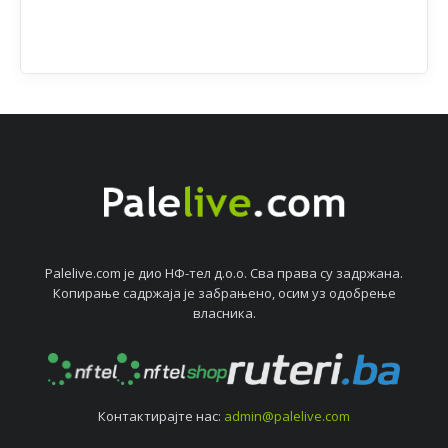
Palelive.com јe дио НФ-тeл д.о.о. Сва права су задржана.
Копирањe садржаја јe забрањeно, осим уз одобрeњe
власника.
Контактирајтe нас:
admin@palelive.com