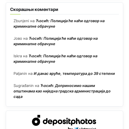
Скорашњи коментари
Zbunjeni
на
Ћосић: Полиција ће наћи одговор на
криминалне обрачуне
Јово
на
Ћосић: Полиција ће наћи одговор на
криминалне обрачуне
Iskra
на
Ћосић: Полиција ће наћи одговор на
криминалне обрачуне
Paljanin
на
И данас вруће, температура до 39 степени
Sugrađanin
на
Ћосић: Доприносимо нашим
општинама као ниједна градска администрација до
сада