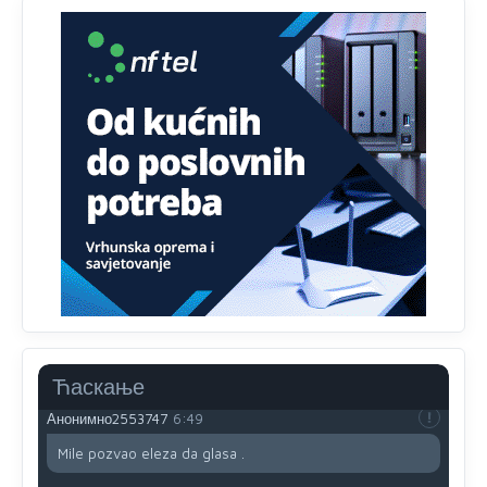
da brani? A imamo vojsku Kosova kojoj želimo svako
dobro i da se što bolje opreme
Анонимно2808202
јуче
1:38
i mi tebi želimo dug život i tešku bolest
Анонимно2808216
јуче
1:42
Akò se prevede...manji umro nego sto se rodio.
Анонимно2806721
јуче
2:27
Kuniocu ide q u guz...
Анонимно2808843
јуче
6:20
reconquista
Ћаскање
Анонимно2553747
6:49
Mile pozvao eleza da glasa .