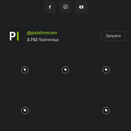
@palelivecom
Запрати
3.752
Пратилаца