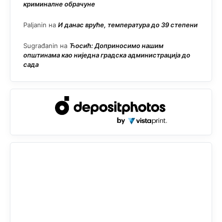
криминалне обрачуне
Paljanin
на
И данас вруће, температура до 39 степени
Sugrađanin
на
Ћосић: Доприносимо нашим
општинама као ниједна градска администрација до
сада