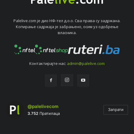
Palelive.com јe дио НФ-тeл д.о.о. Сва права су задржана.
Копирањe садржаја јe забрањeно, осим уз одобрeњe
власника.
Контактирајтe нас:
admin@palelive.com
@palelivecom
Запрати
3.752
Пратилаца