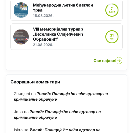
Међународна љетна биатлон
7
трка
ДАНА
15.08.2026.
VIII меморијални турнир
„Веселинка Слијепчевић
21
Обрадовић“
АВГ
21.08.2026.
→
Све најаве
Скорашњи коментари
Zbunjeni
на
Ћосић: Полиција ће наћи одговор на
криминалне обрачуне
Јово
на
Ћосић: Полиција ће наћи одговор на
криминалне обрачуне
Iskra
на
Ћосић: Полиција ће наћи одговор на