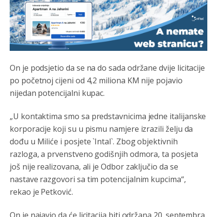
Анонимно2808843
8/6/2026
6:20
reconquista
Анонимно2810587
8/7/2026
11:11
On je podsjetio da se na do sada održane dvije licitacije
Evo dasak vijetra s Romanije,neko iz publike povika,ma
po početnoj cijeni od 4,2 miliona KM nije pojavio
pusti ih ciganija...pocetkom ovog vjeka,neko rece za
Radovana i Ratka kaki su oni srbi...i poce dalje da
nijedan potencijalni kupac.
besjedi znam ja dobro sta je bilo u Ag-ci...
„U kontaktima smo sa predstavnicima jedne italijanske
Анонимно2810587
8/7/2026
11:13
korporacije koji su u pismu namjere izrazili želju da
Proguglajte
dođu u Miliće i posjete `Intal`. Zbog objektivnih
razloga, a prvenstveno godišnjih odmora, ta posjeta
Анонимно2810587
8/7/2026
11:21
još nije realizovana, ali je Odbor zaključio da se
O kako su cudni lvi ljudi,uzeli bi sve da mogu...a ja srce
nastave razgovori sa tim potencijalnim kupcima“,
svima fajem,radujem se tudjoj sreci.I ko ima i ko nema
na iso ce mjesto leci!
rekao je Petković.
Анонимно2810587
8/7/2026
11:24
On je najavio da će licitacija biti održana 20. septembra