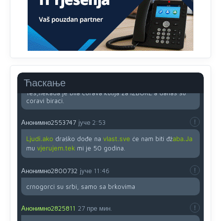
zahtjeva optičkih skenera.
Анонимно2818605
јуче
11:45
Ovo pravilo jeste unijelo opravdan strah, posebno kada
su u pitanju starije osobe, osobe sa slabijim vidom ili
drhtavom rukom
Анонимно2819033
јуче
12:24
Ћаскање
Yes,nekada je bila corava kutija za IZBORE a danas su
coravi biraci.
Анонимно2553747
јуче
2:53
Ljudi.ako
draško dođe na
vlast.sve
će nam biti đž
aba.Ja
mu
vjerujem.tek
mi je 50 godina.
Анонимно2800732
јуче
11:46
crnogorci su srbi, samo sa brkovima
Анонимно2825811
27 пре мин.