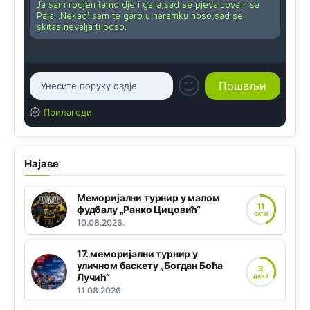
Ja sam rodjen tamo dje i gara,sad se pjeva Jovani sa
Pala...Nekad' sam te garo u naramku noso,sad se
skitas,nevalja ti poso.
Прилагоди
Најаве
Меморијални турнир у малом
11
фудбалу „Ранко Цицовић“
САТИ
10.08.2026.
17. меморијални турнир у
уличном баскету „Богдан Боћа
3
Лучић“
ДАНА
11.08.2026.