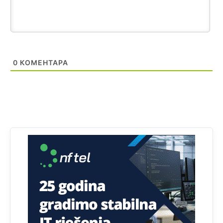
Анонимно2818605
јуче
11:28
Prema zvaničnim podacima Agencije za statistiku BiH, u
Bosni i Hercegovini je 1.229.972 građana informatički
nepismeno, što čini 38,7% ukupnog stanovništva starijeg
od 10 godina
0
КОМЕНТАРА
Анонимно2818605
јуче
11:30
Prema podacima o informaciono-komunikacionim
tehnologijama, čak 33,4% domaćinstava u BiH uopšte
nema pristup računaru bilo koje vrste (desktop, laptop ili
tablet
Анонимно2818605
јуче
11:34
Najveći dio populacije starije od 65 godina uopšte ne
koristi internet, niti ima pristup računarima
Анонимно2818605
јуче
11:45
Uvođenje pravila da se umjesto dosadašnjeg znaka "X"
(krstića) kružić ispred kandidata mora u potpunosti
obojiti (popuniti) uvedeno je isključivo zbog tehničkih