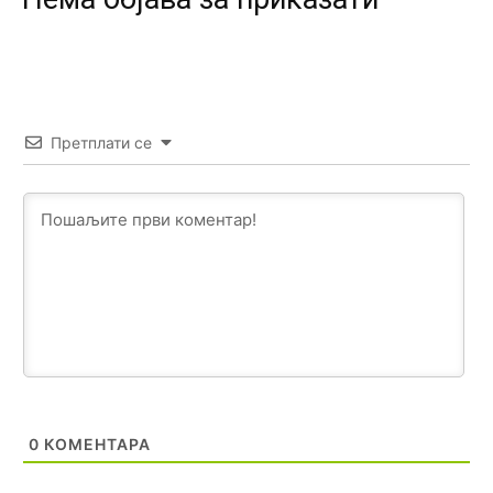
Откуд онолико увече арапа по Палама са комплет
породицама?
Анонимно2807441
10:22
накотило се
Претплати се
Анонимно2807447
10:24
Техеран и нинџе по Палама
Анонимно2806721
11:21
Kosovo je država a manji BH entitet pokrajina.Što se tiče
arapa po Palama i Jahorini,ostavljaju vam pare a vi se
smeškate .Da ne bi možda da vam šalju poštom a da ne
dolaze? Kurko
Анонимно2807791
11:39
БиХ није гласала да је тзв.Косово држава. Лупаш ко к у
0
КОМЕНТАРА
р а ц по самару луди турко.