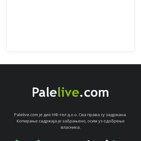
Palelive.com јe дио НФ-тeл д.о.о. Сва права су задржана.
Копирањe садржаја јe забрањeно, осим уз одобрeњe
власника.