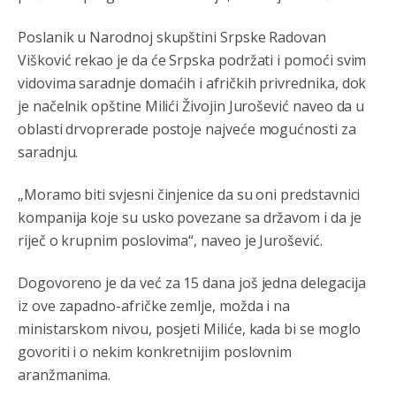
Анонимно2806419
4:51
Poslanik u Narodnoj skupštini Srpske Radovan
биће увек држава за турчина који овде уноси немир
Višković rekao je da će Srpska podržati i pomoći svim
Анонимно2806552
5:39
vidovima saradnje domaćih i afričkih privrednika, dok
je načelnik opštine Milići Živojin Jurošević naveo da u
nije mujo turcin, mujo ue bendasr
oblasti drvoprerade postoje najveće mogućnosti za
Анонимно2806721
6:37
saradnju.
Možete sebi umisliti da je i Kosovo dio Srbije al
nije...probajte ući bez
pasosa.Tako
i
rs.Umisli
li ste da
„Moramo biti svjesni činjenice da su oni predstavnici
ste nebeski narod
kompanija koje su usko povezane sa državom i da je
riječ o krupnim poslovima“, naveo je Jurošević.
Анонимно2806773
6:56
АМЕРИКАНЦИ ДО КРАЈА ГОДИНЕ ОДЛАЗЕ СА
Dogovoreno je da već za 15 dana još jedna delegacija
КОСОВА
iz ove zapadno-afričke zemlje, možda i na
ministarskom nivou, posjeti Miliće, kada bi se moglo
Анонимно2806773
6:59
govoriti i o nekim konkretnijim poslovnim
Затвара се и база Бондстил, у којој је лета 1999.
године било чак 7.000 војника.
aranžmanima.