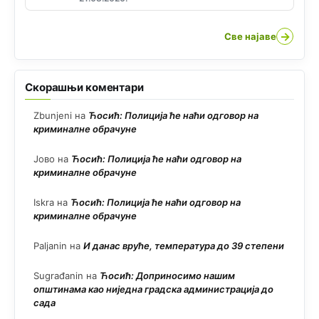
→
Све најаве
Скорашњи коментари
Zbunjeni
на
Ћосић: Полиција ће наћи одговор на
криминалне обрачуне
Јово
на
Ћосић: Полиција ће наћи одговор на
криминалне обрачуне
Iskra
на
Ћосић: Полиција ће наћи одговор на
криминалне обрачуне
Paljanin
на
И данас вруће, температура до 39 степени
Sugrađanin
на
Ћосић: Доприносимо нашим
општинама као ниједна градска администрација до
сада