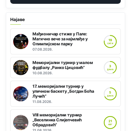
Најаве
Мађионичар стиже у Пале:
Магично вече за најмлађе у
19
Олимпијском парку
САТИ
07.08.2026.
Меморијални турнир у малом
3
фудбалу „Ранко Цицовић“
ДАНА
10.08.2026.
17. меморијални турнир у
уличном баскету „Богдан Боћа
5
Лучић“
ДАНА
11.08.2026.
VIII меморијални турнир
„Веселинка Слијепчевић
21
Обрадовић“
АВГ
21.08.2026.