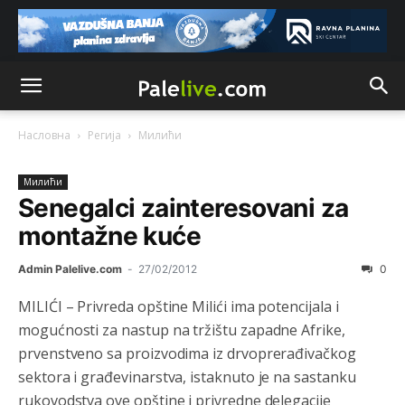
Насловна
Регија
Милићи
Милићи
Senegalci zainteresovani za
montažne kuće
Admin Palelive.com
-
27/02/2012
0
MILIĆI – Privreda opštine Milići ima potencijala i
mogućnosti za nastup na tržištu zapadne Afrike,
prvenstveno sa proizvodima iz drvoprerađivačkog
sektora i građevinarstva, istaknuto je na sastanku
rukovodstva ove opštine i privredne delegacije