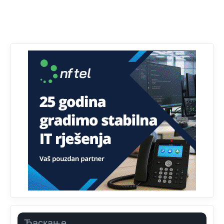
Анонимно2807895
12:16
Dobro zboris 791,ovaj721 dok nije bilo interneta,samo
mu je porodica znala da je glup!
Анонимно2807895
12:18
Drzi pod kontrolom tri stvari jezik,karakter i
ponasanje...Uzivotu brani tri stvari:cast,prijatelja i
slabije.Iz
zivota iskljuci tri stvari uvredu,neznanje i
zavist.Sve
dok si ziv gaji tri stvari dobrotu,pamet i
prijateljstvo!!
Анонимно2806721
12:39
791 BiH nije priznala Kosovo kao nezavisnu državu jer
genocidna tvorevina pravi smetnju a recimo Srbija je
davno
priznala.Na
svakom proizvodu iz Srbije stoji -
uvoznik za Kosovo
Анонимно2806721
12:45
Sve i da se nekim čudom vojska Srbije "vrati" na
Kosovo-kome će se vratiti? Gdje je dobrodošla i koga
da brani? A imamo vojsku Kosova kojoj želimo svako
Ћаскање