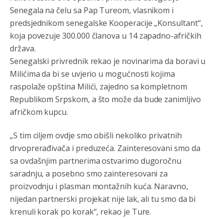
Senegala na čelu sa Pap Tureom, vlasnikom i
predsjednikom senegalske Kooperacije „Konsultant“,
koja povezuje 300.000 članova u 14 zapadno-afričkih
država.
Senegalski privrednik rekao je novinarima da boravi u
Milićima da bi se uvjerio u mogućnosti kojima
raspolaže opština Milići, zajedno sa kompletnom
Анонимно2800426
јуче
2:05
Republikom Srpskom, a što može da bude zanimljivo
afričkom kupcu.
Sto bogatiji-to skrtiji,sto tisi-to opasniji,sto pricivljiviji-to
gluplji,sto ljepsi-to razmazaniji,sto emotivniji-to
iskreniji,sto jaci- to bezdusniji,sto sladji u govoru-to
„S tim ciljem ovdje smo obišli nekoliko privatnih
veci prevarant...
drvoprerađivača i preduzeća. Zainteresovani smo da
Анонимно2802132
јуче
2:14
sa ovdašnjim partnerima ostvarimo dugoročnu
Mnogi nesposobni ljudi su daleko dogurali. Ko je
saradnju, a posebno smo zainteresovani za
nesposoban može raditi sve. Sposobni rade samo ono
proizvodnju i plasman montažnih kuća. Naravno,
što znaju.
nijedan partnerski projekat nije lak, ali tu smo da bi
Анонимно2022778
јуче
3:59
krenuli korak po korak“, rekao je Ture.