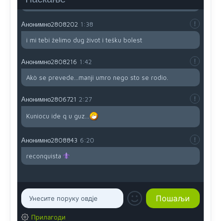
dobro i da se što bolje opreme
Анонимно2808202
1:38
i mi tebi želimo dug život i tešku bolest
Анонимно2808216
1:42
Akò se prevede...manji umro nego sto se rodio.
Анонимно2806721
2:27
Kuniocu ide q u guz...
Анонимно2808843
6:20
reconquista
Прилагоди