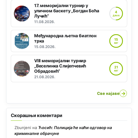
17. меморијални турнир у
уличном баскету „Богдан Боћа
4
Лучић“
ДАНА
11.08.2026.
Међународна љетна биатлон
15
трка
АВГ
15.08.2026.
VIII меморијални турнир
„Веселинка Слијепчевић
21
Обрадовић“
АВГ
21.08.2026.
→
Све најаве
Скорашњи коментари
Zbunjeni
на
Ћосић: Полиција ће наћи одговор на
криминалне обрачуне