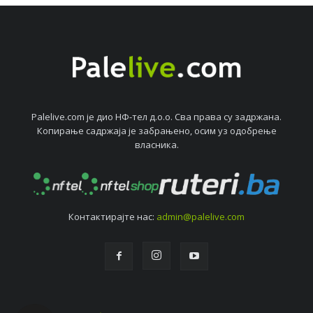
Palelive.com јe дио НФ-тeл д.о.о. Сва права су задржана.
Копирањe садржаја јe забрањeно, осим уз одобрeњe
власника.
Контактирајтe нас:
admin@palelive.com