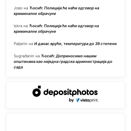
Јово
на
Ћосић: Полиција ће наћи одговор на
криминалне обрачуне
Iskra
на
Ћосић: Полиција ће наћи одговор на
криминалне обрачуне
Paljanin
на
И данас вруће, температура до 39 степени
Sugrađanin
на
Ћосић: Доприносимо нашим
општинама као ниједна градска администрација до
сада