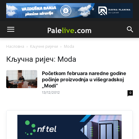
Анонимно2808202
8/6/2026
1:38
i mi tebi želimo dug život i tešku bolest
Анонимно2808216
8/6/2026
1:42
Akò se prevede...manji umro nego sto se rodio.
Насловна
Кључне ријечи
Moda
Анонимно2806721
8/6/2026
2:27
Кључна ријеч: Moda
Kuniocu ide q u guz...
Početkom februara naredne godine
počinje proizvodnja u višegradskoj
Анонимно2808843
8/6/2026
6:20
„Modi“
reconquista
13/12/2012
0
Анонимно2810587
јуче
11:11
Evo dasak vijetra s Romanije,neko iz publike povika,ma
pusti ih ciganija...pocetkom ovog vjeka,neko rece za
Radovana i Ratka kaki su oni srbi...i poce dalje da
besjedi znam ja dobro sta je bilo u Ag-ci...