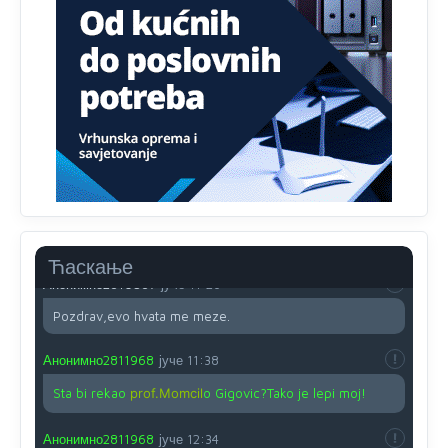
Анонимно2810587
јуче
11:13
Proguglajte
Анонимно2810587
јуче
11:21
O kako su cudni lvi ljudi,uzeli bi sve da mogu...a ja srce
svima fajem,radujem se tudjoj sreci.I ko ima i ko nema
na iso ce mjesto leci!
Анонимно2810587
јуче
11:24
Nije u svijetu problem,nahraniti siromasnd,kako nahraniti
bogate!?
Ћаскање
Анонимно2810587
јуче
11:26
Pozdrav,evo hvata me meze.
Анонимно2811968
јуче
11:38
Sta bi rekao
prof.Momcil
o Gigovic?Tako je lepi moj!
Анонимно2811968
јуче
12:34