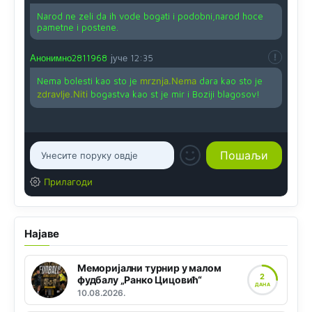
Narod ne zeli da ih vode bogati i podobni,narod hoce
pametne i postene.
Анонимно2811968
јуче
12:35
Nema bolesti kao sto je
mrznja.Nema
dara kao sto je
zdravlje.Niti
bogastva kao st je mir i Boziji blagosov!
Прилагоди
Најаве
Меморијални турнир у малом
2
фудбалу „Ранко Цицовић“
ДАНА
10.08.2026.