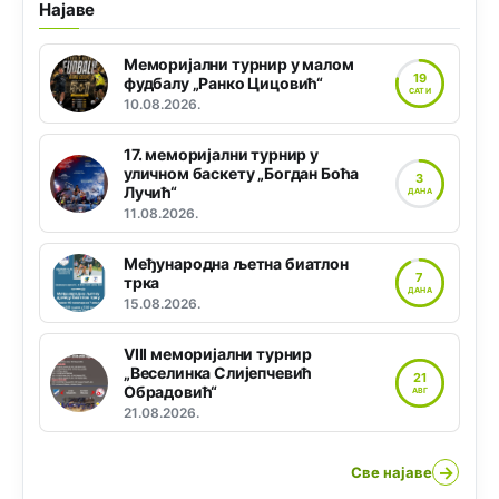
Најаве
Меморијални турнир у малом
19
фудбалу „Ранко Цицовић“
САТИ
10.08.2026.
17. меморијални турнир у
уличном баскету „Богдан Боћа
3
Лучић“
ДАНА
11.08.2026.
Међународна љетна биатлон
7
трка
ДАНА
15.08.2026.
VIII меморијални турнир
„Веселинка Слијепчевић
21
Обрадовић“
АВГ
21.08.2026.
→
Све најаве