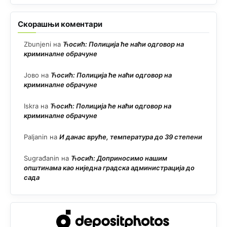
Скорашњи коментари
Zbunjeni
на
Ћосић: Полиција ће наћи одговор на
криминалне обрачуне
Јово
на
Ћосић: Полиција ће наћи одговор на
криминалне обрачуне
Iskra
на
Ћосић: Полиција ће наћи одговор на
криминалне обрачуне
Paljanin
на
И данас вруће, температура до 39 степени
Sugrađanin
на
Ћосић: Доприносимо нашим
општинама као ниједна градска администрација до
сада