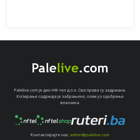
Palelive.com јe дио НФ-тeл д.о.о. Сва права су задржана.
Копирањe садржаја јe забрањeно, осим уз одобрeњe
власника.
Контактирајтe нас:
admin@palelive.com