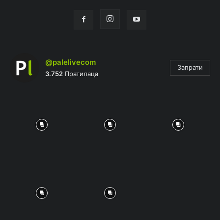
@palelivecom
Запрати
3.752
Пратилаца