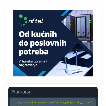
Najveći dio populacije starije od 65 godina uopšte ne
koristi internet, niti ima pristup računarima
Анонимно2818605
јуче
11:45
Uvođenje pravila da se umjesto dosadašnjeg znaka "X"
(krstića) kružić ispred kandidata mora u potpunosti
obojiti (popuniti) uvedeno je isključivo zbog tehničkih
zahtjeva optičkih skenera.
Анонимно2818605
јуче
11:45
Ovo pravilo jeste unijelo opravdan strah, posebno kada
su u pitanju starije osobe, osobe sa slabijim vidom ili
drhtavom rukom
Анонимно2819033
јуче
12:24
Yes,nekada je bila corava kutija za IZBORE a danas su
coravi biraci.
Ћаскање
Анонимно2819162
јуче
12:35
https://www.instagram.com/natasa_miljanovic_zubac/r