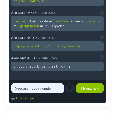
eel/DR31-w4DKxQ/
Анонимно2553747
јуче
2:53
Ljudi.ako
draško dođe na
vlast.sve
će nam biti đž
aba.Ja
mu
vjerujem.tek
mi je 50 godina.
Анонимно2819162
јуче
9:32
https://famelack.com/
:::
https://nepu.io/
Анонимно2800732
јуче
11:46
crnogorci su srbi, samo sa brkovima
Прилагоди