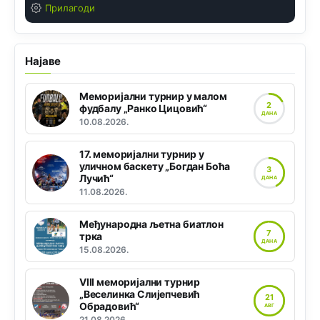
Прилагоди
Најаве
Меморијални турнир у малом
2
фудбалу „Ранко Цицовић“
ДАНА
10.08.2026.
17. меморијални турнир у
уличном баскету „Богдан Боћа
3
Лучић“
ДАНА
11.08.2026.
Међународна љетна биатлон
7
трка
ДАНА
15.08.2026.
VIII меморијални турнир
„Веселинка Слијепчевић
21
Обрадовић“
АВГ
21.08.2026.