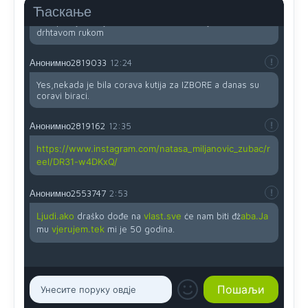
Ћаскање
Ovo pravilo jeste unijelo opravdan strah, posebno kada
su u pitanju starije osobe, osobe sa slabijim vidom ili
drhtavom rukom
Анонимно2819033
12:24
Yes,nekada je bila corava kutija za IZBORE a danas su
coravi biraci.
Анонимно2819162
12:35
https://www.instagram.com/natasa_miljanovic_zubac/r
eel/DR31-w4DKxQ/
Анонимно2553747
2:53
Ljudi.ako
draško dođe na
vlast.sve
će nam biti đž
aba.Ja
mu
vjerujem.tek
mi je 50 godina.