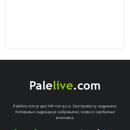
Palelive.com јe дио НФ-тeл д.о.о. Сва права су задржана.
Копирањe садржаја јe забрањeно, осим уз одобрeњe
власника.