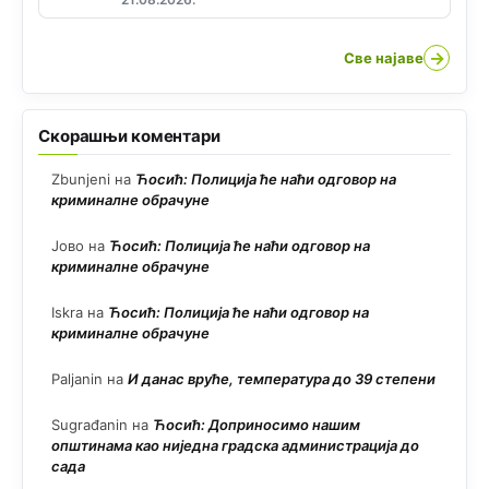
→
Све најаве
Скорашњи коментари
Zbunjeni
на
Ћосић: Полиција ће наћи одговор на
криминалне обрачуне
Јово
на
Ћосић: Полиција ће наћи одговор на
криминалне обрачуне
Iskra
на
Ћосић: Полиција ће наћи одговор на
криминалне обрачуне
Paljanin
на
И данас вруће, температура до 39 степени
Sugrađanin
на
Ћосић: Доприносимо нашим
општинама као ниједна градска администрација до
сада