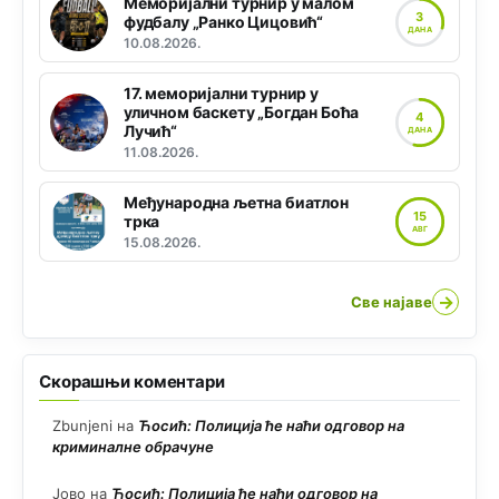
Меморијални турнир у малом
3
фудбалу „Ранко Цицовић“
ДАНА
10.08.2026.
17. меморијални турнир у
уличном баскету „Богдан Боћа
4
Лучић“
ДАНА
11.08.2026.
Међународна љетна биатлон
15
трка
АВГ
15.08.2026.
→
Све најаве
Скорашњи коментари
Zbunjeni
на
Ћосић: Полиција ће наћи одговор на
криминалне обрачуне
Јово
на
Ћосић: Полиција ће наћи одговор на