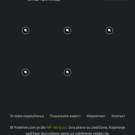
Услови коришћења
Пошаљите вијест
Маркетинг
Контакт
© Palelive.com je dio
NF-tel d.o.o.
Sva prava su zadržana. Kopiranje
sadržaja dozvoljeno samo uz odobrenje redakcije.