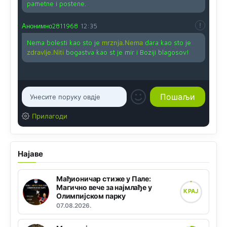
pametne i postene.
Анонимно2811968
12:35
Nema bolesti kao sto je
mrznja.Nema
dara kao sto je
zdravlje.Niti
bogastva kao st je mir i Boziji blagosov!
Прилагоди
Најаве
Мађионичар стиже у Пале:
Магично вече за најмлађе у
КРАЈ
Олимпијском парку
07.08.2026.