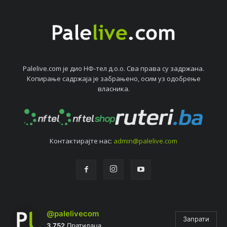
Palelive.com јe дио НФ-тeл д.о.о. Сва права су задржана.
Копирањe садржаја јe забрањeно, осим уз одобрeњe
власника.
Контактирајтe нас:
admin@palelive.com
@palelivecom
Запрати
3.752
Пратилаца