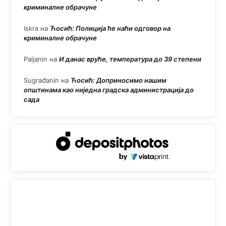
криминалне обрачуне
Iskra
на
Ћосић: Полиција ће наћи одговор на
криминалне обрачуне
Paljanin
на
И данас вруће, температура до 39 степени
Sugrađanin
на
Ћосић: Доприносимо нашим
општинама као ниједна градска администрација до
сада