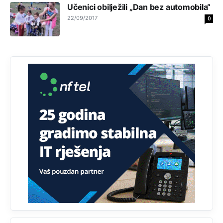
Učenici obilježili „Dan bez automobila“
koristi internet, niti ima pristup računarima
22/09/2017
0
Анонимно2818605
8/8/2026
11:45
Uvođenje pravila da se umjesto dosadašnjeg znaka "X"
(krstića) kružić ispred kandidata mora u potpunosti
obojiti (popuniti) uvedeno je isključivo zbog tehničkih
zahtjeva optičkih skenera.
Анонимно2818605
8/8/2026
11:45
Ovo pravilo jeste unijelo opravdan strah, posebno kada
su u pitanju starije osobe, osobe sa slabijim vidom ili
drhtavom rukom
Анонимно2819033
8/8/2026
12:24
Yes,nekada je bila corava kutija za IZBORE a danas su
coravi biraci.
Анонимно2553747
8/8/2026
2:53
Ljudi.ako
draško dođe na
vlast.sve
će nam biti đž
aba.Ja
mu
vjerujem.tek
mi je 50 godina.