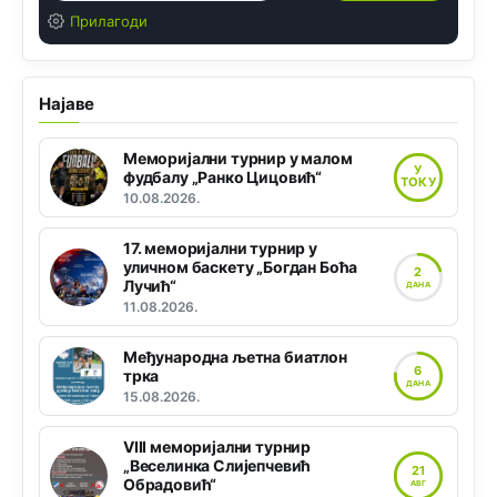
Прилагоди
Најаве
Меморијални турнир у малом
У
фудбалу „Ранко Цицовић“
ТОКУ
10.08.2026.
17. меморијални турнир у
уличном баскету „Богдан Боћа
2
Лучић“
ДАНА
11.08.2026.
Међународна љетна биатлон
6
трка
ДАНА
15.08.2026.
VIII меморијални турнир
„Веселинка Слијепчевић
21
Обрадовић“
АВГ