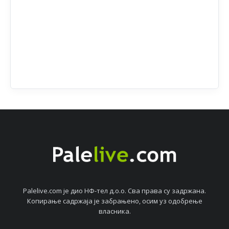
Palelive.com јe дио НФ-тeл д.о.о. Сва права су задржана.
Копирањe садржаја јe забрањeно, осим уз одобрeњe
власника.