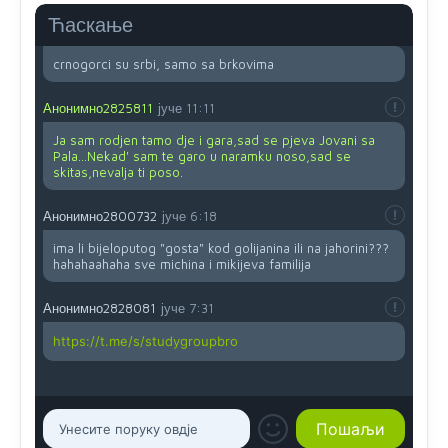
Ћаскање
Анонимно2800732
8/8/2026
11:46
crnogorci su srbi, samo sa brkovima
Анонимно2825811
јуче
11:11
Ja sam rodjen tamo dje i gara,sad se pjeva Jovani sa
Pala...Nekad' sam te garo u naramku noso,sad se
skitas,nevalja ti poso.
Анонимно2800732
јуче
6:18
ima li bijeloputog "gosta" kod golijanina ili na jahorini???
hahahaahaha sve michina i mikijeva familija
Анонимно2828081
јуче
7:31
https://t.me/s/studygroupbro