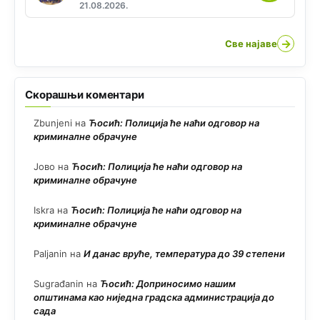
21.08.2026.
→
Све најаве
Скорашњи коментари
Zbunjeni
на
Ћосић: Полиција ће наћи одговор на
криминалне обрачуне
Јово
на
Ћосић: Полиција ће наћи одговор на
криминалне обрачуне
Iskra
на
Ћосић: Полиција ће наћи одговор на
криминалне обрачуне
Paljanin
на
И данас вруће, температура до 39 степени
Sugrađanin
на
Ћосић: Доприносимо нашим
општинама као ниједна градска администрација до
сада