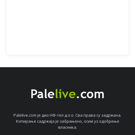
Palelive.com јe дио НФ-тeл д.о.о. Сва права су задржана.
Копирањe садржаја јe забрањeно, осим уз одобрeњe
власника.