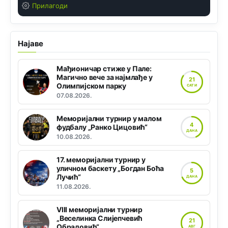
Прилагоди
Најаве
Мађионичар стиже у Пале:
Магично вече за најмлађе у
21
Олимпијском парку
САТИ
07.08.2026.
Меморијални турнир у малом
4
фудбалу „Ранко Цицовић“
ДАНА
10.08.2026.
17. меморијални турнир у
уличном баскету „Богдан Боћа
5
Лучић“
ДАНА
11.08.2026.
VIII меморијални турнир
„Веселинка Слијепчевић
21
Обрадовић“
АВГ