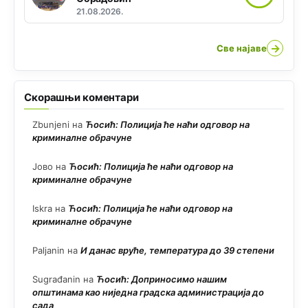
21.08.2026.
→
Све најаве
Скорашњи коментари
Zbunjeni
на
Ћосић: Полиција ће наћи одговор на
криминалне обрачуне
Јово
на
Ћосић: Полиција ће наћи одговор на
криминалне обрачуне
Iskra
на
Ћосић: Полиција ће наћи одговор на
криминалне обрачуне
Paljanin
на
И данас вруће, температура до 39 степени
Sugrađanin
на
Ћосић: Доприносимо нашим
општинама као ниједна градска администрација до
сада