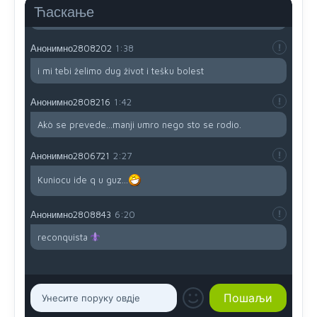
da brani? A imamo vojsku Kosova kojoj želimo svako
Ћаскање
dobro i da se što bolje opreme
Анонимно2808202
1:38
i mi tebi želimo dug život i tešku bolest
Анонимно2808216
1:42
Akò se prevede...manji umro nego sto se rodio.
Анонимно2806721
2:27
Kuniocu ide q u guz...
Анонимно2808843
6:20
reconquista