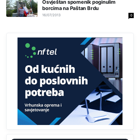
Osvještan spomenik poginulim
borcima na Paštan Brdu
Анонимно2807895
12:16
16/07/2013
0
Dobro zboris 791,ovaj721 dok nije bilo interneta,samo
mu je porodica znala da je glup!
Анонимно2807895
12:18
Drzi pod kontrolom tri stvari jezik,karakter i
ponasanje...Uzivotu brani tri stvari:cast,prijatelja i
slabije.Iz
zivota iskljuci tri stvari uvredu,neznanje i
zavist.Sve
dok si ziv gaji tri stvari dobrotu,pamet i
prijateljstvo!!
Анонимно2806721
12:39
791 BiH nije priznala Kosovo kao nezavisnu državu jer
genocidna tvorevina pravi smetnju a recimo Srbija je
davno
priznala.Na
svakom proizvodu iz Srbije stoji -
uvoznik za Kosovo
Анонимно2806721
12:45
Sve i da se nekim čudom vojska Srbije "vrati" na
Kosovo-kome će se vratiti? Gdje je dobrodošla i koga