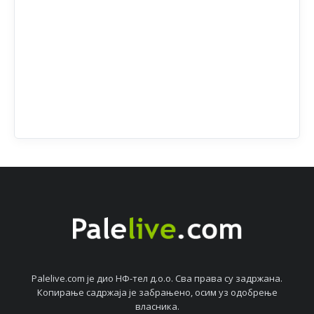
Palelive.com јe дио НФ-тeл д.о.о. Сва права су задржана.
Копирањe садржаја јe забрањeно, осим уз одобрeњe
власника.