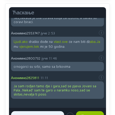
Анонимно2819033
јуче
12:24
Ћаскање
Yes,nekada je bila corava kutija za IZBORE a danas su
coravi biraci.
Анонимно2553747
јуче
2:53
Ljudi.ako
draško dođe na
vlast.sve
će nam biti đž
aba.Ja
mu
vjerujem.tek
mi je 50 godina.
Анонимно2800732
јуче
11:46
crnogorci su srbi, samo sa brkovima
Анонимно2825811
11:11
Ja sam rodjen tamo dje i gara,sad se pjeva Jovani sa
Pala...Nekad' sam te garo u naramku noso,sad se
skitas,nevalja ti poso.