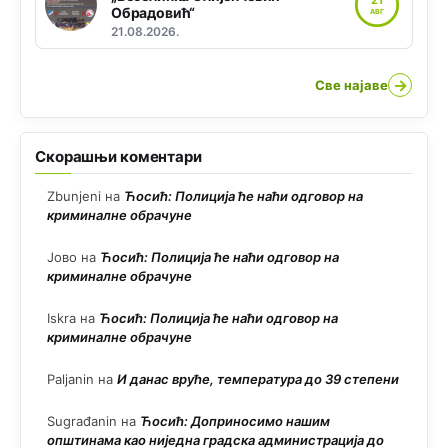
Обрадовић“
АВГ
21.08.2026.
→
Све најаве
Скорашњи коментари
Zbunjeni
на
Ћосић: Полиција ће наћи одговор на
криминалне обрачуне
Јово
на
Ћосић: Полиција ће наћи одговор на
криминалне обрачуне
Iskra
на
Ћосић: Полиција ће наћи одговор на
криминалне обрачуне
Paljanin
на
И данас вруће, температура до 39 степени
Sugrađanin
на
Ћосић: Доприносимо нашим
општинама као ниједна градска администрација до