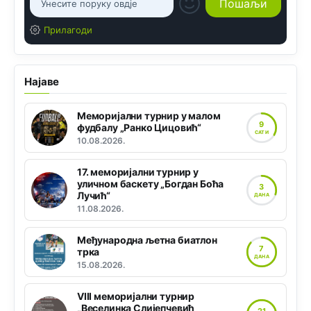
Прилагоди
Најаве
Меморијални турнир у малом
9
фудбалу „Ранко Цицовић“
САТИ
10.08.2026.
17. меморијални турнир у
уличном баскету „Богдан Боћа
3
Лучић“
ДАНА
11.08.2026.
Међународна љетна биатлон
7
трка
ДАНА
15.08.2026.
VIII меморијални турнир
„Веселинка Слијепчевић
21