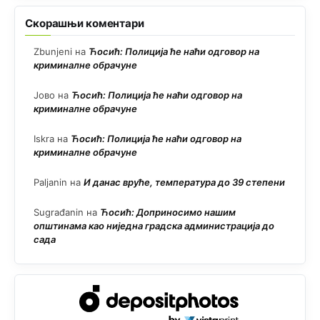
Скорашњи коментари
Zbunjeni
на
Ћосић: Полиција ће наћи одговор на
криминалне обрачуне
Јово
на
Ћосић: Полиција ће наћи одговор на
криминалне обрачуне
Iskra
на
Ћосић: Полиција ће наћи одговор на
криминалне обрачуне
Paljanin
на
И данас вруће, температура до 39 степени
Sugrađanin
на
Ћосић: Доприносимо нашим
општинама као ниједна градска администрација до
сада