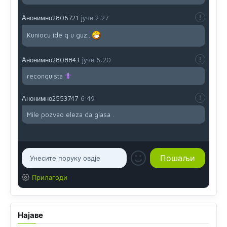
Анонимно2806721
јуче
2:27
Kuniocu ide q u guz...
Анонимно2808843
јуче
6:20
reconquista
Анонимно2553747
6:49
Mile pozvao eleza da glasa .
Прилагоди
Најаве