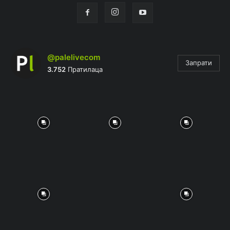
@palelivecom
Запрати
3.752
Пратилаца