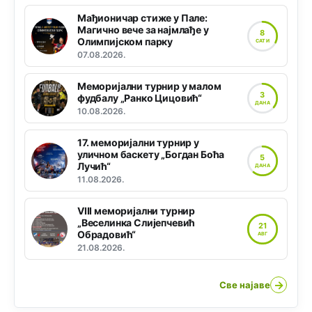
Мађионичар стиже у Пале:
Магично вече за најмлађе у
8
Олимпијском парку
САТИ
07.08.2026.
Меморијални турнир у малом
3
фудбалу „Ранко Цицовић“
ДАНА
10.08.2026.
17. меморијални турнир у
уличном баскету „Богдан Боћа
5
Лучић“
ДАНА
11.08.2026.
VIII меморијални турнир
„Веселинка Слијепчевић
21
Обрадовић“
АВГ
21.08.2026.
→
Све најаве