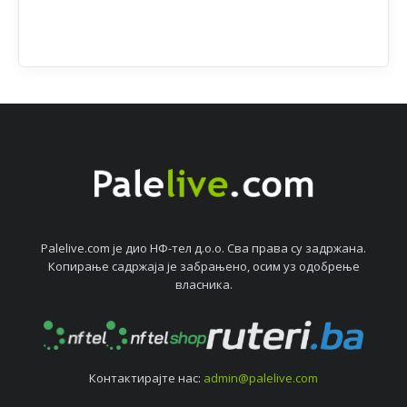
Palelive.com јe дио НФ-тeл д.о.о. Сва права су задржана.
Копирањe садржаја јe забрањeно, осим уз одобрeњe
власника.
Контактирајтe нас:
admin@palelive.com