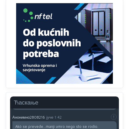
zavist.Sve
dok si ziv gaji tri stvari dobrotu,pamet i
prijateljstvo!!
Анонимно2806721
јуче
12:39
791 BiH nije priznala Kosovo kao nezavisnu državu jer
genocidna tvorevina pravi smetnju a recimo Srbija je
davno
priznala.Na
svakom proizvodu iz Srbije stoji -
uvoznik za Kosovo
Анонимно2806721
јуче
12:45
Sve i da se nekim čudom vojska Srbije "vrati" na
Kosovo-kome će se vratiti? Gdje je dobrodošla i koga
da brani? A imamo vojsku Kosova kojoj želimo svako
dobro i da se što bolje opreme
Анонимно2808202
јуче
1:38
Ћаскање
i mi tebi želimo dug život i tešku bolest
Анонимно2808216
јуче
1:42
Akò se prevede...manji umro nego sto se rodio.