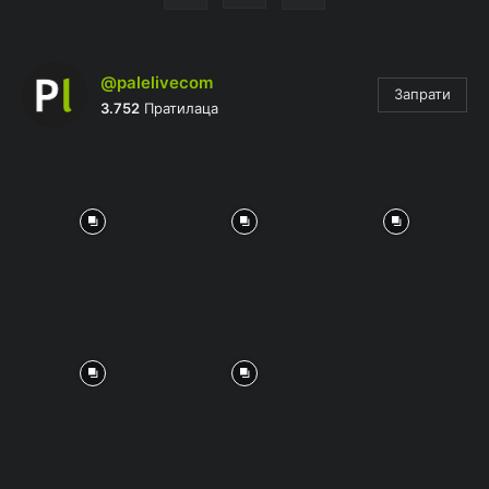
@palelivecom
Запрати
3.752
Пратилаца