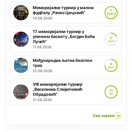
Меморијални турнир у малом
У
фудбалу „Ранко Цицовић“
ТОКУ
10.08.2026.
17. меморијални турнир у
уличном баскету „Богдан Боћа
2
Лучић“
ДАНА
11.08.2026.
Међународна љетна биатлон
6
трка
ДАНА
15.08.2026.
VIII меморијални турнир
„Веселинка Слијепчевић
21
Обрадовић“
АВГ
21.08.2026.
→
Све најаве