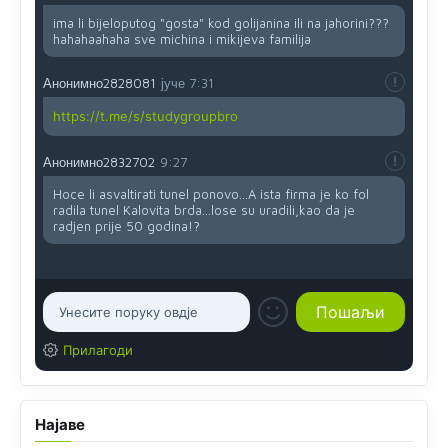
ima li bijeloputog "gosta" kod golijanina ili na jahorini???
hahahaahaha sve michina i mikijeva familija
Анонимно2828081
јуче
7:31
https://t.me/s/studygroupbro
Анонимно2832702
9:27
Hoce li asvaltirati tunel ponovo...A ista firma je ko fol
radila tunel Kalovita brda...lose su uradili,kao da je
radjen prije 50 godina!?
Прилагоди
Најаве