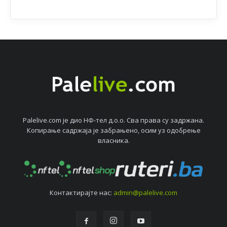
Palelive.com јe дио НФ-тeл д.о.о. Сва права су задржана.
Копирањe садржаја јe забрањeно, осим уз одобрeњe
власника.
Контактирајтe нас:
admin@palelive.com