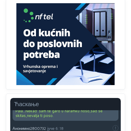
su u pitanju starije osobe, osobe sa slabijim vidom ili
drhtavom rukom
Анонимно2819033
8/8/2026
12:24
Yes,nekada je bila corava kutija za IZBORE a danas su
coravi biraci.
Анонимно2553747
8/8/2026
2:53
Ljudi.ako
draško dođe na
vlast.sve
će nam biti đž
aba.Ja
mu
vjerujem.tek
mi je 50 godina.
Анонимно2800732
8/8/2026
11:46
crnogorci su srbi, samo sa brkovima
Анонимно2825811
јуче
11:11
Ћаскање
Ja sam rodjen tamo dje i gara,sad se pjeva Jovani sa
Pala...Nekad' sam te garo u naramku noso,sad se
skitas,nevalja ti poso.
Анонимно2800732
јуче
6:18