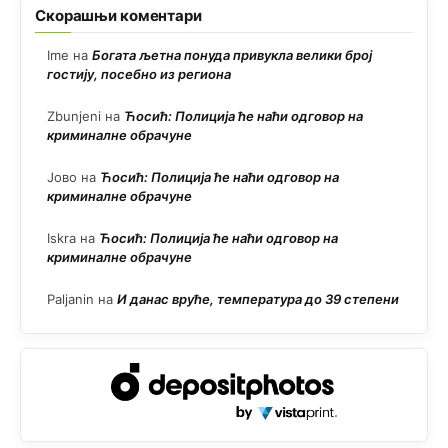
Скорашњи коментари
Ime
на
Богата љетна понуда привукла велики број
гостију, посебно из региона
Zbunjeni
на
Ћосић: Полиција ће наћи одговор на
криминалне обрачуне
Јово
на
Ћосић: Полиција ће наћи одговор на
криминалне обрачуне
Iskra
на
Ћосић: Полиција ће наћи одговор на
криминалне обрачуне
Paljanin
на
И данас вруће, температура до 39 степени