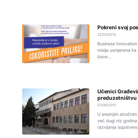
Pokreni svoj po
22/01/2013
Business Innovation 
misija usmjerena ka 
bave...
Učenici Građevin
preduzetništvu
07/06/2012
U srednjim stručnim 
već dugi niz godina
razvijanja sopstveno