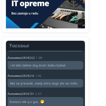
791 BiH nije priznala Kosovo kao nezavisnu
državu jer genocidna tvorevina pravi smetnju a
recimo Srbija je davno
priznala.Na
svakom
proizvodu iz Srbije stoji -uvoznik za Kosovo
Анонимно2806721
12:45
Sve i da se nekim čudom vojska Srbije "vrati" na
Kosovo-kome će se vratiti? Gdje je dobrodošla i
koga da brani? A imamo vojsku Kosova kojoj
Ћаскање
želimo svako dobro i da se što bolje opreme
Анонимно2808202
1:38
i mi tebi želimo dug život i tešku bolest
Анонимно2808216
1:42
Akò se prevede...manji umro nego sto se rodio.
Анонимно2806721
2:27
Kuniocu ide q u guz...