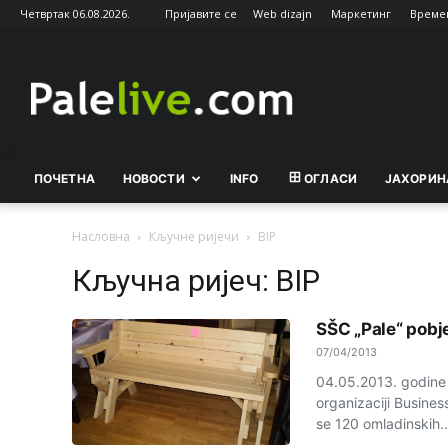
Четвртак 06.08.2026.
Пријавите се
Web dizajn
Маркетинг
Време
Palelive.com
ПОЧЕТНА
НОВОСТИ
INFO
ОГЛАСИ
ЈАХОРИН
Насловна
Кључне ријечи
BIP
Кључна ријеч: BIP
SŠC „Pale“ pobj
07/04/2013
04.05.2013. godine 
organizaciji Busines
se 120 omladinskih..