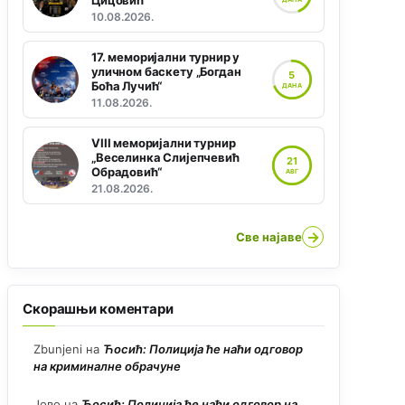
Цицовић“
10.08.2026.
17. меморијални турнир у
уличном баскету „Богдан
5
Боћа Лучић“
ДАНА
11.08.2026.
VIII меморијални турнир
„Веселинка Слијепчевић
21
Обрадовић“
АВГ
21.08.2026.
→
Све најаве
Скорашњи коментари
Zbunjeni
на
Ћосић: Полиција ће наћи одговор
на криминалне обрачуне
Јово
на
Ћосић: Полиција ће наћи одговор на