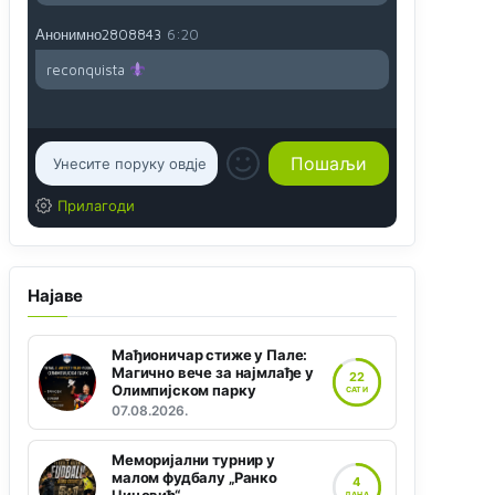
Анонимно2808843
6:20
reconquista
Прилагоди
Најаве
Мађионичар стиже у Пале:
Магично вече за најмлађе у
22
Олимпијском парку
САТИ
07.08.2026.
Меморијални турнир у
малом фудбалу „Ранко
4
ДАНА