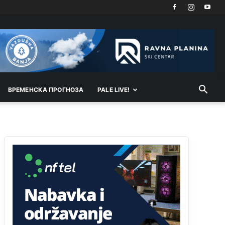
Kosovo je država a manji BH entitet pokrajina.Što
se tiče arapa po Palama i Jahorini,ostavljaju vam
pare a vi se smeškate .Da ne bi možda da vam
šalju poštom a da ne dolaze? Kurko
Анонимно2807791
11:39
БиХ није гласала да је тзв.Косово држава.
Лупаш ко к у р а ц по самару луди турко.
ВРEМEНСКА ПРОГНОЗА
PALE LIVE!
Анонимно2807895
12:16
Dobro zboris 791,ovaj721 dok nije bilo
interneta,samo mu je porodica znala da je glup!
Анонимно2807895
12:18
Drzi pod kontrolom tri stvari jezik,karakter i
ponasanje...Uzivotu brani tri stvari:cast,prijatelja i
slabije.Iz
zivota iskljuci tri stvari uvredu,neznanje
i
zavist.Sve
dok si ziv gaji tri stvari
dobrotu,pamet i prijateljstvo!!
Анонимно2806721
12:39