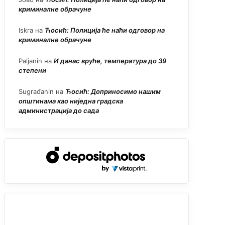
криминалне обрачуне
Iskra
на
Ћосић: Полиција ће наћи одговор на
криминалне обрачуне
Paljanin
на
И данас вруће, температура до 39
степени
Sugrađanin
на
Ћосић: Доприносимо нашим
општинама као ниједна градска
администрација до сада