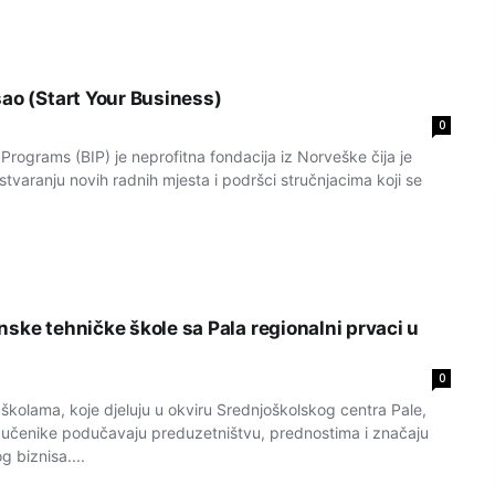
sao (Start Your Business)
0
Programs (BIP) je neprofitna fondacija iz Norveške čija je
stvaranju novih radnih mjesta i podršci stručnjacima koji se
ske tehničke škole sa Pala regionalni prvaci u
0
školama, koje djeluju u okviru Srednjoškolskog centra Pale,
 učenike podučavaju preduzetništvu, prednostima i značaju
g biznisa....