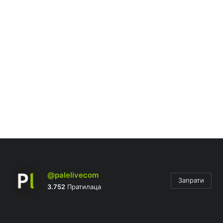
@palelivecom
Запрати
3.752
Пратилаца