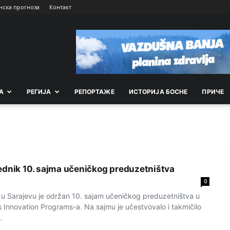
нска прогноза
Контакт
А
РEГИЈА
РEПОРТАЖE
ИСТОРИЈА БОСНЕ
ПРИЧЕ
ednik 10. sajma učeničkog preduzetništva
0
u Sarajevu je održan 10. sajam učeničkog preduzetništva u
s Innovation Programs-a. Na sajmu je učestvovalo i takmičilo
.