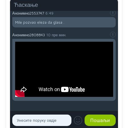
reconquista
Ћаскање
Анонимно2553747
6:49
Mile pozvao eleza da glasa .
Анонимно2808843
10 пре мин.