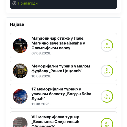
Прилагоди
Најаве
Мађионичар стиже у Пале:
Магично вече за најмлађе у
8
Олимпијском парку
САТИ
07.08.2026.
Меморијални турнир у малом
3
фудбалу „Ранко Цицовић“
ДАНА
10.08.2026.
17. меморијални турнир у
уличном баскету „Богдан Боћа
5
Лучић“
ДАНА
11.08.2026.
VIII меморијални турнир
„Веселинка Слијепчевић
21
Обрадовић“
АВГ