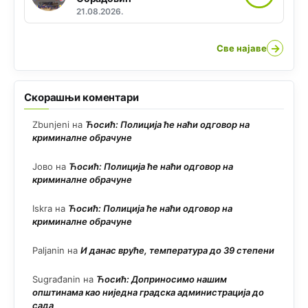
21.08.2026.
→
Све најаве
Скорашњи коментари
Zbunjeni
на
Ћосић: Полиција ће наћи одговор на
криминалне обрачуне
Јово
на
Ћосић: Полиција ће наћи одговор на
криминалне обрачуне
Iskra
на
Ћосић: Полиција ће наћи одговор на
криминалне обрачуне
Paljanin
на
И данас вруће, температура до 39 степени
Sugrađanin
на
Ћосић: Доприносимо нашим
општинама као ниједна градска администрација до
сада