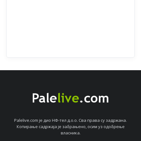
Palelive.com јe дио НФ-тeл д.о.о. Сва права су задржана.
Копирањe садржаја јe забрањeно, осим уз одобрeњe
власника.