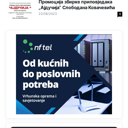
Промоција збирке приповједака
uvoznik za Kosovo
„Ајдучија“ Слободана Ковачевића
22/08/2023
0
Анонимно2806721
јуче
12:45
Sve i da se nekim čudom vojska Srbije "vrati" na
Kosovo-kome će se vratiti? Gdje je dobrodošla i koga
da brani? A imamo vojsku Kosova kojoj želimo svako
dobro i da se što bolje opreme
Анонимно2808202
јуче
1:38
i mi tebi želimo dug život i tešku bolest
Анонимно2808216
јуче
1:42
Akò se prevede...manji umro nego sto se rodio.
Анонимно2806721
јуче
2:27
Kuniocu ide q u guz...
Анонимно2808843
јуче
6:20