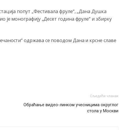
стација попут „Фестивала фруле“, „Дана Душка
ио је монографију „Десет година фруле“ и збирку
ечаности“ одржава се поводом Дана и крсне славе
Сљедећи чланак
Обраћање видео-линком учесницима округлог
стола у Москви