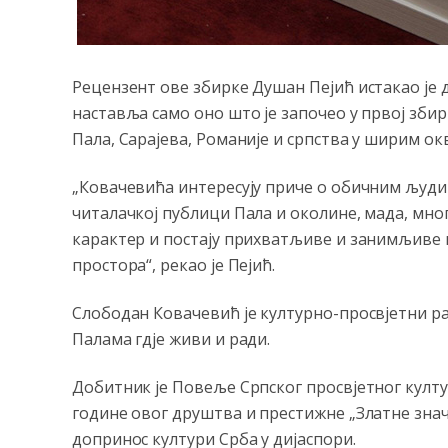
Рецензент ове збирке Душан Пејић истакао је 
наставља само оно што је започео у првој збир
Пала, Сарајева, Романије и српства у ширим ок
„Ковачевића интересују приче о обичним људи
читалачкој публици Пала и околине, мада, мно
карактер и постају прихватљиве и занимљиве 
простора“, рекао је Пејић.
Слободан Ковачевић је културно-просвјетни рад
Палама гд‌је живи и ради.
Добитник је Повеље Српског просвјетног култ
године овог друштва и престижне „Златне знач
допринос култури Срба у дијаспори.