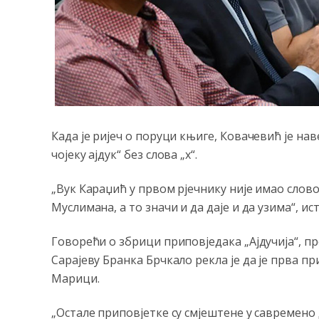
Када је ријеч о поруци књиге, Ковачевић је нав
чојеку ајдук“ без слова „х“.
„Вук Караџић у првом рјечнику није имао слово `
Муслимана, а то значи и да даје и да узима“, ис
Говорећи о збрици приповједака „Ајдучија“, 
Сарајеву Бранка Брчкало рекла је да је прва пр
Марици.
„Остале приповјетке су смјештене у савремен