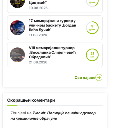
Цицовић“
ДАНА
10.08.2026.
17. меморијални турнир у
уличном баскету „Богдан
5
Боћа Лучић“
ДАНА
11.08.2026.
VIII меморијални турнир
„Веселинка Слијепчевић
21
Обрадовић“
АВГ
21.08.2026.
→
Све најаве
Скорашњи коментари
Zbunjeni
на
Ћосић: Полиција ће наћи одговор
на криминалне обрачуне