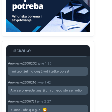
Анонимно2806721
јуче
12:39
791 BiH nije priznala Kosovo kao nezavisnu
državu jer genocidna tvorevina pravi smetnju a
recimo Srbija je davno
priznala.Na
svakom
proizvodu iz Srbije stoji -uvoznik za Kosovo
Анонимно2806721
јуче
12:45
Sve i da se nekim čudom vojska Srbije "vrati" na
Kosovo-kome će se vratiti? Gdje je dobrodošla i
koga da brani? A imamo vojsku Kosova kojoj
Ћаскање
želimo svako dobro i da se što bolje opreme
Анонимно2808202
јуче
1:38
i mi tebi želimo dug život i tešku bolest
Анонимно2808216
јуче
1:42
Akò se prevede...manji umro nego sto se rodio.
Анонимно2806721
јуче
2:27
Kuniocu ide q u guz...