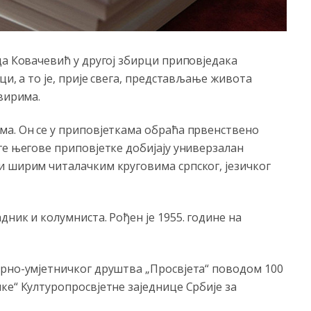
да Ковачевић у другој збирци приповједака
ци, а то је, прије свега, представљање живота
вирима.
ма. Он се у приповјеткама обраћа првенствено
ге његове приповјетке добијају универзалан
и ширим читалачким круговима српског, језичког
ник и колумниста. Рођен је 1955. године на
урно-умјетничког друштва „Просвјета“ поводом 100
ке“ Културопросвјетне заједнице Србије за