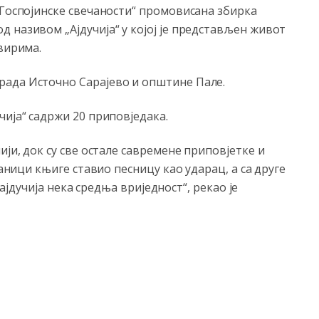
„Госпојинске свечаности“ промовисана збирка
 називом „Ајдучија“ у којој је представљен живот
вирима.
рада Источно Сарајево и општине Пале.
чија“ садржи 20 приповједака.
ији, док су све остале савремене приповјетке и
раници књиге ставио песницу као ударац, а са друге
 `ајдучија нека средња вриједност“, рекао је