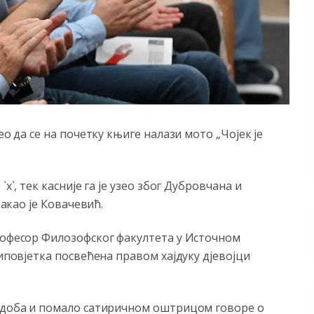
ео да се на почетку књиге налази мото „Чојек је
х`, тек касније га је узео због Дубровчана и
такао је Ковачевић.
професор Филозофског факултета у Источном
иповјетка посвећена правом хајдуку д‌јевојци
о доба и помало сатиричном оштрицом говоре о