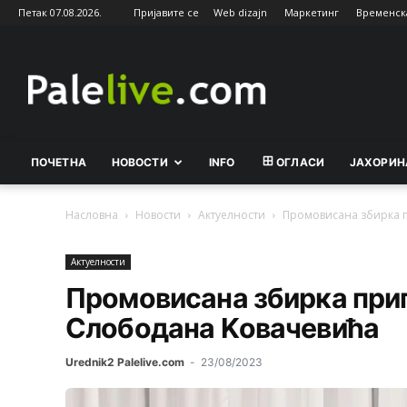
Петак 07.08.2026.
Пријавите се
Web dizajn
Маркетинг
Временск
Palelive.com
ПОЧЕТНА
НОВОСТИ
INFO
ОГЛАСИ
ЈАХОРИН
Насловна
Новости
Актуeлности
Промовисана збирка п
Актуeлности
Промовисана збирка прип
Cлободана Kовачевића
Urednik2 Palelive.com
-
23/08/2023