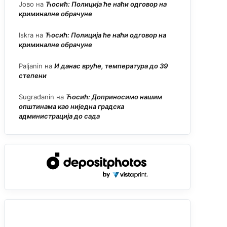
Јово
на
Ћосић: Полиција ће наћи одговор на
криминалне обрачуне
Iskra
на
Ћосић: Полиција ће наћи одговор на
криминалне обрачуне
Paljanin
на
И данас вруће, температура до 39
степени
Sugrađanin
на
Ћосић: Доприносимо нашим
општинама као ниједна градска
администрација до сада