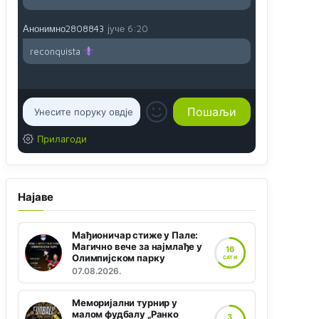
Анонимно2808843
јуче
6:20
reconquista
Прилагоди
Најаве
Мађионичар стиже у Пале:
Магично вече за најмлађе у
16
Олимпијском парку
САТИ
07.08.2026.
Меморијални турнир у
малом фудбалу „Ранко
3