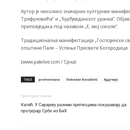
Аутор је неколико значајних културних манифе
Трифуновића“ и „Ђурђевданског уранка“. Објав
приповједака под називом „Е, мој соколе“.
Традиционална манифестација „Госпојинске св
општине Пале – Успење Пресвете Богородице.
(www.palelive.com / Срна)
TAGS
promovisana
Slobodan Kovačević
Ајдучија
Претходни чланак
Катић: У Сарајеву разним притисцима покушавају да
протјерају Србе из БиХ