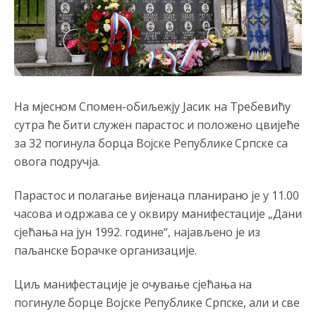
Анонимно2800426
8/5/2026
2:05
Sto bogatiji-to skrtiji,sto tisi-to opasniji,sto pricivljiviji-to
gluplji,sto ljepsi-to razmazaniji,sto emotivniji-to
iskreniji,sto jaci- to bezdusniji,sto sladji u govoru-to
veci prevarant...
На мјесном Спомен-обиљежју Јасик на Требевићу
Анонимно2802132
8/5/2026
2:14
сутра ће бити служен парастос и положено цвијеће
Mnogi nesposobni ljudi su daleko dogurali. Ko je
nesposoban može raditi sve. Sposobni rade samo ono
за 32 погинула борца Војске Републике Српске са
što znaju.
овога подручја.
Анонимно2022778
8/5/2026
3:59
Парастос и полагање вијенаца планирано је у 11.00
....i onda su na tenkovima NATO pakta, na vlast došli
часова и одржава се у оквиру манифестације „Дани
jedna baba i jedan švercer dezerter ratni profiter i
ikonokradica .... ende
сјећања на јун 1992. године“, најављено је из
паљанске Борачке организације.
Анонимно2802605
8/5/2026
5:25
Милорад Додик је доживотни предсједник државе
Циљ манифестације је очување сјећања на
Републике Српске! Душмани ће умријети од муке,не
погинуле борце Војске Републике Српске, али и све
могу му ништа.