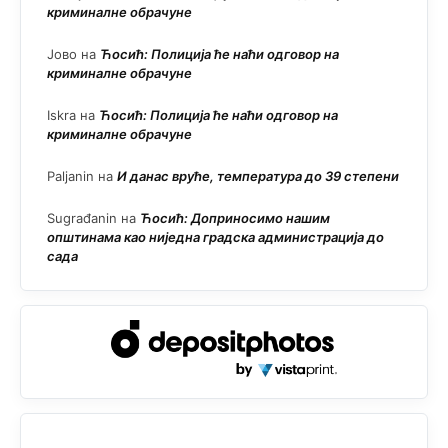
криминалне обрачуне
Јово
на
Ћосић: Полиција ће наћи одговор на
криминалне обрачуне
Iskra
на
Ћосић: Полиција ће наћи одговор на
криминалне обрачуне
Paljanin
на
И данас вруће, температура до 39 степени
Sugrađanin
на
Ћосић: Доприносимо нашим
општинама као ниједна градска администрација до
сада