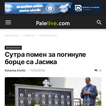
Насловна
Новости
Актуeлности
Актуeлности
Сутра помен за погинуле
борце са Јасика
Katarina Divčić
-
11/05/2026
0