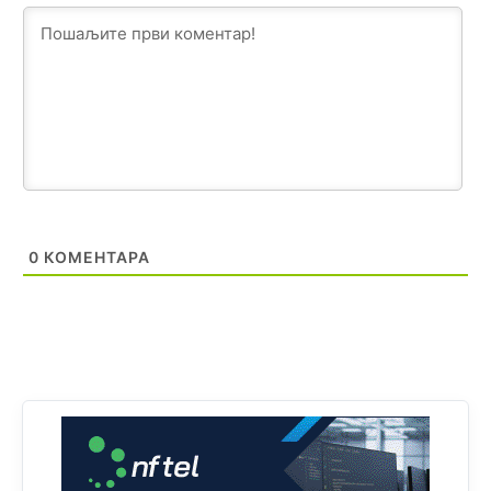
Техеран и нинџе по Палама
Анонимно2806721
јуче
11:21
Kosovo je država a manji BH entitet pokrajina.Što se tiče
arapa po Palama i Jahorini,ostavljaju vam pare a vi se
smeškate .Da ne bi možda da vam šalju poštom a da ne
dolaze? Kurko
Анонимно2807791
јуче
11:39
БиХ није гласала да је тзв.Косово држава. Лупаш ко к у
0
КОМЕНТАРА
р а ц по самару луди турко.
Анонимно2807895
јуче
12:16
Dobro zboris 791,ovaj721 dok nije bilo interneta,samo
mu je porodica znala da je glup!
Анонимно2807895
јуче
12:18
Drzi pod kontrolom tri stvari jezik,karakter i
ponasanje...Uzivotu brani tri stvari:cast,prijatelja i
slabije.Iz
zivota iskljuci tri stvari uvredu,neznanje i