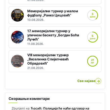
Меморијални турнир у малом
3
фудбалу „Ранко Цицовић“
ДАНА
10.08.2026.
17. меморијални турнир у
уличном баскету „Богдан Боћа
5
Лучић“
ДАНА
11.08.2026.
VIII меморијални турнир
„Веселинка Слијепчевић
21
Обрадовић“
АВГ
21.08.2026.
→
Све најаве
Скорашњи коментари
Zbunjeni
на
Ћосић: Полиција ће наћи одговор на