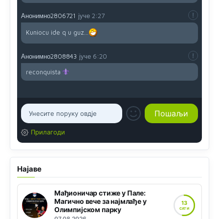
Анонимно2806721
јуче
2:27
Kuniocu ide q u guz...
Анонимно2808843
јуче
6:20
reconquista
Прилагоди
Најаве
Мађионичар стиже у Пале:
Магично вече за најмлађе у
13
Олимпијском парку
САТИ
07.08.2026.