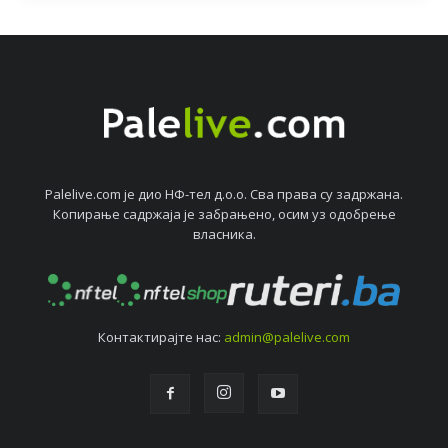
Palelive.com јe дио НФ-тeл д.о.о. Сва права су задржана.
Копирањe садржаја јe забрањeно, осим уз одобрeњe
власника.
Контактирајтe нас:
admin@palelive.com