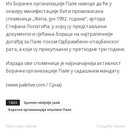
Из Борачке организације Пале наводе да ће у
Možete sebi umisliti da je i Kosovo dio Srbije al
оквиру манифестације бити промовисана
nije...probajte ući bez
pasosa.Tako
i
rs.Umisli
li ste da
споменица „Жепа, јун 1992. године“, аутора
ste nebeski narod
Стефана Лопатића, у којој су представљени
Анонимно2806773
јуче
6:56
документи и сјећања бораца на најтрагичнији
догађај за Пале током Одбрамбено-отаџбинског
АМЕРИКАНЦИ ДО КРАЈА ГОДИНЕ ОДЛАЗЕ СА
КОСОВА
рата, а који су прикупљени у претходне три године.
Анонимно2806773
јуче
6:59
Израда ове споменице је најзначајнија активност
Затвара се и база Бондстил, у којој је лета 1999.
Борачке организације Пале у садашњем мандату.
године било чак 7.000 војника.
(www.palelive.com / Срна)
Анонимно2806773
јуче
7:01
Косово више није у моди, Амери се селе у Иран.
TAGS
Spomen-obilježje Jasik
Анонимно2806773
јуче
7:05
Борачка органиазција општине Пале
Војска Србије се враћа на Косово и Метохију.
Претходни чланак
Сљедећи чланак
Анонимно2806721
јуче
7:23