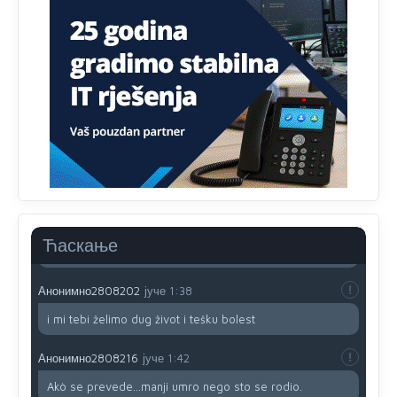
zavist.Sve
dok si ziv gaji tri stvari dobrotu,pamet i
prijateljstvo!!
Анонимно2806721
јуче
12:39
791 BiH nije priznala Kosovo kao nezavisnu državu jer
genocidna tvorevina pravi smetnju a recimo Srbija je
davno
priznala.Na
svakom proizvodu iz Srbije stoji -
uvoznik za Kosovo
Анонимно2806721
јуче
12:45
Sve i da se nekim čudom vojska Srbije "vrati" na
Kosovo-kome će se vratiti? Gdje je dobrodošla i koga
da brani? A imamo vojsku Kosova kojoj želimo svako
Ћаскање
dobro i da se što bolje opreme
Анонимно2808202
јуче
1:38
i mi tebi želimo dug život i tešku bolest
Анонимно2808216
јуче
1:42
Akò se prevede...manji umro nego sto se rodio.