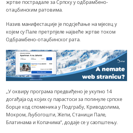
жртве пострадале за Српску у одбрамбено-
Анонимно2802622
8/5/2026
5:29
отаџбинским ратовима.
Mile je predsjednik stranke kao recimo Bakir ili Dragan a
tzv.rs
neće nikad biti država,samo pokrajina u državi
Назив манифестације је подсјећање на мјесец у
Bosni i Hercegovini
којем су Пале претрпјеле највеће жртве током
Одбрамбено-отаџбинског рата.
Анонимно2806339
јуче
4:23
RS je država ako nisi znao
Анонимно2806339
јуче
4:24
RS je država ako nisi znao
Анонимно2806419
јуче
4:51
„У оквиру програма предвиђено је укупно 14
биће увек држава за турчина који овде уноси немир
догађаја од којих су парастоси за погинуле српске
борце код споменика у Подграбу, Криводолима,
Анонимно2806552
јуче
5:39
Мокром, Љубогошти, Жепи, Станици Пале,
nije mujo turcin, mujo ue bendasr
Блатинама и Копачима“, додаје се у саопштењу.
Анонимно2806721
јуче
6:37