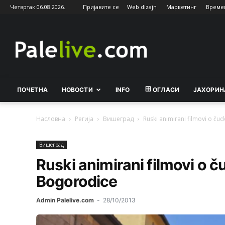
Четвртак 06.08.2026.
Пријавите се
Web dizajn
Маркетинг
Време
Palelive.com
ПОЧЕТНА
НОВОСТИ
INFO
ОГЛАСИ
ЈАХОРИН
Насловна
Регија
Вишeград
Ruski animirani filmovi o č
Вишeград
Ruski animirani filmovi o
Bogorodice
Admin Palelive.com
-
28/10/2013