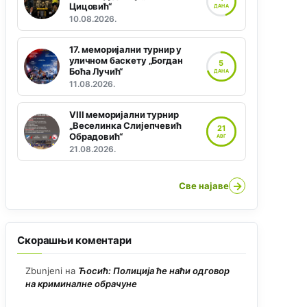
Цицовић“
ДАНА
10.08.2026.
17. меморијални турнир у
уличном баскету „Богдан
5
Боћа Лучић“
ДАНА
11.08.2026.
VIII меморијални турнир
„Веселинка Слијепчевић
21
Обрадовић“
АВГ
21.08.2026.
→
Све најаве
Скорашњи коментари
Zbunjeni
на
Ћосић: Полиција ће наћи одговор
на криминалне обрачуне