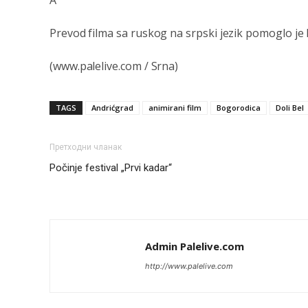
Prevod filma sa ruskog na srpski jezik pomoglo je D
(www.palelive.com / Srna)
TAGS
Andrićgrad
animirani film
Bogorodica
Doli Bel
Претходни чланак
Počinje festival „Prvi kadar“
Admin Palelive.com
http://www.palelive.com