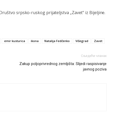
ruštvo srpsko-ruskog prijateljstva „Zavet“ iz Bijeljine.
emir kusturica
ikona
Natalija Fedčenko
Višegrad
Zavet
Сљедећи чланак
Zakup poljoprivrednog zemljišta: Slijedi raspisivanje
javnog poziva