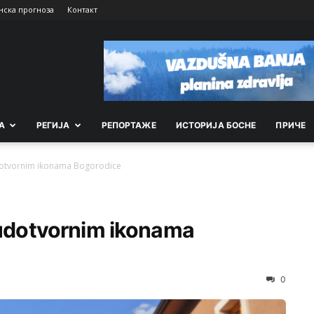
нска прогноза
Контакт
А
РEГИЈА
РEПОРТАЖE
ИСТОРИЈА БОСНЕ
ПРИЧЕ
udotvornim ikonama Bogorodice
 čudotvornim ikonama
0