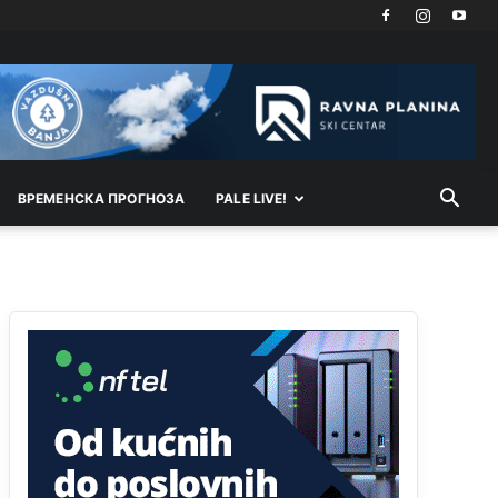
Kosovo je država a manji BH entitet pokrajina.Što
se tiče arapa po Palama i Jahorini,ostavljaju vam
pare a vi se smeškate .Da ne bi možda da vam
šalju poštom a da ne dolaze? Kurko
Анонимно2807791
11:39
БиХ није гласала да је тзв.Косово држава.
Лупаш ко к у р а ц по самару луди турко.
ВРEМEНСКА ПРОГНОЗА
PALE LIVE!
Анонимно2807895
12:16
Dobro zboris 791,ovaj721 dok nije bilo
interneta,samo mu je porodica znala da je glup!
Анонимно2807895
12:18
Drzi pod kontrolom tri stvari jezik,karakter i
ponasanje...Uzivotu brani tri stvari:cast,prijatelja i
slabije.Iz
zivota iskljuci tri stvari uvredu,neznanje
i
zavist.Sve
dok si ziv gaji tri stvari
dobrotu,pamet i prijateljstvo!!