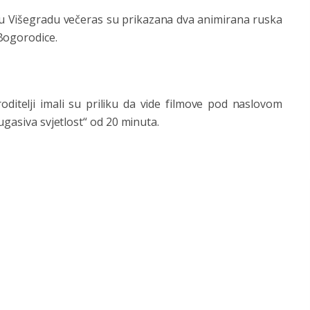
u Višegradu večeras su prikazana dva animirana ruska
Bogorodice.
oditelji imali su priliku da vide filmove pod naslovom
ugasiva svjetlost“ od 20 minuta.