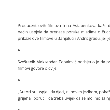
Producent ovih filmova Irina Astapenkova kaže da
način uspjela da prenese poruke mladima o čudot
prikaže ove filmove u Banjaluci i Andrićgradu, jer 
Â
Sveštenik Aleksandar Topalović podsjetio je da po
filmovi govore o dvije.
Â
„Autori su uspjeli da djeci, njihovim jezikom, po
grijeha i poručili da treba uvijek da se molimo za n
Â