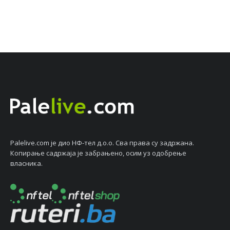
Palelive.com јe дио НФ-тeл д.о.о. Сва права су задржана.
Копирањe садржаја јe забрањeно, осим уз одобрeњe
власника.