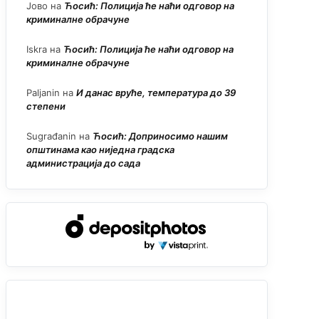
Јово
на
Ћосић: Полиција ће наћи одговор на
криминалне обрачуне
Iskra
на
Ћосић: Полиција ће наћи одговор на
криминалне обрачуне
Paljanin
на
И данас вруће, температура до 39
степени
Sugrađanin
на
Ћосић: Доприносимо нашим
општинама као ниједна градска
администрација до сада