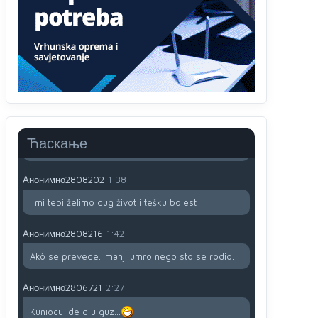
Анонимно2806721
12:39
791 BiH nije priznala Kosovo kao nezavisnu
državu jer genocidna tvorevina pravi smetnju a
recimo Srbija je davno
priznala.Na
svakom
proizvodu iz Srbije stoji -uvoznik za Kosovo
Анонимно2806721
12:45
Sve i da se nekim čudom vojska Srbije "vrati" na
Kosovo-kome će se vratiti? Gdje je dobrodošla i
koga da brani? A imamo vojsku Kosova kojoj
Ћаскање
želimo svako dobro i da se što bolje opreme
Анонимно2808202
1:38
i mi tebi želimo dug život i tešku bolest
Анонимно2808216
1:42
Akò se prevede...manji umro nego sto se rodio.
Анонимно2806721
2:27
Kuniocu ide q u guz...