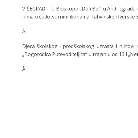
VIŠEGRAD – U Bioskopu „Doli Bel“ u Andrićgradu 
filma o čudotvornim ikonama Tahvinske i Iverske 
Â
Djeca školskog i predškolskog uzrasta i njihovi r
„Bogorodica Putevoditeljica“ u trajanju od 13 i „Ne
Â