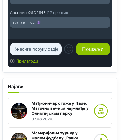
Анонимно2808843
57 пре мин.
reconquista
Прилагоди
Најаве
Мађионичар стиже у Пале:
Магично вече за најмлађе у
23
Олимпијском парку
САТИ
07.08.2026.
Меморијални турнир у
малом фудбалу „Ранко
4