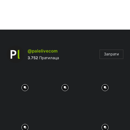
@palelivecom
Запрати
3.752
Пратилаца