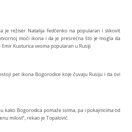
 je režiser Natalija Fedčenko na popularan i slikovit
vornoj moći ikona i da je presrećna što je mogla da
je Emir Kusturica veoma popularan u Rusiji.
stoji pet ikona Bogorodice koje čuvaju Rusiju i da ovi
kažu kako Bogorodica pomaže svima, pa i pokajnicima od
jenu milost“, rekao je Topalović.