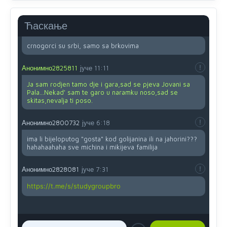
mu
vjerujem.tek
mi je 50 godina.
Ћаскање
Анонимно2800732
8/8/2026
11:46
crnogorci su srbi, samo sa brkovima
Анонимно2825811
јуче
11:11
Ja sam rodjen tamo dje i gara,sad se pjeva Jovani sa
Pala...Nekad' sam te garo u naramku noso,sad se
skitas,nevalja ti poso.
Анонимно2800732
јуче
6:18
ima li bijeloputog "gosta" kod golijanina ili na jahorini???
hahahaahaha sve michina i mikijeva familija
Анонимно2828081
јуче
7:31
https://t.me/s/studygroupbro