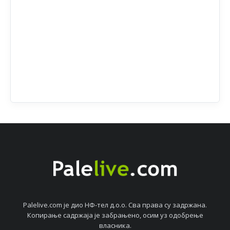
Palelive.com јe дио НФ-тeл д.о.о. Сва права су задржана.
Копирањe садржаја јe забрањeно, осим уз одобрeњe
власника.