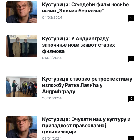
Sa ovim procentom, Bosna i Hercegovina ima najvišu
Кустурица: Сљедећи филм носиће
stopu nepismenosti u regionu.
назив „Злочин без казне“
04/03/2024
0
Анонимно2818605
8/8/2026
11:21
Najveći rizik sa nepismenim stanovništvom je "kupovina
glasova" i manipulacija kroz fiktivne pomoćnike (koji
Кустурица: У Андрићграду
zapravo glasaju po nalogu političkih partija, a ne po želji
започиње нови живот старих
birača).
филмова
01/03/2024
0
Анонимно2818605
8/8/2026
11:28
Prema zvaničnim podacima Agencije za statistiku BiH, u
Bosni i Hercegovini je 1.229.972 građana informatički
Кустурица отворио ретроспективну
nepismeno, što čini 38,7% ukupnog stanovništva starijeg
изложбу Ратка Лалића у
od 10 godina
Андрићграду
26/01/2024
Анонимно2818605
8/8/2026
11:30
0
Prema podacima o informaciono-komunikacionim
tehnologijama, čak 33,4% domaćinstava u BiH uopšte
Кустурица: Очувати нашу културу и
nema pristup računaru bilo koje vrste (desktop, laptop ili
tablet
припадност православној
цивилизацији
Анонимно2818605
8/8/2026
11:34
09/01/2024
0