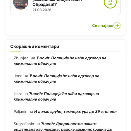
21
Обрадовић“
АВГ
21.08.2026.
→
Све најаве
Скорашњи коментари
Zbunjeni
на
Ћосић: Полиција ће наћи одговор на
криминалне обрачуне
Јово
на
Ћосић: Полиција ће наћи одговор на
криминалне обрачуне
Iskra
на
Ћосић: Полиција ће наћи одговор на
криминалне обрачуне
Paljanin
на
И данас вруће, температура до 39 степени
Sugrađanin
на
Ћосић: Доприносимо нашим
општинама као ниједна градска администрација до