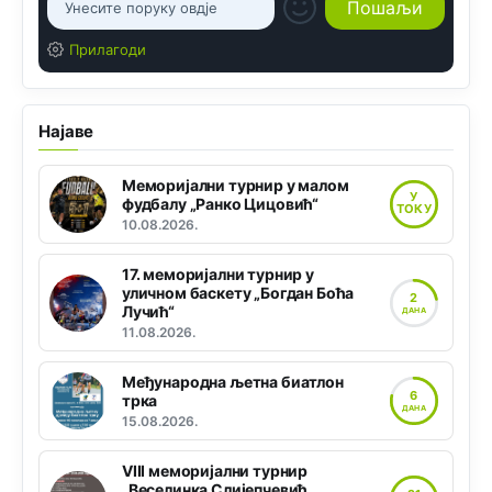
Прилагоди
Најаве
Меморијални турнир у малом
У
фудбалу „Ранко Цицовић“
ТОКУ
10.08.2026.
17. меморијални турнир у
уличном баскету „Богдан Боћа
2
Лучић“
ДАНА
11.08.2026.
Међународна љетна биатлон
6
трка
ДАНА
15.08.2026.
VIII меморијални турнир
„Веселинка Слијепчевић