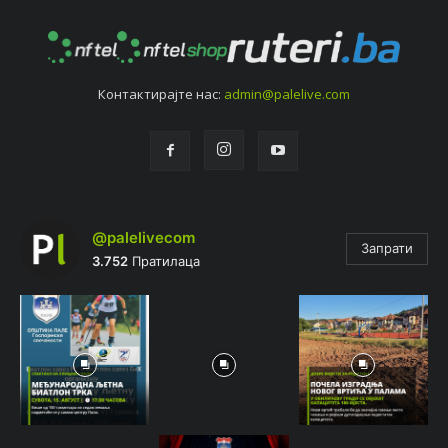
Контактирајтe нас:
admin@palelive.com
@palelivecom
Запрати
3.752
Пратилаца