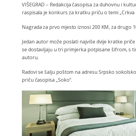
VIŠEGRAD – Redakcija časopisa za duhovnu i kultu
raspisala je konkurs za kratku priču o temi „Crkva u
Nagrada za prvo mjesto iznosi 200 KM, za drugo 1
Jedan autor može poslati najviše dvije kratke prič
se dostavljaju u tri primjerka potpisane šifrom, s 
autoru.
Radovi se šalju poštom na adresu Srpsko sokolsk
priču časopisa „Soko“.