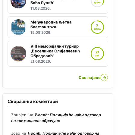
Боћа Лучић“
ДАНА
11.08.2026.
Међународна љетна
7
биатлон трка
ДАНА
15.08.2026.
VIII меморијални турнир
„Веселинка Слијепчевић
21
Обрадовић“
АВГ
21.08.2026.
→
Све најаве
Скорашњи коментари
Zbunjeni
на
Ћосић: Полиција ће наћи одговор
на криминалне обрачуне
Јово
на
Ћосић: Полиција ће наћи одговор на