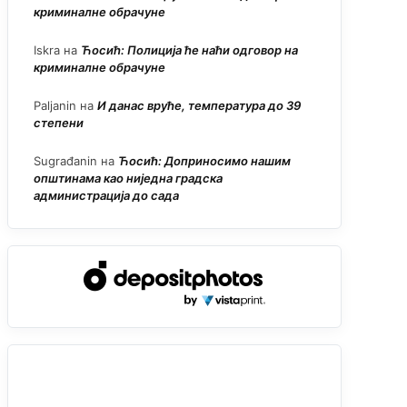
криминалне обрачуне
Iskra
на
Ћосић: Полиција ће наћи одговор на
криминалне обрачуне
Paljanin
на
И данас вруће, температура до 39
степени
Sugrađanin
на
Ћосић: Доприносимо нашим
општинама као ниједна градска
администрација до сада