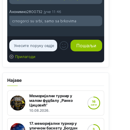
Анонимно2800732
јуче
11:46
crnogorci su srbi, samo sa brkovima
Прилагоди
Најаве
Меморијални турнир у
малом фудбалу „Ранко
16
Цицовић“
САТИ
10.08.2026.
17. меморијални турнир у
уличном баскету „Богдан
3