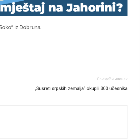
„Soko“ iz Dobruna.
Сљедећи чланак
„Susreti srpskih zemalja“ okupili 300 učesnika