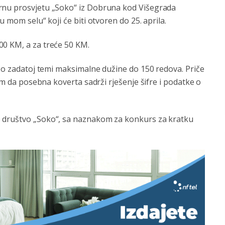
rnu prosvjetu „Soko“ iz Dobruna kod Višegrada
 mom selu“ koji će biti otvoren do 25. aprila.
00 KM, a za treće 50 KM.
e o zadatoj temi maksimalne dužine do 150 redova. Priče
tim da posebna koverta sadrži rješenje šifre i podatke o
o društvo „Soko“, sa naznakom za konkurs za kratku