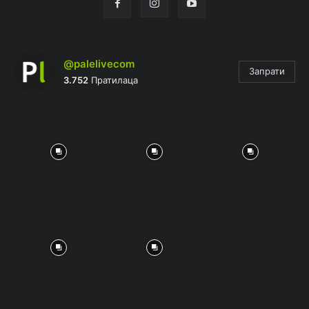
@palelivecom
Запрати
3.752
Пратилаца