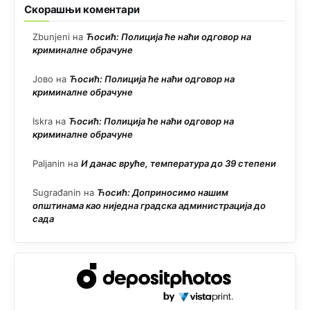
Скорашњи коментари
Zbunjeni
на
Ћосић: Полиција ће наћи одговор на
криминалне обрачуне
Јово
на
Ћосић: Полиција ће наћи одговор на
криминалне обрачуне
Iskra
на
Ћосић: Полиција ће наћи одговор на
криминалне обрачуне
Paljanin
на
И данас вруће, температура до 39 степени
Sugrađanin
на
Ћосић: Доприносимо нашим
општинама као ниједна градска администрација до
сада