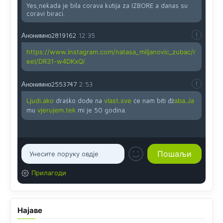
Yes,nekada je bila corava kutija za IZBORE a danas su
coravi biraci.
Анонимно2819162
12:35
https://www.instagram.com/natasa_miljanovic_zubac/r
eel/DR31-w4DKxQ/
Анонимно2553747
2:53
Ljudi.ako
draško dođe na
vlast.sve
će nam biti đž
aba.Ja
mu
vjerujem.tek
mi je 50 godina.
Прилагоди
Најаве