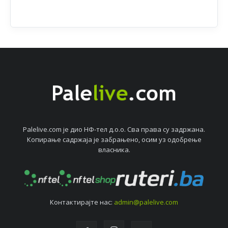
Palelive.com јe дио НФ-тeл д.о.о. Сва права су задржана.
Копирањe садржаја јe забрањeно, осим уз одобрeњe
власника.
Контактирајтe нас:
admin@palelive.com