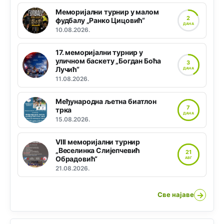
Меморијални турнир у малом
2
фудбалу „Ранко Цицовић“
ДАНА
10.08.2026.
17. меморијални турнир у
уличном баскету „Богдан Боћа
3
Лучић“
ДАНА
11.08.2026.
Међународна љетна биатлон
7
трка
ДАНА
15.08.2026.
VIII меморијални турнир
„Веселинка Слијепчевић
21
Обрадовић“
АВГ
21.08.2026.
→
Све најаве