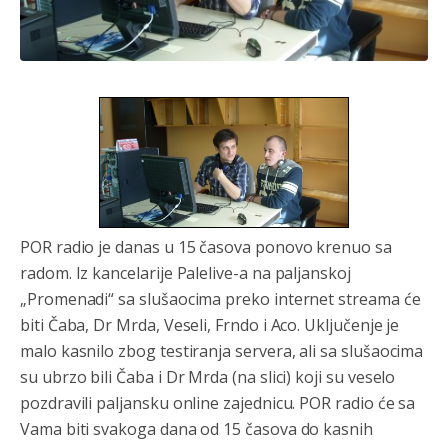
Анонимно2808202
8/6/2026
1:38
i mi tebi želimo dug život i tešku bolest
Анонимно2808216
8/6/2026
1:42
Akò se prevede...manji umro nego sto se rodio.
Анонимно2806721
8/6/2026
2:27
Kuniocu ide q u guz...
Анонимно2808843
8/6/2026
6:20
POR radio je danas u 15 časova ponovo krenuo sa
radom. Iz kancelarije Palelive-a na paljanskoj
reconquista
„Promenadi“ sa slušaocima preko internet streama će
Анонимно2810587
јуче
11:11
biti Čaba, Dr Mrda, Veseli, Frndo i Aco. Uključenje je
Evo dasak vijetra s Romanije,neko iz publike povika,ma
malo kasnilo zbog testiranja servera, ali sa slušaocima
pusti ih ciganija...pocetkom ovog vjeka,neko rece za
su ubrzo bili Čaba i Dr Mrda (na slici) koji su veselo
Radovana i Ratka kaki su oni srbi...i poce dalje da
besjedi znam ja dobro sta je bilo u Ag-ci...
pozdravili paljansku online zajednicu. POR radio će sa
Vama biti svakoga dana od 15 časova do kasnih
Анонимно2810587
јуче
11:13