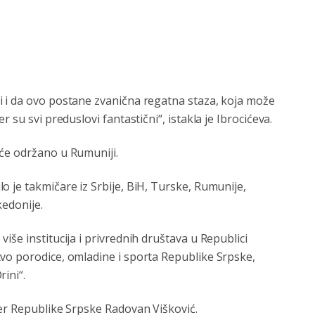
 i da ovo postane zvanična regatna staza, koja može
 su svi preduslovi fantastični“, istakla je Ibrocićeva.
će održano u Rumuniji.
 je takmičare iz Srbije, BiH, Turske, Rumunije,
kedonije.
še institucija i privrednih društava u Republici
vo porodice, omladine i sporta Republike Srpske,
ini“.
jer Republike Srpske Radovan Višković.