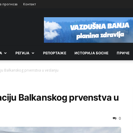
а прогноза
Контакт
А
РEГИЈА
РEПОРТАЖE
ИСТОРИЈА БОСНЕ
ПРИЧЕ
ju Balkanskog prvenstva u veslanju
aciju Balkanskog prvenstva u
0