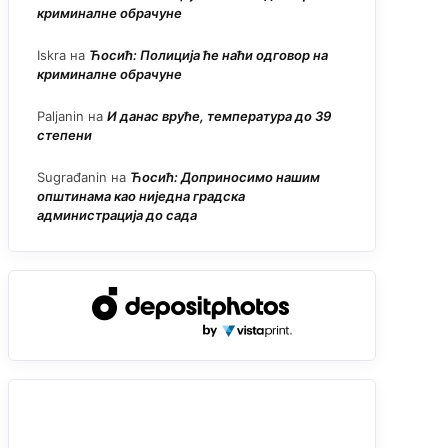
криминалне обрачуне
Iskra
на
Ћосић: Полиција ће наћи одговор на
криминалне обрачуне
Paljanin
на
И данас вруће, температура до 39
степени
Sugrađanin
на
Ћосић: Доприносимо нашим
општинама као ниједна градска
администрација до сада