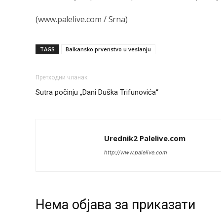
(www.palelive.com / Srna)
TAGS
Balkansko prvenstvo u veslanju
Претходни чланак
Sutra počinju „Dani Duška Trifunovića“
Urednik2 Palelive.com
http://www.palelive.com
Нeма објава за приказати