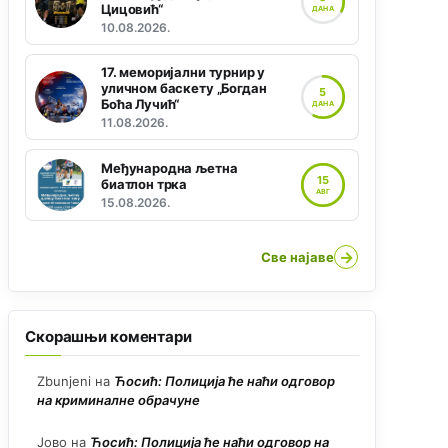
Цицовић“
ДАНА
10.08.2026.
17. меморијални турнир у
уличном баскету „Богдан
5
Боћа Лучић“
ДАНА
11.08.2026.
Међународна љетна
15
биатлон трка
АВГ
15.08.2026.
→
Све најаве
Скорашњи коментари
Zbunjeni
на
Ћосић: Полиција ће наћи одговор
на криминалне обрачуне
Јово
на
Ћосић: Полиција ће наћи одговор на