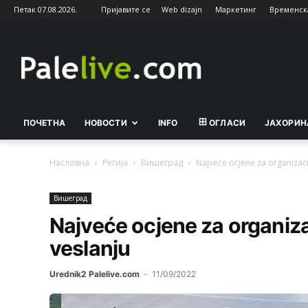
Петак 07.08.2026.
Пријавите се
Web dizajn
Маркетинг
Временск
Palelive.com
ПОЧЕТНА
НОВОСТИ
INFO
ОГЛАСИ
ЈАХОРИН
Насловна
Регија
Вишeград
Najveće ocjene za organizaci
Вишeград
Najveće ocjene za organiz
veslanju
Urednik2 Palelive.com
-
11/09/2022