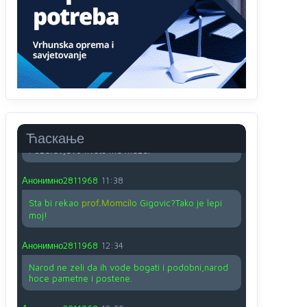
O kako su cudni lvi ljudi,uzeli bi sve da mogu...a
ja srce svima fajem,radujem se tudjoj sreci.I ko
ima i ko nema na iso ce mjesto leci!
Анонимно2810587
11:24
Nije u svijetu problem,nahraniti siromasnd,kako
nahraniti bogate!?
Анонимно2810587
11:26
Ћаскање
Pozdrav,evo hvata me meze.
Анонимно2811968
11:38
Sta bi rekao
prof.Momcil
o Gigovic?Tako je lepi
moj!
Анонимно2811968
12:34
Narod ne zeli da ih vode bogati i podobni,narod
hoce pametne i postene.