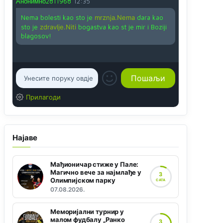
Анонимно2811968
12:35
Nema bolesti kao sto je
mrznja.Nema
dara kao
sto je
zdravlje.Niti
bogastva kao st je mir i Boziji
blagosov!
Прилагоди
Најаве
Мађионичар стиже у Пале:
Магично вече за најмлађе у
3
Олимпијском парку
САТА
07.08.2026.
Меморијални турнир у
малом фудбалу „Ранко
3