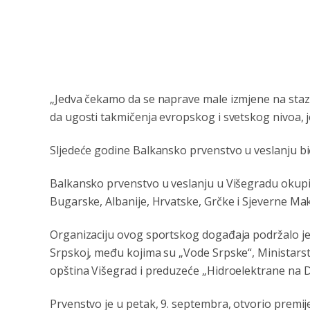
„Jedva čekamo da se naprave male izmjene na stazi
da ugosti takmičenja evropskog i svetskog nivoa, jer
Sljedeće godine Balkansko prvenstvo u veslanju bi
Balkansko prvenstvo u veslanju u Višegradu okupilo
Bugarske, Albanije, Hrvatske, Grčke i Sjeverne Ma
Organizaciju ovog sportskog događaja podržalo je vi
Srpskoj, među kojima su „Vode Srpske“, Ministarst
opština Višegrad i preduzeće „Hidroelektrane na Dr
Prvenstvo je u petak, 9. septembra, otvorio premi