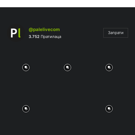
@palelivecom
Запрати
3.752
Пратилаца