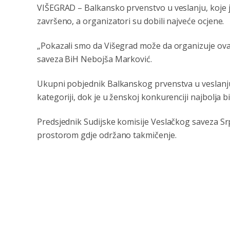
VIŠEGRAD – Balkansko prvenstvo u veslanju, koje j
završeno, a organizatori su dobili najveće ocjene.
„Pokazali smo da Višegrad može da organizuje ovak
saveza BiH Nebojša Marković.
Ukupni pobjednik Balkanskog prvenstva u veslanju j
kategoriji, dok je u ženskoj konkurenciji najbolja b
Predsjednik Sudijske komisije Veslačkog saveza Srp
prostorom gdje održano takmičenje.