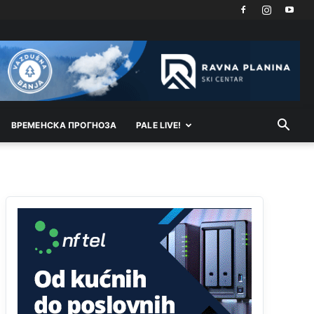
Akò se prevede...manji umro nego sto se rodio.
Анонимно2806721
јуче
2:27
Kuniocu ide q u guz...
Анонимно2808843
јуче
6:20
reconquista
ВРEМEНСКА ПРОГНОЗА
PALE LIVE!
Анонимно2810587
11:11
Evo dasak vijetra s Romanije,neko iz publike
povika,ma pusti ih ciganija...pocetkom ovog
vjeka,neko rece za Radovana i Ratka kaki su oni
srbi...i poce dalje da besjedi znam ja dobro sta je
bilo u Ag-ci...
Анонимно2810587
11:13
Proguglajte
Анонимно2810587
11:21