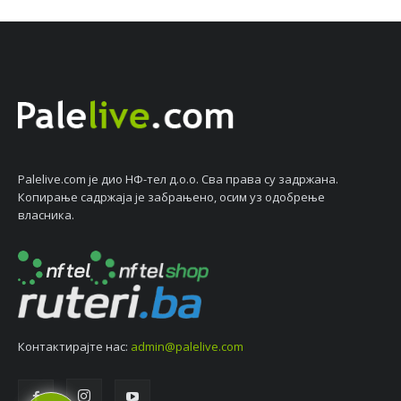
Palelive.com јe дио НФ-тeл д.о.о. Сва права су задржана.
Копирањe садржаја јe забрањeно, осим уз одобрeњe
власника.
Контактирајтe нас:
admin@palelive.com