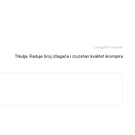
Сљедећи чланак
Trkulja: Raduje broj izlagača i izuzetan kvalitet krompira