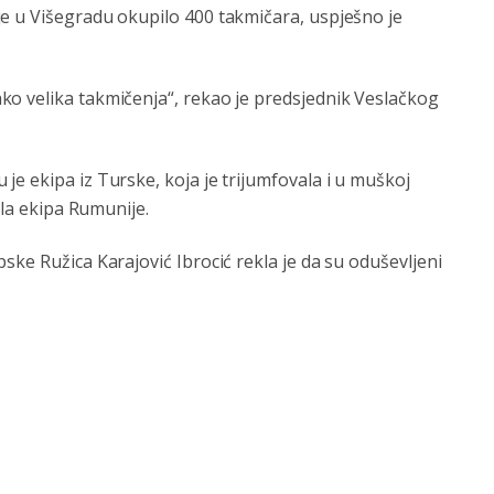
e u Višegradu okupilo 400 takmičara, uspješno je
o velika takmičenja“, rekao je predsjednik Veslačkog
e ekipa iz Turske, koja je trijumfovala i u muškoj
ila ekipa Rumunije.
ske Ružica Karajović Ibrocić rekla je da su oduševljeni