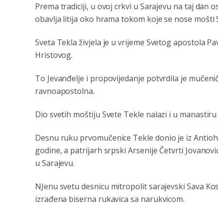
Prema tradiciji, u ovoj crkvi u Sarajevu na taj dan 
obavlja litija oko hrama tokom koje se nose mošti 
Sveta Tekla živjela je u vrijeme Svetog apostola P
Hristovog.
To Jevanđelje i propovijedanje potvrdila je mučenič
ravnoapostolna.
Dio svetih moštiju Svete Tekle nalazi i u manastiru 
Desnu ruku prvomučenice Tekle donio je iz Antiohij
godine, a patrijarh srpski Arsenije Četvrti Jovanovi
u Sarajevu.
NJenu svetu desnicu mitropolit sarajevski Sava Kos
izrađena biserna rukavica sa narukvicom.