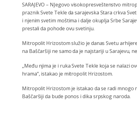
SARAJEVO – NJegovo visokopresveštenstvo mitropo
praznik Svete Tekle da sarajevska Stara crkva Sveti
i njenim svetim moštima i dalje okuplja Srbe Sarajeva
prestali da pohode ovu svetinju.
Mitropolit Hrizostom služio je danas Svetu arhijerej
na Baščaršiji ne samo da je najstariji u Sarajevu, 
„Među njima je i ruka Svete Tekle koja se nalazi ovd
hrama“, istakao je mitropolit Hrizostom.
Mitropolit Hrizostom je istakao da se radi mnogo 
Baščaršiji da bude ponos i dika srpskog naroda.