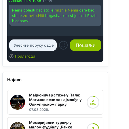
Анонимно2811968
12:35
Nema bolesti kao sto je
mrznja.Nema
dara kao
sto je
zdravlje.Niti
bogastva kao st je mir i Boziji
blagosov!
Прилагоди
Најаве
Мађионичар стиже у Пале:
Магично вече за најмлађе у
2
Олимпијском парку
САТА
07.08.2026.
Меморијални турнир у
малом фудбалу „Ранко
3