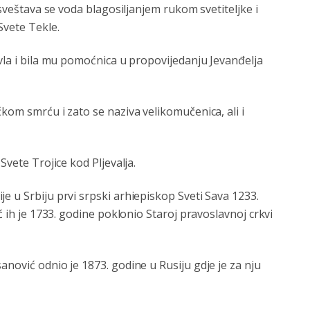
osveštava se voda blagosiljanjem rukom svetiteljke i
Svete Tekle.
avla i bila mu pomoćnica u propovijedanju Jevanđelja
kom smrću i zato se naziva velikomučenica, ali i
Svete Trojice kod Pljevalja.
e u Srbiju prvi srpski arhiepiskop Sveti Sava 1233.
ć ih je 1733. godine poklonio Staroj pravoslavnoj crkvi
anović odnio je 1873. godine u Rusiju gdje je za nju