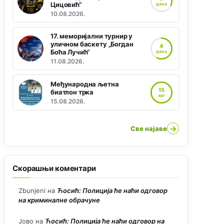
Цицовић“
ДАНА
10.08.2026.
17. меморијални турнир у
уличном баскету „Богдан
4
Боћа Лучић“
ДАНА
11.08.2026.
Међународна љетна
15
биатлон трка
АВГ
15.08.2026.
→
Све најаве
Скорашњи коментари
Zbunjeni
на
Ћосић: Полиција ће наћи одговор
на криминалне обрачуне
Јово
на
Ћосић: Полиција ће наћи одговор на