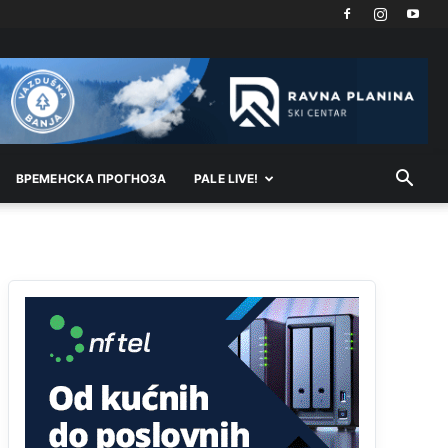
Akò se prevede...manji umro nego sto se rodio.
Анонимно2806721
јуче
2:27
Kuniocu ide q u guz...
Анонимно2808843
јуче
6:20
reconquista
ВРEМEНСКА ПРОГНОЗА
PALE LIVE!
Анонимно2810587
11:11
Evo dasak vijetra s Romanije,neko iz publike
povika,ma pusti ih ciganija...pocetkom ovog
vjeka,neko rece za Radovana i Ratka kaki su oni
srbi...i poce dalje da besjedi znam ja dobro sta je
bilo u Ag-ci...
Анонимно2810587
11:13
Proguglajte
Анонимно2810587
11:21