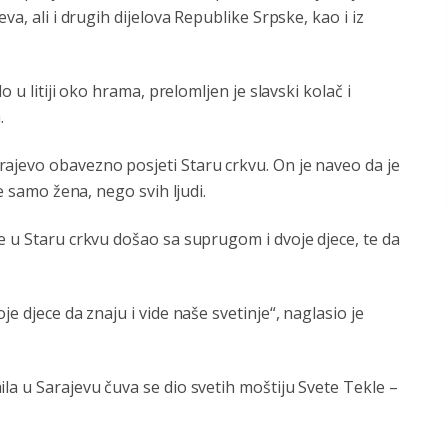
va, ali i drugih dijelova Republike Srpske, kao i iz
o u litiji oko hrama, prelomljen je slavski kolač i
.
ajevo obavezno posjeti Staru crkvu. On je naveo da je
ne samo žena, nego svih ljudi.
e u Staru crkvu došao sa suprugom i dvoje djece, te da
e djece da znaju i vide naše svetinje“, naglasio je
la u Sarajevu čuva se dio svetih moštiju Svete Tekle –