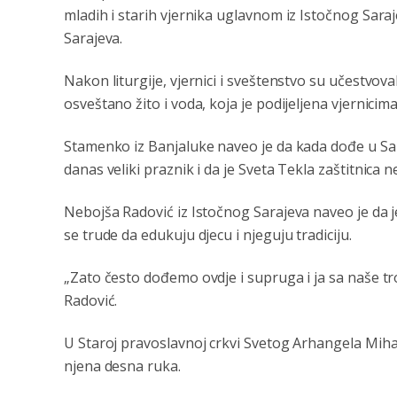
mladih i starih vjernika uglavnom iz Istočnog Saraje
Sarajeva.
Nakon liturgije, vjernici i sveštenstvo su učestvoval
osveštano žito i voda, koja je podijeljena vjernicima
Stamenko iz Banjaluke naveo je da kada dođe u Sar
danas veliki praznik i da je Sveta Tekla zaštitnica 
Nebojša Radović iz Istočnog Sarajeva naveo je da j
se trude da edukuju djecu i njeguju tradiciju.
„Zato često dođemo ovdje i supruga i ja sa naše troj
Radović.
U Staroj pravoslavnoj crkvi Svetog Arhangela Mihai
njena desna ruka.