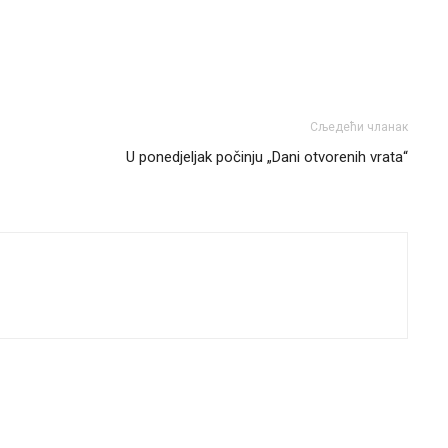
Сљедећи чланак
U ponedjeljak počinju „Dani otvorenih vrata“