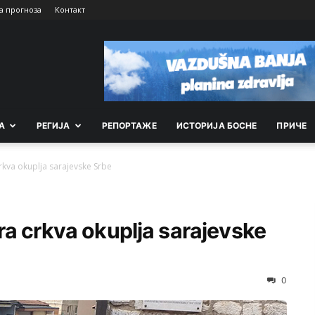
а прогноза
Контакт
А
РEГИЈА
РEПОРТАЖE
ИСТОРИЈА БОСНЕ
ПРИЧЕ
rkva okuplja sarajevske Srbe
ra crkva okuplja sarajevske
0