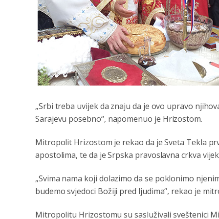
„Srbi treba uvijek da znaju da je ovo upravo njihov
Sarajevu posebno“, napomenuo je Hrizostom.
Mitropolit Hrizostom je rekao da je Sveta Tekla p
apostolima, te da je Srpska pravoslavna crkva vijek
„Svima nama koji dolazimo da se poklonimo njenim
budemo svjedoci Božiji pred ljudima“, rekao je mit
Mitropolitu Hrizostomu su sasluživali sveštenici M