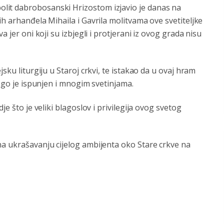
lit dabrobosanski Hrizostom izjavio je danas na
h arhanđela Mihaila i Gavrila molitvama ove svetiteljke
 jer oni koji su izbjegli i protjerani iz ovog grada nisu
sku liturgiju u Staroj crkvi, te istakao da u ovaj hram
nego je ispunjen i mnogim svetinjama.
je što je veliki blagoslov i privilegija ovog svetog
na ukrašavanju cijelog ambijenta oko Stare crkve na