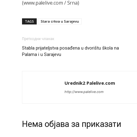
(www.palelive.com / Srna)
TAGS
Stara crkva u Sarajevu
Претходни чланак
Stabla prijateljstva posađena u dvorištu škola na
Palama i u Sarajevu
Urednik2 Palelive.com
http://www.palelive.com
Нeма објава за приказати