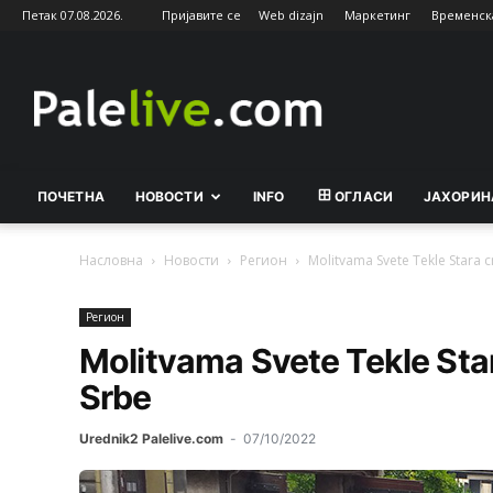
Петак 07.08.2026.
Пријавите се
Web dizajn
Маркетинг
Временск
Palelive.com
ПОЧЕТНА
НОВОСТИ
INFO
ОГЛАСИ
ЈАХОРИН
Насловна
Новости
Рeгион
Molitvama Svete Tekle Stara c
Рeгион
Molitvama Svete Tekle Sta
Srbe
Urednik2 Palelive.com
-
07/10/2022