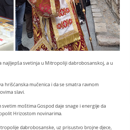
a najljepša svetinja u Mitropoliji dabrobosanskoj, a u
rva hrišćanska mučenica i da se smatra ravnom
ovima slavi.
 svetim moštima Gospod daje snage i energije da
ropolit Hrizostom novinarima.
itropolije dabrobosanske, uz prisustvo brojne djece,