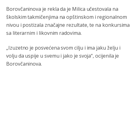
Borovčaninova je rekla da je Milica učestovala na
školskim takmičenjima na opštinskom i regionalnom
nivou i postizala značajne rezultate, te na konkursima
sa literarnim i likovnim radovima.
„Izuzetno je posvećena svom cilju i ima jaku želju i
volju da uspije u svemu i jako je svoja“, ocijenila je
Borovčaninova.