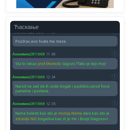
Анонимно2810587
11:24
Nije u svijetu problem,nahraniti siromasnd,kako nahraniti
bogate!?
Ћаскање
Анонимно2810587
11:26
Pozdrav,evo hvata me meze.
Анонимно2811968
11:38
Sta bi rekao
prof.Momcil
o Gigovic?Tako je lepi moj!
Анонимно2811968
12:34
Narod ne zeli da ih vode bogati i podobni,narod hoce
pametne i postene.
Анонимно2811968
12:35
Nema bolesti kao sto je
mrznja.Nema
dara kao sto je
zdravlje.Niti
bogastva kao st je mir i Boziji blagosov!