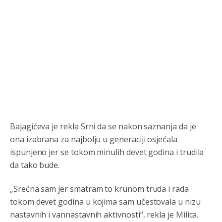
Bajagićeva je rekla Srni da se nakon saznanja da je
ona izabrana za najbolju u generaciji osjećala
ispunjeno jer se tokom minulih devet godina i trudila
da tako bude.
Анонимно2806552
јуче
5:39
nije mujo turcin, mujo ue bendasr
„Srećna sam jer smatram to krunom truda i rada
tokom devet godina u kojima sam učestovala u nizu
Анонимно2806721
јуче
6:37
nastavnih i vannastavnih aktivnosti“, rekla je Milica.
Možete sebi umisliti da je i Kosovo dio Srbije al