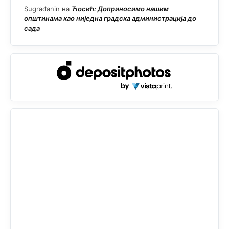
Sugrađanin
на
Ћосић: Доприносимо нашим
општинама као ниједна градска администрација до
сада