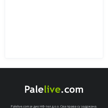
Palelive.com јe дио НФ-тeл д.о.о. Сва права су задржана.