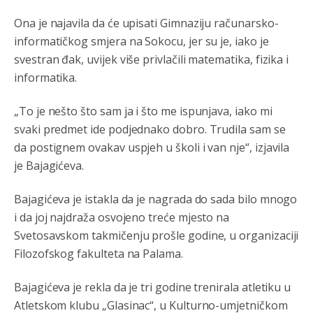
nije...probajte ući bez
pasosa.Tako
i
rs.Umisli
li ste da
ste nebeski narod
Ona je najavila da će upisati Gimnaziju računarsko-
informatičkog smjera na Sokocu, jer su je, iako je
Анонимно2806773
јуче
6:56
svestran đak, uvijek više privlačili matematika, fizika i
informatika.
АМЕРИКАНЦИ ДО КРАЈА ГОДИНЕ ОДЛАЗЕ СА
КОСОВА
„To je nešto što sam ja i što me ispunjava, iako mi
Анонимно2806773
јуче
6:59
svaki predmet ide podjednako dobro. Trudila sam se
Затвара се и база Бондстил, у којој је лета 1999.
da postignem ovakav uspjeh u školi i van nje“, izjavila
године било чак 7.000 војника.
je Bajagićeva.
Анонимно2806773
јуче
7:01
Bajagićeva je istakla da je nagrada do sada bilo mnogo
Косово више није у моди, Амери се селе у Иран.
i da joj najdraža osvojeno treće mjesto na
Svetosavskom takmičenju prošle godine, u organizaciji
Анонимно2806773
јуче
7:05
Filozofskog fakulteta na Palama.
Војска Србије се враћа на Косово и Метохију.
Bajagićeva je rekla da je tri godine trenirala atletiku u
Анонимно2806721
јуче
7:23
Atletskom klubu „Glasinac“, u Kulturno-umjetničkom
Promjeni dilera