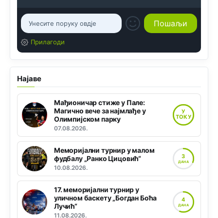
Прилагоди
Најаве
Мађионичар стиже у Пале:
Магично вече за најмлађе у
У
ТОКУ
Олимпијском парку
07.08.2026.
Меморијални турнир у малом
3
фудбалу „Ранко Цицовић“
ДАНА
10.08.2026.
17. меморијални турнир у
уличном баскету „Богдан Боћа
4
Лучић“
ДАНА
11.08.2026.