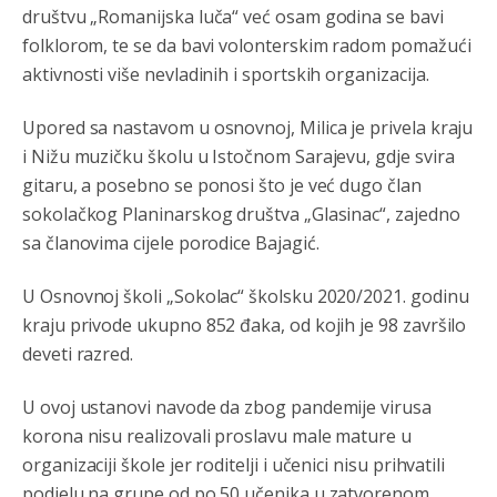
društvu „Romanijska luča“ već osam godina se bavi
folklorom, te se da bavi volonterskim radom pomažući
Анонимно2807323
јуче
9:51
aktivnosti više nevladinih i sportskih organizacija.
Vise je Republika SRPSKA drzava nego Kosovo. Sa
Kosova se Srbi mogu i lijecit i skolovat i glasat u Srbij. A
niko sa 23 posto federacije to ne moze u Republici
Upored sa nastavom u osnovnoj, Milica je privela kraju
Srpskoj. Zato zivjela REPUBLIKA SRPSKA
i Nižu muzičku školu u Istočnom Sarajevu, gdje svira
gitaru, a posebno se ponosi što je već dugo član
Анонимно2807441
јуче
10:21
sokolačkog Planinarskog društva „Glasinac“, zajedno
муслимански екстремиста,шта он има са тзв Косовом?
sa članovima cijele porodice Bajagić.
Анонимно2807447
јуче
10:21
U Osnovnoj školi „Sokolac“ školsku 2020/2021. godinu
Откуд онолико увече арапа по Палама са комплет
kraju privode ukupno 852 đaka, od kojih je 98 završilo
породицама?
deveti razred.
Анонимно2807441
јуче
10:22
U ovoj ustanovi navode da zbog pandemije virusa
накотило се
korona nisu realizovali proslavu male mature u
Анонимно2807447
јуче
10:24
organizaciji škole jer roditelji i učenici nisu prihvatili
podjelu na grupe od po 50 učenika u zatvorenom
Техеран и нинџе по Палама