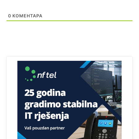
Kuniocu ide q u guz...
0
КОМЕНТАРА
Анонимно2808843
јуче
6:20
reconquista
Анонимно2810587
11:11
Evo dasak vijetra s Romanije,neko iz publike povika,ma
pusti ih ciganija...pocetkom ovog vjeka,neko rece za
Radovana i Ratka kaki su oni srbi...i poce dalje da
besjedi znam ja dobro sta je bilo u Ag-ci...
Анонимно2810587
11:13
Proguglajte
Анонимно2810587
11:21
O kako su cudni lvi ljudi,uzeli bi sve da mogu...a ja srce
svima fajem,radujem se tudjoj sreci.I ko ima i ko nema
na iso ce mjesto leci!