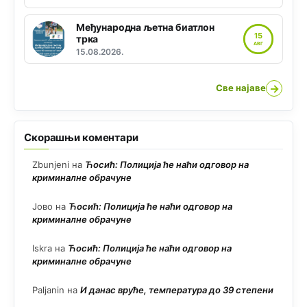
Међународна љетна биатлон
15
трка
АВГ
15.08.2026.
→
Све најаве
Скорашњи коментари
Zbunjeni
на
Ћосић: Полиција ће наћи одговор на
криминалне обрачуне
Јово
на
Ћосић: Полиција ће наћи одговор на
криминалне обрачуне
Iskra
на
Ћосић: Полиција ће наћи одговор на
криминалне обрачуне
Paljanin
на
И данас вруће, температура до 39 степени