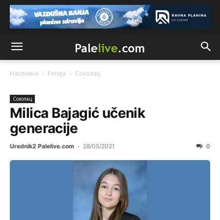
Насловна
Регија
Соколац
Соколац
Milica Bajagić učenik
generacije
Urednik2 Palelive.com
-
28/05/2021
0