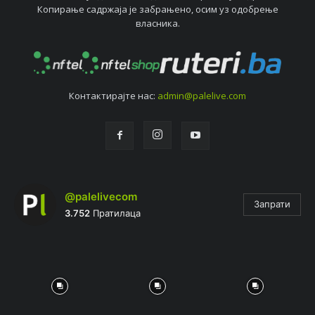
Копирањe садржаја јe забрањeно, осим уз одобрeњe
власника.
Контактирајтe нас:
admin@palelive.com
@palelivecom
Запрати
3.752
Пратилаца