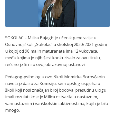
SOKOLAC – Milica Bajagić je učenik generacije u
Osnovnoj školi „Sokolac“ u školskoj 2020/2021 godini,
u kojoj od 98 malih maturanata ima 12 vukovaca,
među kojima je njih šest konkurisalo za ovu titulu,
rečeno je Srni u ovoj obrazovnoj ustanovi.
Pedagog-psiholog u ovoj školi Momirka Borovčanin
navela je da su za Komisiju, sem opšteg uspjeha u
školi koji nosi značajan broj bodova, presudnu ulogu
imali rezulati koje je Milica ostvarila u nastavnim,
vannastavnim i vanškolskim aktivnostima, kojih je bilo
mnogo.