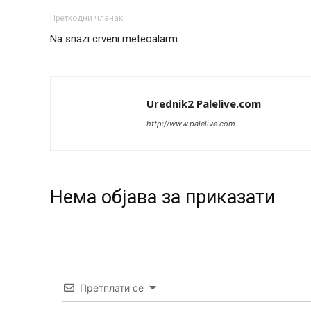
Претходни чланак
Na snazi crveni meteoalarm
Urednik2 Palelive.com
http://www.palelive.com
Нeма објава за приказати
Претплати се