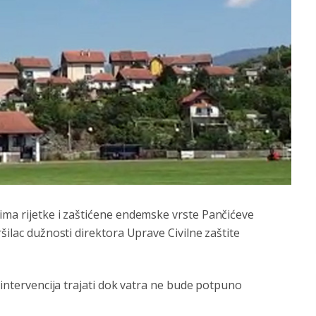
ima rijetke i zaštićene endemske vrste Pančićeve
šilac dužnosti direktora Uprave Civilne zaštite
 intervencija trajati dok vatra ne bude potpuno