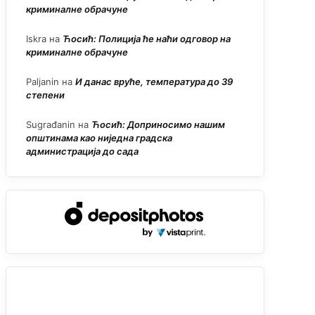
криминалне обрачуне
Iskra
на
Ћосић: Полиција ће наћи одговор на
криминалне обрачуне
Paljanin
на
И данас вруће, температура до 39
степени
Sugrađanin
на
Ћосић: Доприносимо нашим
општинама као ниједна градска
администрација до сада