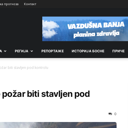
ка прогноза
Контакт
А
РEГИЈА
РEПОРТАЖE
ИСТОРИЈА БОСНЕ
ПРИЧЕ
žar biti stavljen pod kontrolu
požar biti stavljen pod
0