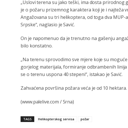
„Uslovi terena su jako teški, ima dosta prirodnog go
je o požaru prizemnog karaktera koji je i najteža vr
Angažovana su tri helikoptera, od toga dva MUP-a 
Srpske“, naglasio je Savić.
On je napomenuo da je trenutno na gašenju angažov
bilo konstatno.
„Na terenu sprovodimo sve mjere koje su moguće 
gorjelog materijala, formiranje odbrambenih linija 
se o terenu uspona 40 stepeni“, istakao je Savić.
Zahvaćena površina požara veća je od 10 hektara.
(www.palelive.com / Srna)
TAGS
Helikopterskog servisa
požar