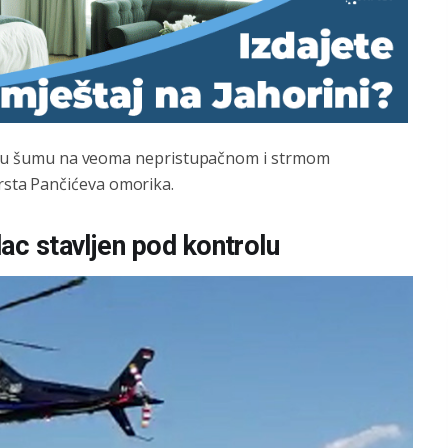
ričnu šumu na veoma nepristupačnom i strmom
sta Pančićeva omorika.
ac stavljen pod kontrolu