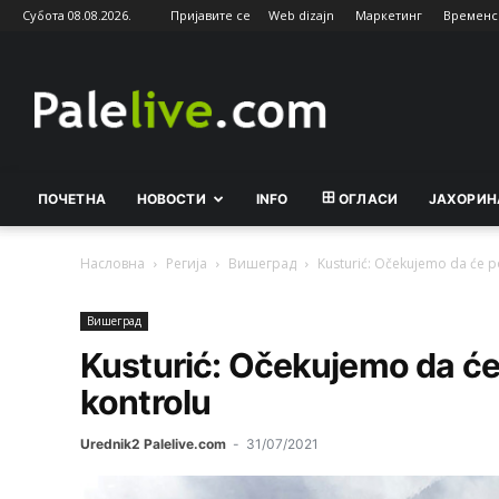
Субота 08.08.2026.
Пријавите се
Web dizajn
Маркетинг
Временс
Palelive.com
ПОЧЕТНА
НОВОСТИ
INFO
ОГЛАСИ
ЈАХОРИН
Насловна
Регија
Вишeград
Kusturić: Očekujemo da će po
Вишeград
Kusturić: Očekujemo da će 
kontrolu
Urednik2 Palelive.com
-
31/07/2021