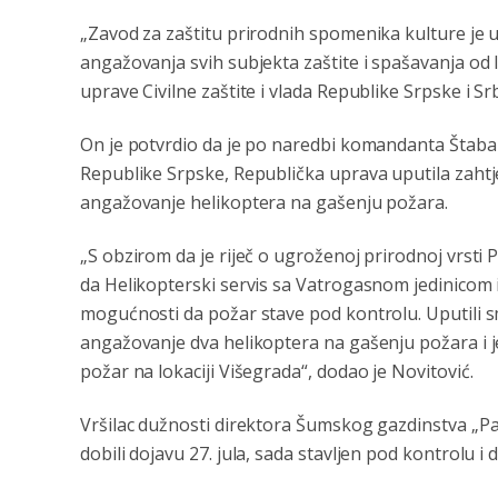
„Zavod za zaštitu prirodnih spomenika kulture je 
angažovanja svih subjekta zaštite i spašavanja od 
uprave Civilne zaštite i vlada Republike Srpske i Sr
On je potvrdio da je po naredbi komandanta Štaba
Republike Srpske, Republička uprava uputila zahtj
angažovanje helikoptera na gašenju požara.
„S obzirom da je riječ o ugroženoj prirodnoj vrsti Pa
da Helikopterski servis sa Vatrogasnom jedinicom
mogućnosti da požar stave pod kontrolu. Uputili s
angažovanje dva helikoptera na gašenju požara i je
požar na lokaciji Višegrada“, dodao je Novitović.
Vršilac dužnosti direktora Šumskog gazdinstva „Pa
dobili dojavu 27. jula, sada stavljen pod kontrolu i 