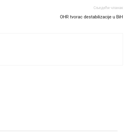
Сљедећи чланак
OHR tvorac destabilizacije u BiH