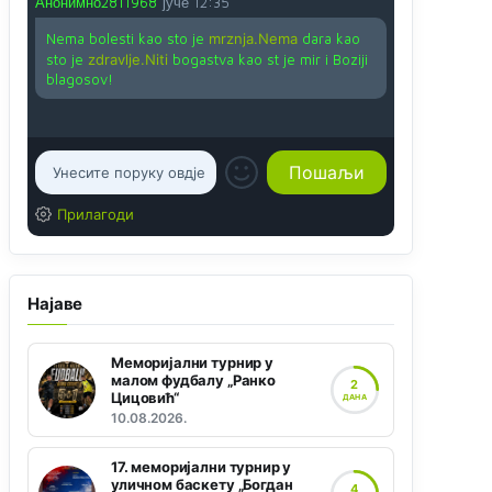
Анонимно2811968
јуче
12:35
Nema bolesti kao sto je
mrznja.Nema
dara kao
sto je
zdravlje.Niti
bogastva kao st je mir i Boziji
blagosov!
Прилагоди
Најаве
Меморијални турнир у
малом фудбалу „Ранко
2
Цицовић“
ДАНА
10.08.2026.
17. меморијални турнир у
уличном баскету „Богдан
4