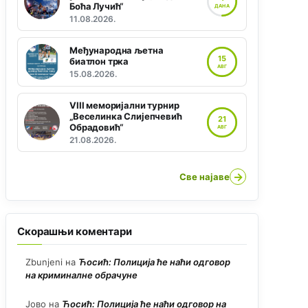
Боћа Лучић“
ДАНА
11.08.2026.
Међународна љетна
15
биатлон трка
АВГ
15.08.2026.
VIII меморијални турнир
„Веселинка Слијепчевић
21
Обрадовић“
АВГ
21.08.2026.
→
Све најаве
Скорашњи коментари
Zbunjeni
на
Ћосић: Полиција ће наћи одговор
на криминалне обрачуне
Јово
на
Ћосић: Полиција ће наћи одговор на