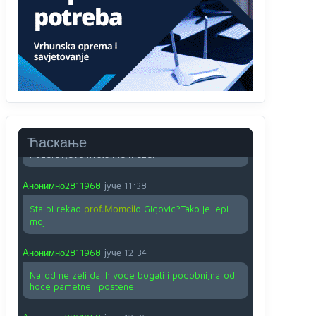
O kako su cudni lvi ljudi,uzeli bi sve da mogu...a
ja srce svima fajem,radujem se tudjoj sreci.I ko
ima i ko nema na iso ce mjesto leci!
Анонимно2810587
јуче
11:24
Nije u svijetu problem,nahraniti siromasnd,kako
nahraniti bogate!?
Анонимно2810587
јуче
11:26
Ћаскање
Pozdrav,evo hvata me meze.
Анонимно2811968
јуче
11:38
Sta bi rekao
prof.Momcil
o Gigovic?Tako je lepi
moj!
Анонимно2811968
јуче
12:34
Narod ne zeli da ih vode bogati i podobni,narod
hoce pametne i postene.