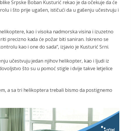
like Srpske Boban Kusturić rekao je da očekuje da će
olu i što prije ugašen, ističući da u gašenju učestvuju i
helikoptere, kao i visoka nadmorska visina i izuzetno
ti precizno kada će požar biti saniran. Iskreno se
ntrolu kao i one do sada“, izjavio je Kusturić Srni.
ju učestvuju jedan njihov helikopter, kao i ljudi iz
adovoljstvo što su u pomoć stigle i dvije takve letjelice
em, a sa tri helikoptera trebali bismo da postignemo