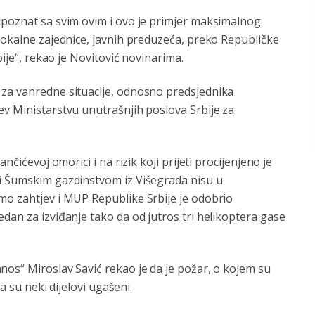
upoznat sa svim ovim i ovo je primjer maksimalnog
lokalne zajednice, javnih preduzeća, preko Republičke
bije“, rekao je Novitović novinarima.
 za vanredne situacije, odnosno predsjednika
ev Ministarstvu unutrašnjih poslova Srbije za
nčićevoj omorici i na rizik koji prijeti procijenjeno je
 i Šumskim gazdinstvom iz Višegrada nisu u
mo zahtjev i MUP Republike Srbije je odobrio
dan za izviđanje tako da od jutros tri helikoptera gase
nos“ Miroslav Savić rekao je da je požar, o kojem su
da su neki dijelovi ugašeni.