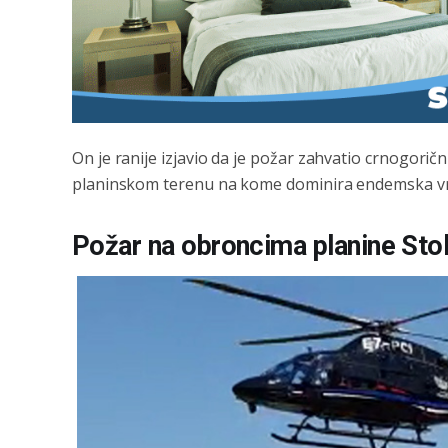
On je ranije izjavio da je požar zahvatio crnogo
planinskom terenu na kome dominira endemska vr
Požar na obroncima planine Stol