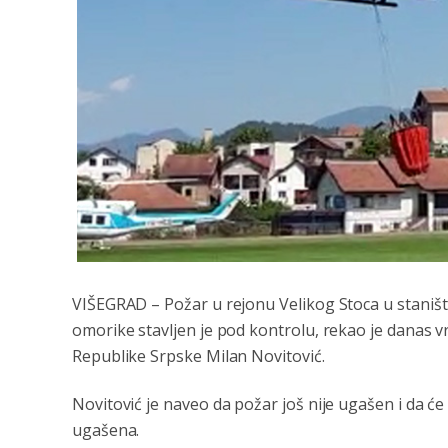
VIŠEGRAD – Požar u rejonu Velikog Stoca u staništ
omorike stavljen je pod kontrolu, rekao je danas vr
Republike Srpske Milan Novitović.
Novitović je naveo da požar još nije ugašen i da će
ugašena.