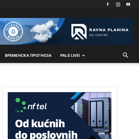
Akò se prevede...manji umro nego sto se rodio.
Анонимно2806721
8/6/2026
2:27
Kuniocu ide q u guz...
Анонимно2808843
8/6/2026
6:20
reconquista
ВРEМEНСКА ПРОГНОЗА
PALE LIVE!
Анонимно2810587
јуче
11:11
Evo dasak vijetra s Romanije,neko iz publike
povika,ma pusti ih ciganija...pocetkom ovog
vjeka,neko rece za Radovana i Ratka kaki su oni
srbi...i poce dalje da besjedi znam ja dobro sta je
bilo u Ag-ci...
Анонимно2810587
јуче
11:13
Proguglajte
Анонимно2810587
јуче
11:21