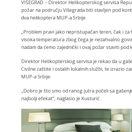
VIŠEGRAD – Direktor Helikopterskog servisa Repub
požar na području Višegrada biti stavljen pod kontr
dva helikoptera MUP-a Srbije.
„Problem pravi jako nepristupačan teren, čak i za 
visoka temperatura zbog čega je nezahvalno govori
nadam da ćemo zajednički i ovaj požar staviti pod ko
Direktor Helikopterskog servisa je rekao da u gašen
Civilne zaštite i ostalih lokalnih službi, te izrazio z
MUP-a Srbije.
„Dobro je što smo od ranog jutra počeli sa gašenj
najbolji efekat“, naglasio je Kusturić.