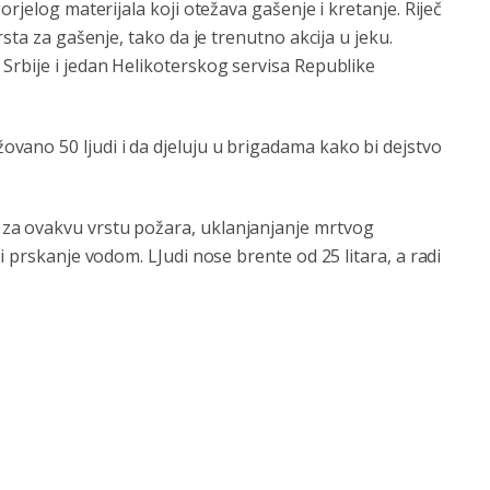
rjelog materijala koji otežava gašenje i kretanje. Riječ
sta za gašenje, tako da je trenutno akcija u jeku.
Srbije i jedan Helikoterskog servisa Republike
ano 50 ljudi i da djeluju u brigadama kako bi dejstvo
za ovakvu vrstu požara, uklanjanjanje mrtvog
i prskanje vodom. LJudi nose brente od 25 litara, a radi