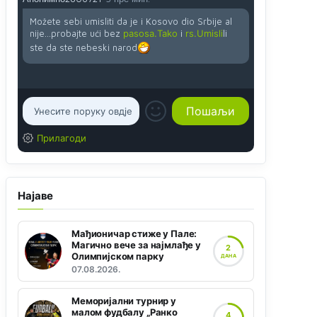
Možete sebi umisliti da je i Kosovo dio Srbije al
nije...probajte ući bez
pasosa.Tako
i
rs.Umisli
li
ste da ste nebeski narod
Прилагоди
Најаве
Мађионичар стиже у Пале:
Магично вече за најмлађе у
2
Олимпијском парку
ДАНА
07.08.2026.
Меморијални турнир у
малом фудбалу „Ранко
4