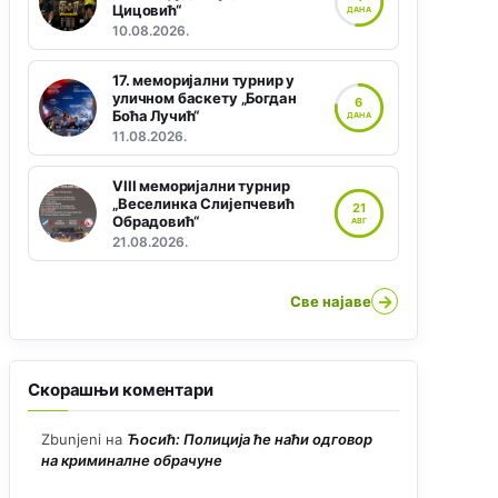
Цицовић“
ДАНА
10.08.2026.
17. меморијални турнир у
уличном баскету „Богдан
6
Боћа Лучић“
ДАНА
11.08.2026.
VIII меморијални турнир
„Веселинка Слијепчевић
21
Обрадовић“
АВГ
21.08.2026.
→
Све најаве
Скорашњи коментари
Zbunjeni
на
Ћосић: Полиција ће наћи одговор
на криминалне обрачуне