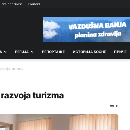
нска прогноза
Контакт
А
РEГИЈА
РEПОРТАЖE
ИСТОРИЈА БОСНЕ
ПРИЧЕ
azvoja turizma
 razvoja turizma
0