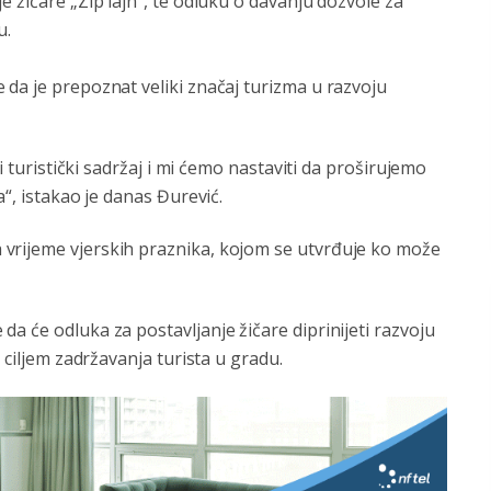
 žičare „Zip lajn“, te odluku o davanju dozvole za
u.
da je prepoznat veliki značaj turizma u razvoju
i turistički sadržaj i mi ćemo nastaviti da proširujemo
a“, istakao je danas Đurević.
vrijeme vjerskih praznika, kojom se utvrđuje ko može
a će odluka za postavljanje žičare diprinijeti razvoju
 ciljem zadržavanja turista u gradu.