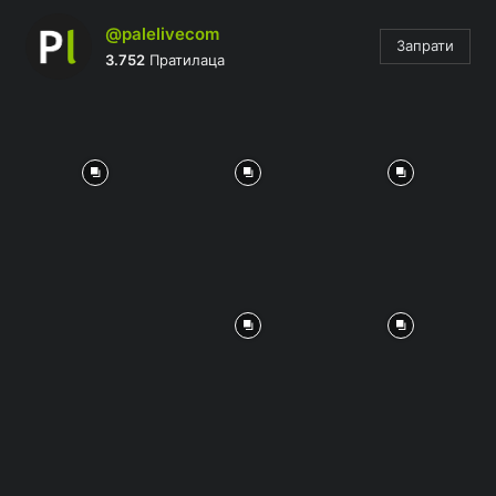
@palelivecom
Запрати
3.752
Пратилаца