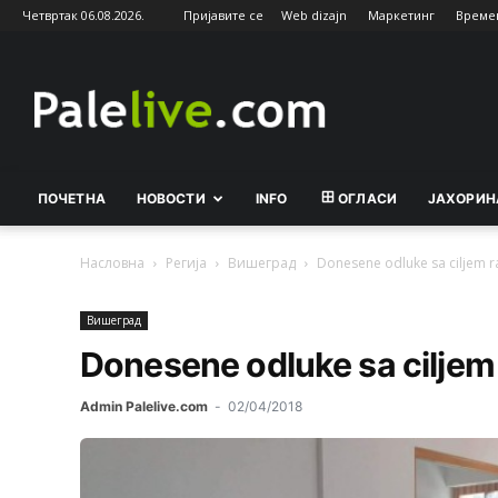
Четвртак 06.08.2026.
Пријавите се
Web dizajn
Маркетинг
Време
Palelive.com
ПОЧЕТНА
НОВОСТИ
INFO
ОГЛАСИ
ЈАХОРИН
Насловна
Регија
Вишeград
Donesene odluke sa ciljem r
Вишeград
Donesene odluke sa ciljem
Admin Palelive.com
-
02/04/2018