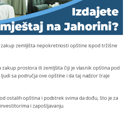
u zakup zemljišta nepokretnosti opštine ispod tržišne
zakup prostora ili zemljšita čiji je vlasnik opština pod
judi sa područja ove opštine i da taj nadzor traje
 od ostalih opština i podstrek svima da dođu, što je za
nvestitorima i zapošljavanju.