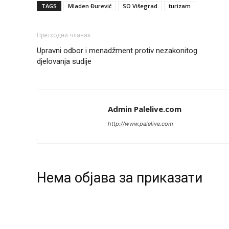
TAGS
Mladen Đurević
SO Višegrad
turizam
Претходни чланак
Upravni odbor i menadžment protiv nezakonitog
djelovanja sudije
Admin Palelive.com
http://www.palelive.com
Нeма објава за приказати