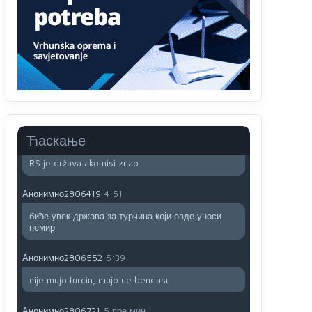
pokrajina u državi Bosni i Hercegovini
Анонимно2800732
јуче
6:20
Pavle D u d l a č
Анонимно2806339
4:23
RS je država ako nisi znao
Ћаскање
Анонимно2806339
4:24
RS je država ako nisi znao
Анонимно2806419
4:51
биће увек држава за турчина који овде уноси
немир
Анонимно2806552
5:39
nije mujo turcin, mujo ue bendasr
Анонимно2806721
5 пре мин.