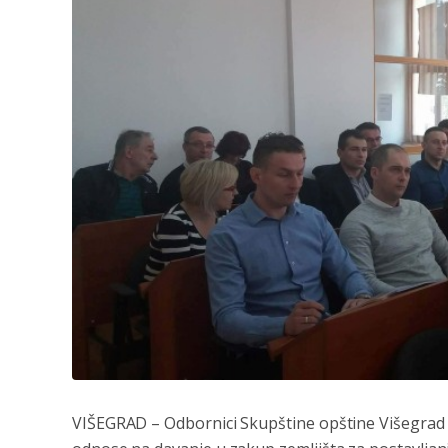
VIŠEGRAD
– Odbornici Skupštine opštine Višegrad u