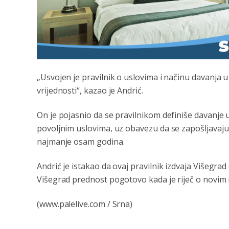
„Usvojen je pravilnik o uslovima i načinu davanja 
vrijednosti“, kazao je Andrić.
On je pojasnio da se pravilnikom definiše davanje u 
povoljnim uslovima, uz obavezu da se zapošljavaju l
najmanje osam godina.
Andrić je istakao da ovaj pravilnik izdvaja Višegrad
Višegrad prednost pogotovo kada je riječ o novim i
(www.palelive.com / Srna)