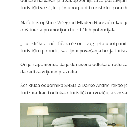
odnose na davanje u zakup zemljišta za postavljanje
turistički vozić, koji će upotpuniti turističku ponud
Načelnik opštine Višegrad Mladen Đurević rekao je 
opštine sa promocijom turističkih potencijala.
„Turistički vozić i žičara će od ovog ljeta upotpunit
turističku ponudu, sa ciljem povećanja broja turist
On je napomenuo da je donesena odluka o radu za 
da radi za vrijeme praznika.
Šef kluba odbornika SNSD-a Darko Andrić rekao je d
turizma, kao i odluka o turističkom voziću, a sve sa