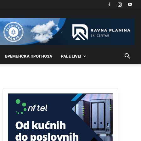
emotivniji-to iskreniji,sto jaci- to bezdusniji,sto
sladji u govoru-to veci prevarant...
Анонимно2802132
јуче
2:14
Mnogi nesposobni ljudi su daleko dogurali. Ko je
nesposoban može raditi sve. Sposobni rade
samo ono što znaju.
Анонимно2022778
јуче
3:59
ВРEМEНСКА ПРОГНОЗА
PALE LIVE!
....i onda su na tenkovima NATO pakta, na vlast
došli jedna baba i jedan švercer dezerter ratni
profiter i ikonokradica .... ende
Анонимно2802605
јуче
5:25
Милорад Додик је доживотни предсједник
државе Републике Српске! Душмани ће умријети
од муке,не могу му ништа.
Анонимно2802622
јуче
5:29
Mile je predsjednik stranke kao recimo Bakir ili
Dragan a
tzv.rs
neće nikad biti država,samo