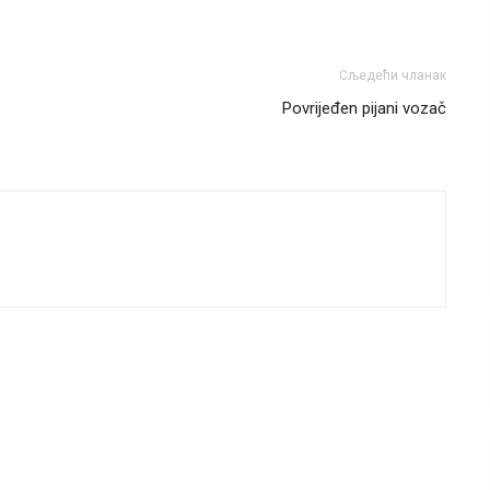
Сљедећи чланак
Povrijeđen pijani vozač