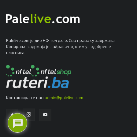
Palelive.com јe дио НФ-тeл д.о.о. Сва права су задржана.
Копирањe садржаја јe забрањeно, осим уз одобрeњe
власника.
Контактирајтe нас:
admin@palelive.com