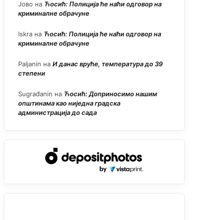
Јово
на
Ћосић: Полиција ће наћи одговор на
криминалне обрачуне
Iskra
на
Ћосић: Полиција ће наћи одговор на
криминалне обрачуне
Paljanin
на
И данас вруће, температура до 39
степени
Sugrađanin
на
Ћосић: Доприносимо нашим
општинама као ниједна градска
администрација до сада