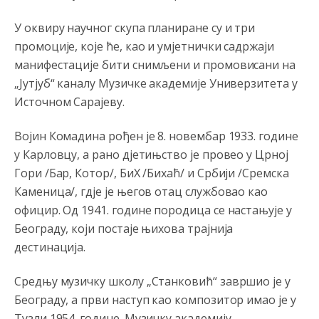
Sve su bitke zavrsene davno,samo nije za Kosovo
У оквиру научног скупа планиране су и три
ravno!?
промоције, које ће, као и умјетнички садржаји
Анонимно2553747
8/4/2026
8:40
манифестације бити снимљени и промовисани на
„Јутјуб“ каналу Музичке академије Универзитета у
Lakše je tući djecu po
palama.nego
se kačiti sa
kriminalom.
Источном Сарајеву.
Анонимно2797823
8/4/2026
1:29
Војин Комадина рођен је 8. новембар 1933. године
у Карловцу, а рано д‌јетињство је провео у Црној
Nema bolesti kao sto je
mrznja.Nema
dara kao sto je
zdravlje.Niti
bogastva kao st je mir i Boziji blagosov!
Гори /Бар, Котор/, БиХ /Бихаћ/ и Србији /Сремска
Каменица/, гд‌је је његов отац службовао као
Анонимно2797823
8/4/2026
1:29
официр. Од 1941. године породица се настањује у
CUJTE,SRBI! CUVAJTE SE SEBE...Arcibald Rajs
Београду, који постаје њихова трајнија
дестинација.
Анонимно2762881
8/4/2026
4:40
bahatlook
Средњу музичку школу „Станковић“ завршио је у
Београду, а први наступ као композитор имао је у
Анонимно2798636
8/4/2026
5:23
Тузли 1954. године. Музичку академију