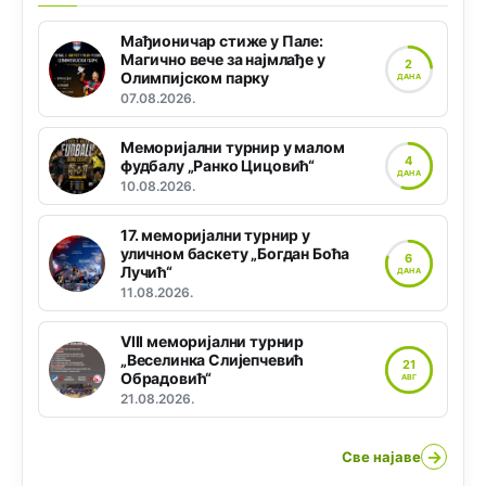
Мађионичар стиже у Пале:
Магично вече за најмлађе у
2
Олимпијском парку
ДАНА
07.08.2026.
Меморијални турнир у малом
4
фудбалу „Ранко Цицовић“
ДАНА
10.08.2026.
17. меморијални турнир у
уличном баскету „Богдан Боћа
6
Лучић“
ДАНА
11.08.2026.
VIII меморијални турнир
„Веселинка Слијепчевић
21
Обрадовић“
АВГ
21.08.2026.
→
Све најаве