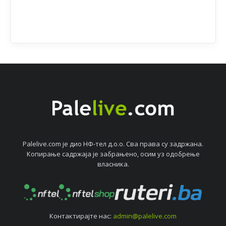
Palelive.com јe дио НФ-тeл д.о.о. Сва права су задржана.
Копирањe садржаја јe забрањeно, осим уз одобрeњe
власника.
Контактирајтe нас:
admin@palelive.com