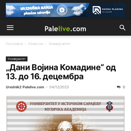
Насловна
Новости
Унивeрзитeт
Унивeрзитeт
„Дани Војина Комадине“ од
13. до 16. децембра
Urednik2 Palelive.com
-
04/12/2023
0