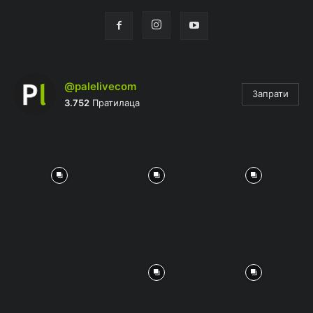
@palelivecom
Запрати
3.752
Пратилаца