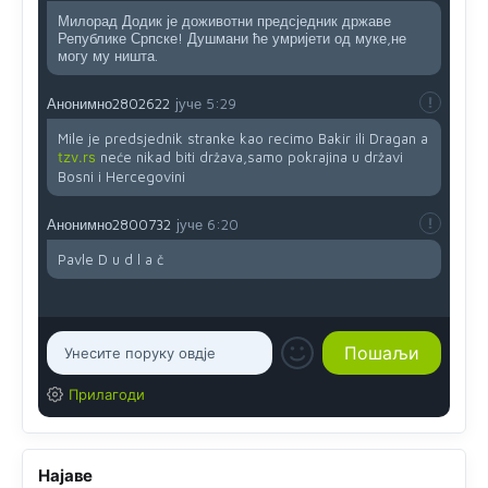
Милорад Додик је доживотни предсједник државе
Републике Српске! Душмани ће умријети од муке,не
могу му ништа.
Анонимно2802622
јуче
5:29
Mile je predsjednik stranke kao recimo Bakir ili Dragan a
tzv.rs
neće nikad biti država,samo pokrajina u državi
Bosni i Hercegovini
Анонимно2800732
јуче
6:20
Pavle D u d l a č
Прилагоди
Најаве