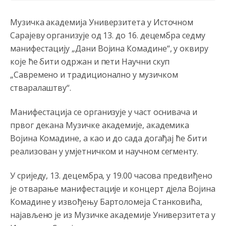
Музичка академија Универзитета у Источном
Сарајеву организује од 13. до 16. децембра седму
манифестацију „Дани Војина Комадине“, у оквиру
које ће бити одржан и пети Научни скуп
„Савремено и традиционално у музичком
стваралаштву“.
Манифестација се организује у част оснивача и
првог декана Музичке академије, академика
Војина Комадине, а као и до сада догађај ће бити
реализован у умјетничком и научном сегменту.
У сриједу, 13. децембра, у 19.00 часова предвиђено
је отварање манифестације и концерт д‌јела Војина
Комадине у извођењу Бартоломеја Станковића,
најављено је из Музичке академије Универзитета у