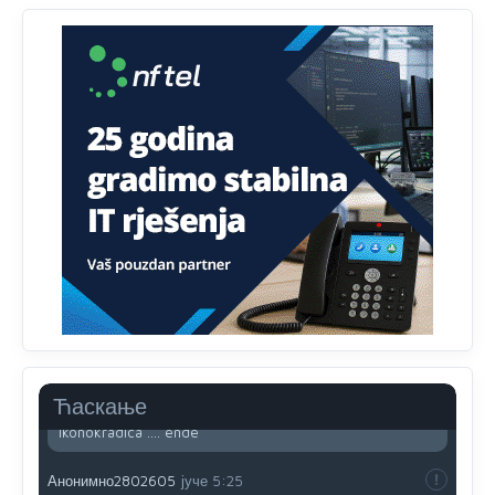
Анонимно2801833
јуче
12:28
yбиће га Били као зеца
Анонимно2800426
јуче
2:05
Sto bogatiji-to skrtiji,sto tisi-to opasniji,sto pricivljiviji-to
gluplji,sto ljepsi-to razmazaniji,sto emotivniji-to
iskreniji,sto jaci- to bezdusniji,sto sladji u govoru-to
veci prevarant...
Анонимно2802132
јуче
2:14
Mnogi nesposobni ljudi su daleko dogurali. Ko je
nesposoban može raditi sve. Sposobni rade samo ono
što znaju.
Анонимно2022778
јуче
3:59
....i onda su na tenkovima NATO pakta, na vlast došli
Ћаскање
jedna baba i jedan švercer dezerter ratni profiter i
ikonokradica .... ende
Анонимно2802605
јуче
5:25