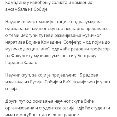
Комадине у извођењу солиста и камерних
ансамбала из Србије.
Научни сегмент манифестације подразумијева
Анонимно2795834
8/4/2026
5:33
одржавање научног скупа, а пленарно предавање
leglo kriminala
о теми „Могући путеви размијевања музичког
наратива Војина Комадине. Солфеђо – од појма до
Анонимно2793045
8/4/2026
6:46
музичке дисциплине“, одржаће редовни професор
Zašto bolnica na Koševu prima ove slučajeve? Mrski
на Факултету музичке уметности у Београду
Teheran spašava živote kriminalaca pored zdravstvene
ustanove Srbija
Гордана Каран.
Анонимно2553747
8/4/2026
7:45
Научни скуп, за који је пријављено 15 радова
Kažu dolazi mađioničar na
pale.narode
pazite možda je
излагача из Русије, Србије и БиХ, подијељен је у пет
to prerušeni fodik sa novim trikovima.
сесија.
Анонимно2795928
8/4/2026
8:26
Други пут од оснивања научног скупа биће
778 tako je
организована и студентска сесија, гд‌је ће студенти
имати могућност да изложе радове.
Анонимно2796323
8/4/2026
8:36