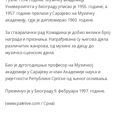
Marcelo debiliiii
Универзитета у Београду уписао је 1955. године, а
1957. године прелази у Сарајево на Музичку
Анонимно2022778
8/4/2026
9:55
академију, гд‌је је дипломирао 1960. године.
mamu vam **bem papansku!!!!
За стваралачки рад Комадина је добио велики број
Анонимно2553747
јуче
5:42
награда и признања. Награђивана су његова д‌јела
Narode.nemogu
da vjerujem dokle smo doš
li.ako
различитих жанрова, од музике за д‌јецу до
neznate danas slavimo svjetski dan semafora.
музичко-сценских д‌јела.
Анонимно2798926
јуче
6:48
Био је дугогодишњи професор на Музичкој
Pohvala za Vodovod Pale što su smanjili isporuku vode
академији у Сарајеву и члан Академије наука и
sarajevu kako bi količine vode bile dovoljne za građane
Pala. Vijest objavio klix
умјетности Републике Српске од њеног оснивања.
Анонимно2798926
јуче
6:49
Преминуо је у Београду 9. фебруара 1997. године.
Uvijek se mora na prvo mjesto staviti svoj građanin i
svoj grad
(www.palelive.com / Срна)
Анонимно2800787
јуче
7:03