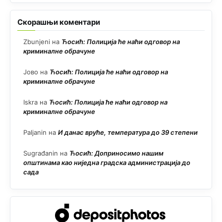
Скорашњи коментари
Zbunjeni
на
Ћосић: Полиција ће наћи одговор на
криминалне обрачуне
Јово
на
Ћосић: Полиција ће наћи одговор на
криминалне обрачуне
Iskra
на
Ћосић: Полиција ће наћи одговор на
криминалне обрачуне
Paljanin
на
И данас вруће, температура до 39 степени
Sugrađanin
на
Ћосић: Доприносимо нашим
општинама као ниједна градска администрација до
сада