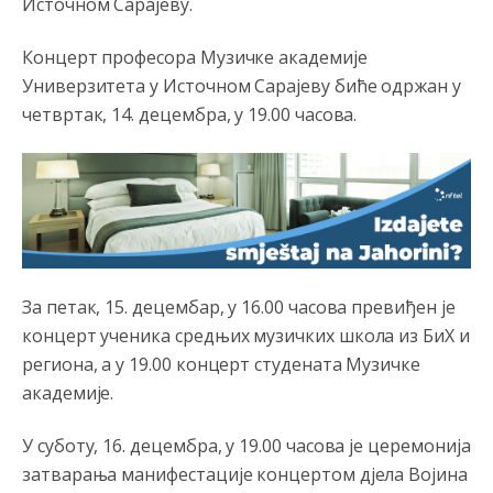
Источном Сарајеву.
Концерт професора Музичке академије
Универзитета у Источном Сарајеву биће одржан у
четвртак, 14. децембра, у 19.00 часова.
За петак, 15. децембар, у 16.00 часова превиђен је
концерт ученика средњих музичких школа из БиХ и
региона, а у 19.00 концерт студената Музичке
академије.
У суботу, 16. децембра, у 19.00 часова је церемонија
затварања манифестације концертом д‌јела Војина