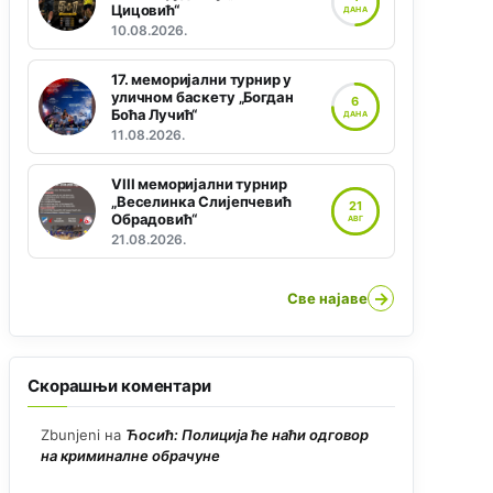
Цицовић“
ДАНА
10.08.2026.
17. меморијални турнир у
уличном баскету „Богдан
6
Боћа Лучић“
ДАНА
11.08.2026.
VIII меморијални турнир
„Веселинка Слијепчевић
21
Обрадовић“
АВГ
21.08.2026.
→
Све најаве
Скорашњи коментари
Zbunjeni
на
Ћосић: Полиција ће наћи одговор
на криминалне обрачуне