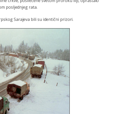
lavne crkve, posvećene svetom proroku Iliji, opraštalo
kom posljednjeg rata.
pskog Sarajeva bili su identični prizori.