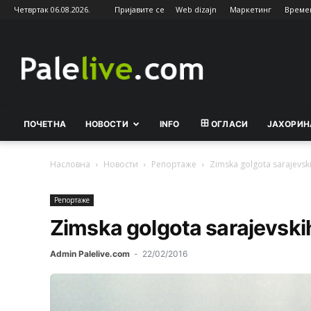
Четвртак 06.08.2026.
Пријавите се
Web dizajn
Маркетинг
Време
Palelive.com
ПОЧЕТНА
НОВОСТИ
INFO
ОГЛАСИ
ЈАХОРИН
Насловна
Новости
Рeпортажe
Zimska golgota sarajevsk
Рeпортажe
Zimska golgota sarajevski
Admin Palelive.com
-
22/02/2016