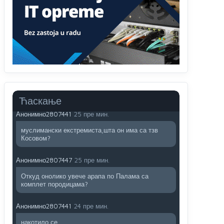
Анонимно2806721
7:23
Promjeni dilera
Анонимно2807323
55 пре мин.
Vise je Republika SRPSKA drzava nego Kosovo.
Sa Kosova se Srbi mogu i lijecit i skolovat i glasat
u Srbij. A niko sa 23 posto federacije to ne moze
u Republici Srpskoj. Zato zivjela REPUBLIKA
SRPSKA
Ћаскање
Анонимно2807441
25 пре мин.
муслимански екстремиста,шта он има са тзв
Косовом?
Анонимно2807447
25 пре мин.
Откуд онолико увече арапа по Палама са
комплет породицама?
Анонимно2807441
25 пре мин.
накотило се