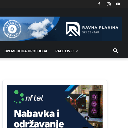
Анонимно2806721
6:37
Možete sebi umisliti da je i Kosovo dio Srbije al
nije...probajte ući bez
pasosa.Tako
i
rs.Umisli
li
ste da ste nebeski narod
Анонимно2806773
6:56
АМЕРИКАНЦИ ДО КРАЈА ГОДИНЕ ОДЛАЗЕ СА
КОСОВА
ВРEМEНСКА ПРОГНОЗА
PALE LIVE!
Анонимно2806773
6:59
Затвара се и база Бондстил, у којој је лета 1999.
године било чак 7.000 војника.
Анонимно2806773
7:01
Косово више није у моди, Амери се селе у Иран.
Анонимно2806773
7:05
Војска Србије се враћа на Косово и Метохију.