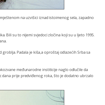
smještenom na uzvišici iznad istoimenog sela, zapadno
Bili su to nijemi svjedoci zločina koji su u ljeto 1995.
ana.
ad groblja. Padala je kiša,a oproštaj odlazećih Srba sa
akozvane međunarodne institicije naglo odlučile da
 dana prije predviđenog roka, što je dodatno ubrzalo