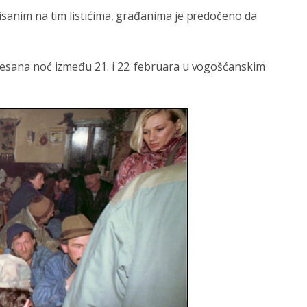
pisanim na tim listićima, građanima je predočeno da
 besana noć između 21. i 22. februara u vogošćanskim