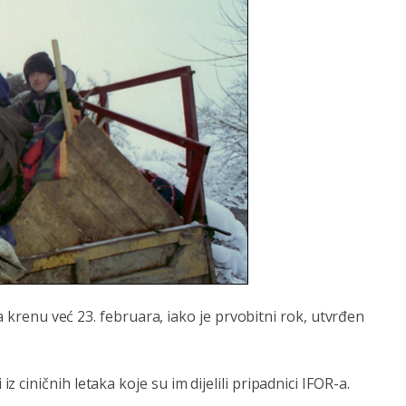
da krenu već 23. februara, iako je prvobitni rok, utvrđen
ciničnih letaka koje su im dijelili pripadnici IFOR-a.