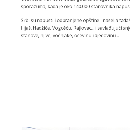
sporazuma, kada je oko 140.000 stanovnika napust
Srbi su napustili odbranjene opštine i naselja tada
Ilijaš, Hadžiće, Vogošću, Rajlovac… i savlađujući s
stanove, njive, voćnjake, očevinu i djedovinu…