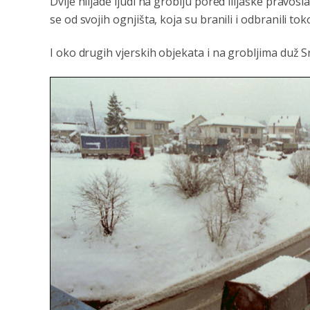
Dvije hiljade ljudi na groblju pored ilijaške pravos
se od svojih ognjišta, koja su branili i odbranili to
I oko drugih vjerskih objekata i na grobljima duž Sr