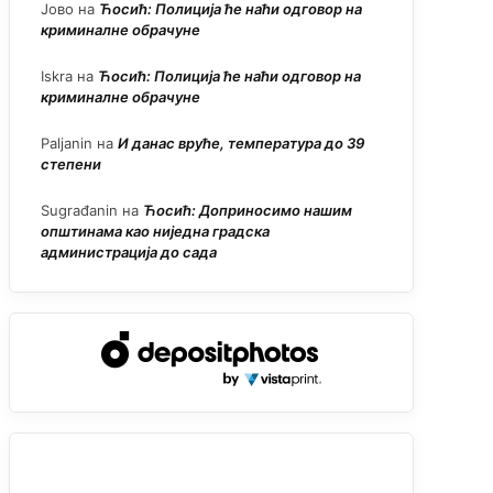
Јово
на
Ћосић: Полиција ће наћи одговор на
криминалне обрачуне
Iskra
на
Ћосић: Полиција ће наћи одговор на
криминалне обрачуне
Paljanin
на
И данас вруће, температура до 39
степени
Sugrađanin
на
Ћосић: Доприносимо нашим
општинама као ниједна градска
администрација до сада