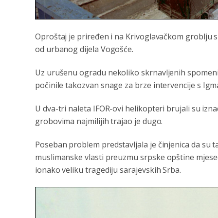
Oproštaj je priređen i na Krivoglavačkom groblju 
od urbanog dijela Vogošće.
Uz urušenu ogradu nekoliko skrnavljenih spomenika. 
počinile takozvan snage za brze intervencije s Igm
U dva-tri naleta IFOR-ovi helikopteri brujali su izn
grobovima najmilijih trajao je dugo.
Poseban problem predstavljala je činjenica da su t
muslimanske vlasti preuzmu srpske opštine mjesec
ionako veliku tragediju sarajevskih Srba.