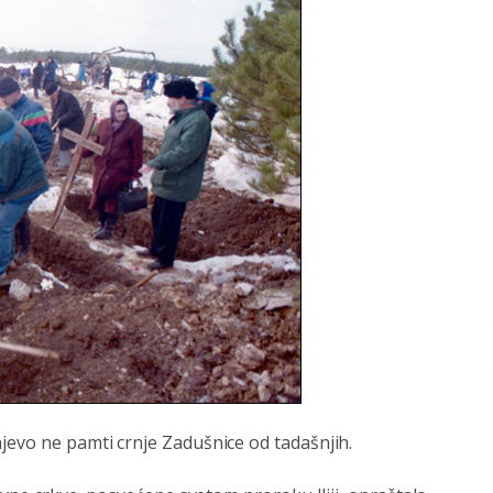
jevo ne pamti crnje Zadušnice od tadašnjih.