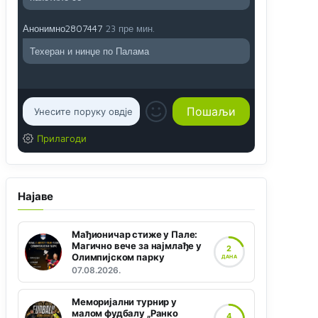
Анонимно2807447
23 пре мин.
Техеран и нинџе по Палама
Прилагоди
Најаве
Мађионичар стиже у Пале:
Магично вече за најмлађе у
2
Олимпијском парку
ДАНА
07.08.2026.
Меморијални турнир у
малом фудбалу „Ранко
4