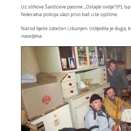
Uz stihove Šantićeve pjesme „Ostajte ovdje“(!?), is
federalna policija ulazi prvo baš u te opštine.
Narod bješe zatečen i zbunjen. Uslijedila je duga,
naseljima.