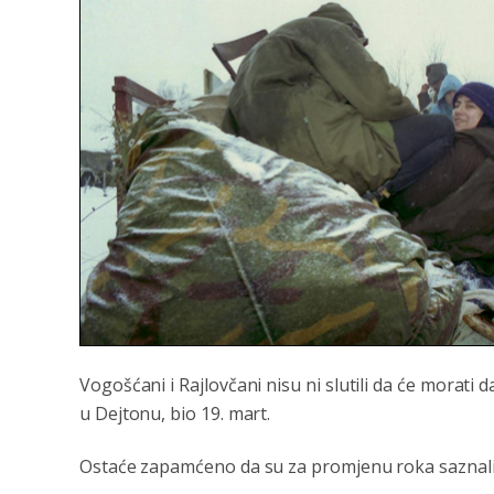
Vogošćani i Rajlovčani nisu ni slutili da će morati 
u Dejtonu, bio 19. mart.
Ostaće zapamćeno da su za promjenu roka saznali iz 