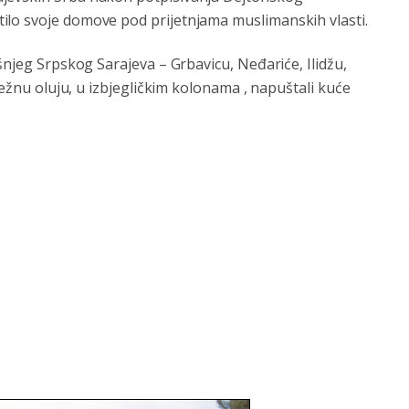
ilo svoje domove pod prijetnjama muslimanskih vlasti.
šnjeg Srpskog Sarajeva – Grbavicu, Neđariće, Ilidžu,
nježnu oluju, u izbjegličkim kolonama , napuštali kuće