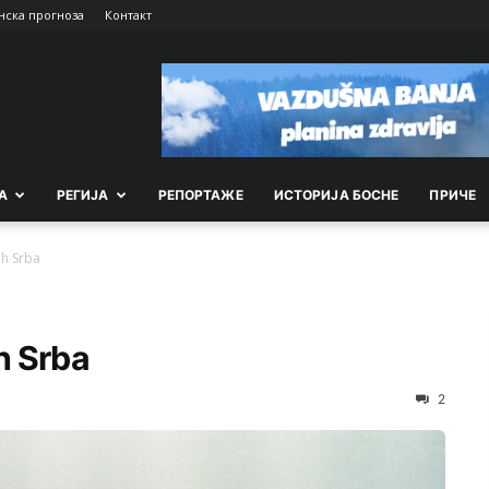
нска прогноза
Контакт
А
РEГИЈА
РEПОРТАЖE
ИСТОРИЈА БОСНЕ
ПРИЧЕ
ih Srba
h Srba
2