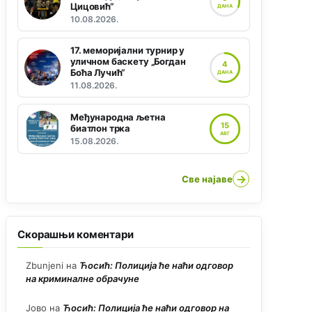
Цицовић“
ДАНА
10.08.2026.
17. меморијални турнир у
уличном баскету „Богдан
4
Боћа Лучић“
ДАНА
11.08.2026.
Међународна љетна
15
биатлон трка
АВГ
15.08.2026.
→
Све најаве
Скорашњи коментари
Zbunjeni
на
Ћосић: Полиција ће наћи одговор
на криминалне обрачуне
Јово
на
Ћосић: Полиција ће наћи одговор на