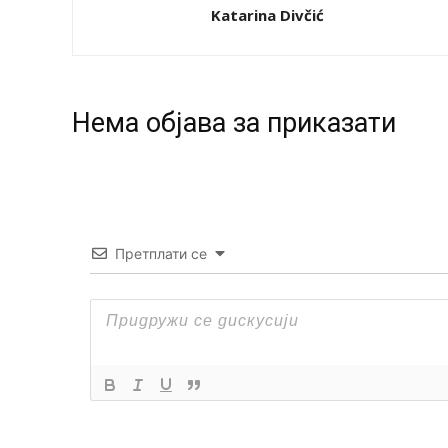
Katarina Divčić
Нeма објава за приказати
Претплати се