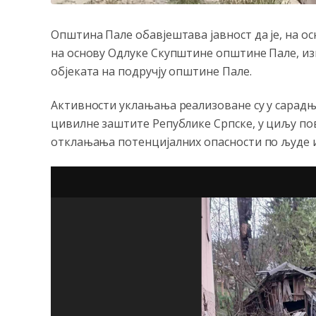
Општина Пале обавјештава јавност да је, на ос
на основу Одлуке Скупштине општине Пале, 
објеката на подручју општине Пале.
Активности уклањања реализоване су у сарадњ
цивилне заштите Републике Српске, у циљу по
отклањања потенцијалних опасности по људе 