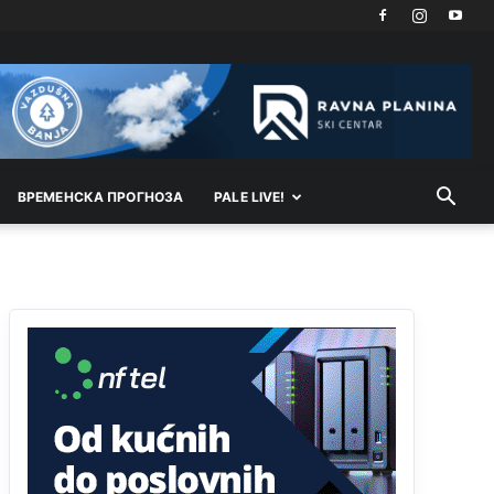
Akò se prevede...manji umro nego sto se rodio.
Анонимно2806721
јуче
2:27
Kuniocu ide q u guz...
Анонимно2808843
јуче
6:20
reconquista
ВРEМEНСКА ПРОГНОЗА
PALE LIVE!
Анонимно2810587
11:11
Evo dasak vijetra s Romanije,neko iz publike
povika,ma pusti ih ciganija...pocetkom ovog
vjeka,neko rece za Radovana i Ratka kaki su oni
srbi...i poce dalje da besjedi znam ja dobro sta je
bilo u Ag-ci...
Анонимно2810587
11:13
Proguglajte
Анонимно2810587
11:21