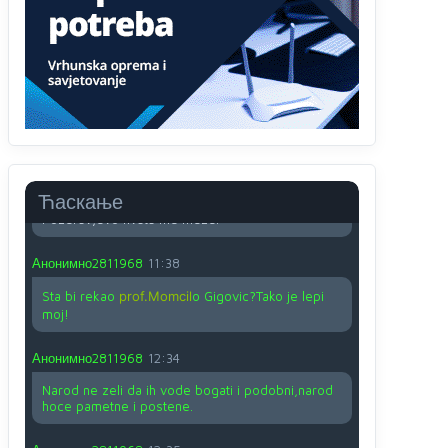
O kako su cudni lvi ljudi,uzeli bi sve da mogu...a
ja srce svima fajem,radujem se tudjoj sreci.I ko
ima i ko nema na iso ce mjesto leci!
Анонимно2810587
11:24
Nije u svijetu problem,nahraniti siromasnd,kako
nahraniti bogate!?
Анонимно2810587
11:26
Ћаскање
Pozdrav,evo hvata me meze.
Анонимно2811968
11:38
Sta bi rekao
prof.Momcil
o Gigovic?Tako je lepi
moj!
Анонимно2811968
12:34
Narod ne zeli da ih vode bogati i podobni,narod
hoce pametne i postene.