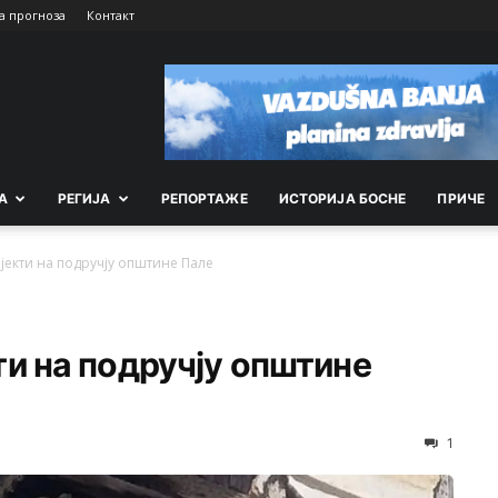
а прогноза
Контакт
А
РEГИЈА
РEПОРТАЖE
ИСТОРИЈА БОСНЕ
ПРИЧЕ
екти на подручју општине Пале
и на подручју општине
1