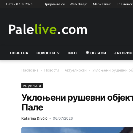
Петак 07.08.2026.
Пријавите се
Web dizajn
Маркетинг
Временск
Palelive.com
ПОЧЕТНА
НОВОСТИ
INFO
ОГЛАСИ
ЈАХОРИН
Насловна
Новости
Актуeлности
Уклоњени рушевни обј
Актуeлности
Уклоњени рушевни објект
Пале
Katarina Divčić
-
06/07/2026