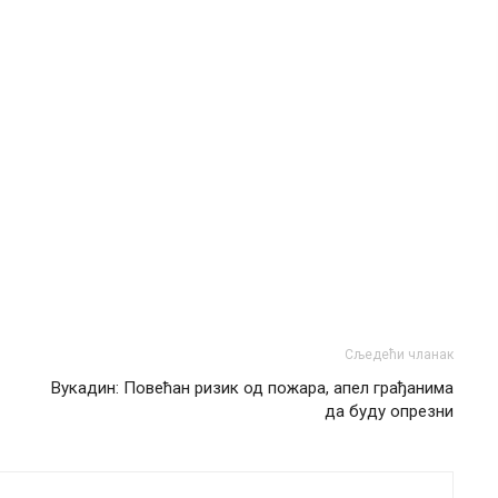
Сљедећи чланак
Вукадин: Повећан ризик од пожара, апел грађанима
да буду опрезни