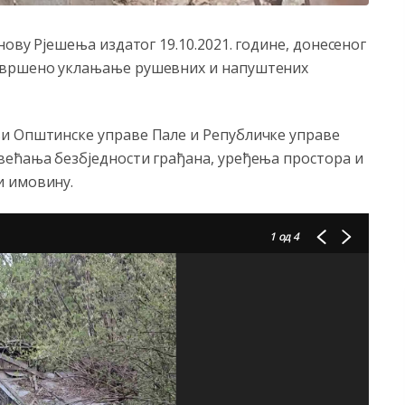
нову Рјешења издатог 19.10.2021. године, донесеног
извршено уклањање рушевних и напуштених
и Општинске управе Пале и Републичке управе
већања безбједности грађана, уређења простора и
и имовину.
1
од 4