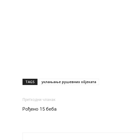
TAGS
уклањање рушевних објеката
Претходни чланак
Рођено 15 беба