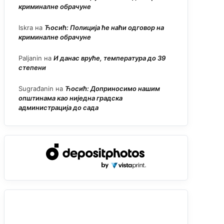
криминалне обрачуне
Iskra
на
Ћосић: Полиција ће наћи одговор на
криминалне обрачуне
Paljanin
на
И данас вруће, температура до 39
степени
Sugrađanin
на
Ћосић: Доприносимо нашим
општинама као ниједна градска
администрација до сада