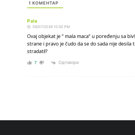
1
КОМЕНТАР
Pale
06/07/2026 10:50 PM
Ovaj objekat je “ mala maca“ u poređenju sa bi
strane i pravo je čudo da se do sada nije desila
stradati!?
Одговори
7