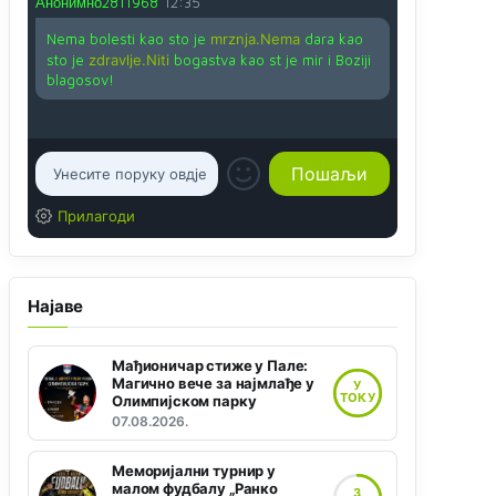
Анонимно2811968
12:35
Nema bolesti kao sto je
mrznja.Nema
dara kao
sto je
zdravlje.Niti
bogastva kao st je mir i Boziji
blagosov!
Прилагоди
Најаве
Мађионичар стиже у Пале:
Магично вече за најмлађе у
У
ТОКУ
Олимпијском парку
07.08.2026.
Меморијални турнир у
малом фудбалу „Ранко
3