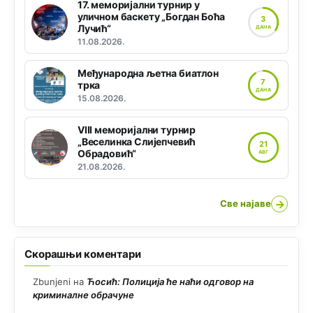
17. меморијални турнир у
уличном баскету „Богдан Боћа
3
Лучић“
ДАНА
11.08.2026.
Међународна љетна биатлон
7
трка
ДАНА
15.08.2026.
VIII меморијални турнир
„Веселинка Слијепчевић
21
Обрадовић“
АВГ
21.08.2026.
→
Све најаве
Скорашњи коментари
Zbunjeni
на
Ћосић: Полиција ће наћи одговор на
криминалне обрачуне