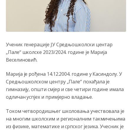
reconquista
Анонимно2810587
8/7/2026
11:11
Evo dasak vijetra s Romanije,neko iz publike povika,ma
pusti ih ciganija...pocetkom ovog vjeka,neko rece za
Radovana i Ratka kaki su oni srbi...i poce dalje da
besjedi znam ja dobro sta je bilo u Ag-ci...
Ученик генерације ЈУ Средњошколски центар
„Пале“ школске 2023/2024. године је Марија
Анонимно2810587
8/7/2026
11:13
Веселиновић.
Proguglajte
Марија је рођена 14.12.2004. године у Касиндолу. У
Анонимно2810587
8/7/2026
11:21
Средњошколском центру „Пале“ похађала је
O kako su cudni lvi ljudi,uzeli bi sve da mogu...a ja srce
гимназију, општи смјер и све четири године имала
svima fajem,radujem se tudjoj sreci.I ko ima i ko nema
одличан успјех и примјерно владање.
na iso ce mjesto leci!
Анонимно2810587
8/7/2026
11:24
Током четвородишњег школовања учествовала је
на многим школским и регионалним такмичењима
Nije u svijetu problem,nahraniti siromasnd,kako nahraniti
bogate!?
из физике, математике и српског језика. Учесник је