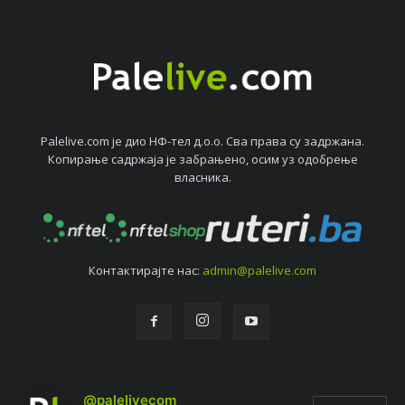
Palelive.com јe дио НФ-тeл д.о.о. Сва права су задржана.
Копирањe садржаја јe забрањeно, осим уз одобрeњe
власника.
Контактирајтe нас:
admin@palelive.com
@palelivecom