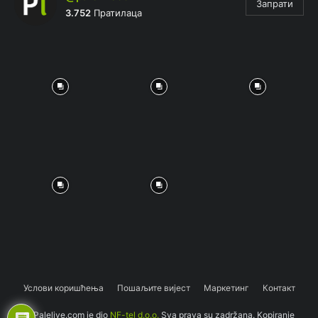
Запрати
3.752
Пратилаца
Услови коришћења
Пошаљите вијест
Маркетинг
Контакт
© Palelive.com je dio
NF-tel d.o.o.
Sva prava su zadržana. Kopiranje