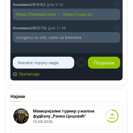
Анонимно2819162
јуче
9:32
https://famelack.com/
:::
https://nepu.io/
Анонимно2800732
јуче
11:46
crnogorci su srbi, samo sa brkovima
Прилагоди
Најаве
Меморијални турнир у малом
16
фудбалу „Ранко Цицовић“
САТИ
10.08.2026.