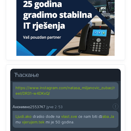
obojiti (popuniti) uvedeno je isključivo zbog tehničkih
zahtjeva optičkih skenera.
Анонимно2818605
јуче
11:45
Ovo pravilo jeste unijelo opravdan strah, posebno kada
su u pitanju starije osobe, osobe sa slabijim vidom ili
drhtavom rukom
Анонимно2819033
јуче
12:24
Yes,nekada je bila corava kutija za IZBORE a danas su
coravi biraci.
Ћаскање
Анонимно2819162
јуче
12:35
https://www.instagram.com/natasa_miljanovic_zubac/r
eel/DR31-w4DKxQ/
Анонимно2553747
јуче
2:53
Ljudi.ako
draško dođe na
vlast.sve
će nam biti đž
aba.Ja
mu
vjerujem.tek
mi je 50 godina.