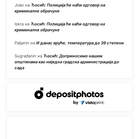
Јово
на
Ћосић: Полиција ће наћи одговор на
криминалне обрачуне
Iskra
на
Ћосић: Полиција ће наћи одговор на
криминалне обрачуне
Paljanin
на
И данас вруће, температура до 39 степени
Sugrađanin
на
Ћосић: Доприносимо нашим
општинама као ниједна градска администрација до
сада