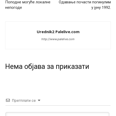
Поподне могуће локалне
Одавање почасти погинулим
U SAD poslje zatvaranja biracki mesta,za 5 minuta znaju
непогоде
у јуну 1992.
ko je pobjedio... u Japanu za 2 minuta,kod nas mjesec
dana pre izbora zna se ko ce pobediti!!
Анонимно2553747
јуче
9:55
Urednik2 Palelive.com
Jel moguće da toliko zaostaju za nama..
http://www.palelive.com
Анонимно2818605
јуче
11:15
Prema posljednjem zvaničnom popisu stanovništva, u
Bosni i Hercegovini ima 89.794 nepismenih osoba, što
čini 2,82% ukupnog stanovništva starijeg od 10 godina
Нeма објава за приказати
Анонимно2818605
јуче
11:17
Sa ovim procentom, Bosna i Hercegovina ima najvišu
stopu nepismenosti u regionu.
Анонимно2818605
јуче
11:21
Претплати се
Najveći rizik sa nepismenim stanovništvom je "kupovina
glasova" i manipulacija kroz fiktivne pomoćnike (koji
zapravo glasaju po nalogu političkih partija, a ne po želji