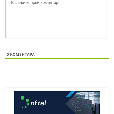
birača).
Анонимно2818605
јуче
11:28
Prema zvaničnim podacima Agencije za statistiku BiH, u
Bosni i Hercegovini je 1.229.972 građana informatički
nepismeno, što čini 38,7% ukupnog stanovništva starijeg
od 10 godina
Анонимно2818605
јуче
11:30
Prema podacima o informaciono-komunikacionim
0
КОМЕНТАРА
tehnologijama, čak 33,4% domaćinstava u BiH uopšte
nema pristup računaru bilo koje vrste (desktop, laptop ili
tablet
Анонимно2818605
јуче
11:34
Najveći dio populacije starije od 65 godina uopšte ne
koristi internet, niti ima pristup računarima
Анонимно2818605
јуче
11:45
Uvođenje pravila da se umjesto dosadašnjeg znaka "X"
(krstića) kružić ispred kandidata mora u potpunosti