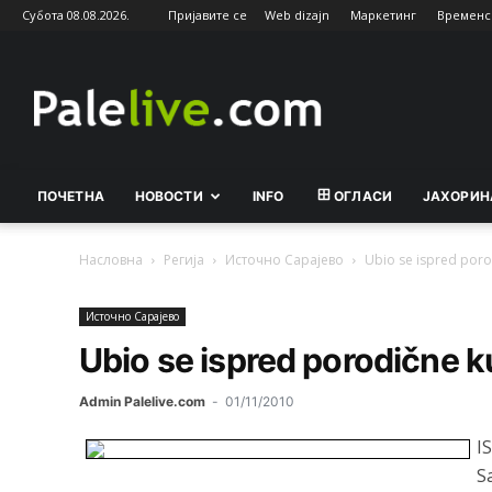
Субота 08.08.2026.
Пријавите се
Web dizajn
Маркетинг
Временс
Palelive.com
ПОЧЕТНА
НОВОСТИ
INFO
ОГЛАСИ
ЈАХОРИН
Насловна
Регија
Источно Сарајево
Ubio se ispred poro
Источно Сарајево
Ubio se ispred porodične 
Admin Palelive.com
-
01/11/2010
I
S