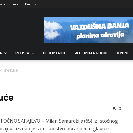
ка прогноза
Контакт
А
РEГИЈА
РEПОРТАЖE
ИСТОРИЈА БОСНЕ
ПРИЧЕ
dične kuće
kuće
0
STOČNO SARAJEVO – Milan Samardžija (65) iz Istočnog
arajeva izvršio je samoubistvo pucanjem u glavu iz