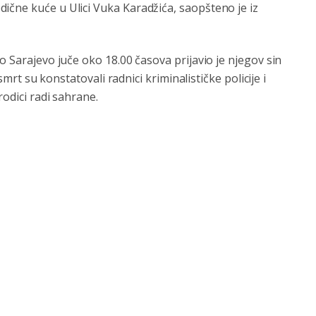
ične kuće u Ulici Vuka Karadžića, saopšteno je iz
o Sarajevo juče oko 18.00 časova prijavio je njegov sin
 smrt su konstatovali radnici kriminalističke policije i
rodici radi sahrane.