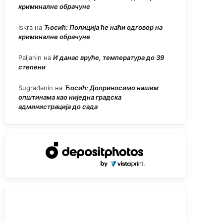
криминалне обрачуне
Iskra
на
Ћосић: Полиција ће наћи одговор на
криминалне обрачуне
Paljanin
на
И данас вруће, температура до 39
степени
Sugrađanin
на
Ћосић: Доприносимо нашим
општинама као ниједна градска
администрација до сада