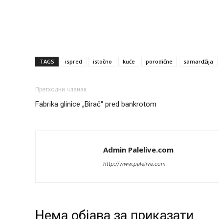
TAGS
ispred
istočno
kuće
porodične
samardžija
Претходни чланак
Fabrika glinice „Birač“ pred bankrotom
Admin Palelive.com
http://www.palelive.com
Нeма објава за приказати