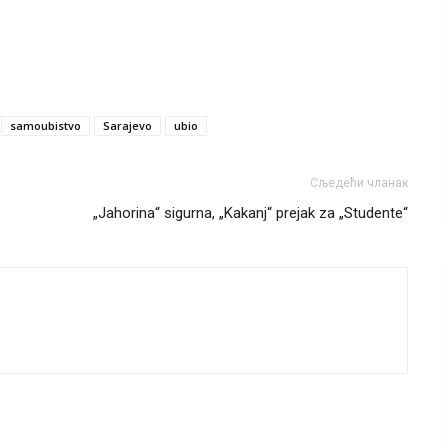
samoubistvo
Sarajevo
ubio
Сљедећи чланак
„Jahorina“ sigurna, „Kakanj“ prejak za „Studente“