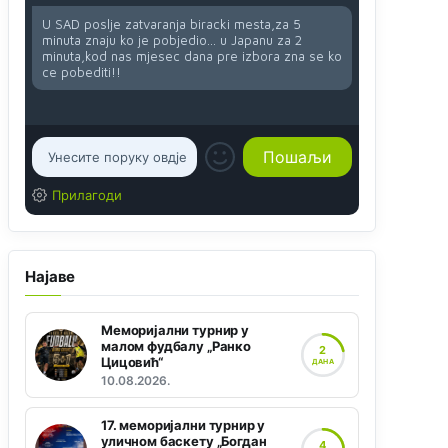
U SAD poslje zatvaranja biracki mesta,za 5
minuta znaju ko je pobjedio... u Japanu za 2
minuta,kod nas mjesec dana pre izbora zna se ko
ce pobediti!!
Прилагоди
Најаве
Меморијални турнир у
малом фудбалу „Ранко
2
Цицовић“
ДАНА
10.08.2026.
17. меморијални турнир у
уличном баскету „Богдан
4