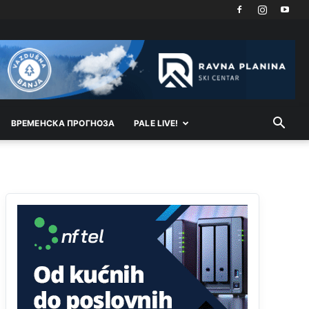
Анонимно2810587
јуче
11:11
Evo dasak vijetra s Romanije,neko iz publike
povika,ma pusti ih ciganija...pocetkom ovog
vjeka,neko rece za Radovana i Ratka kaki su oni
srbi...i poce dalje da besjedi znam ja dobro sta je
bilo u Ag-ci...
Анонимно2810587
јуче
11:13
ВРEМEНСКА ПРОГНОЗА
PALE LIVE!
Proguglajte
Анонимно2810587
јуче
11:21
O kako su cudni lvi ljudi,uzeli bi sve da mogu...a
ja srce svima fajem,radujem se tudjoj sreci.I ko
ima i ko nema na iso ce mjesto leci!
Анонимно2810587
јуче
11:24
Nije u svijetu problem,nahraniti siromasnd,kako
nahraniti bogate!?
Анонимно2810587
јуче
11:26