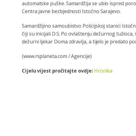
automatske puške. Samardžija se ubio ispred porod
Centra javne bezbjednosti Istočno Sarajevo.
Samardžijino samoubistvo Policijskoj stanici Istočn
čiji su inicijali D.S. Po ovlaštenju dežurnog tužioca,
dežurni ljekar Doma zdravlja, a tijelo je predato po
(www.rsplaneta.com / Agencije)
Cijelu vijest pročitajte ovdje:
Hronika