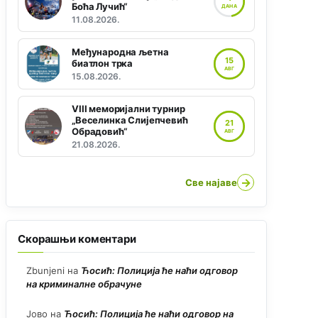
Боћа Лучић“
ДАНА
11.08.2026.
Међународна љетна
15
биатлон трка
АВГ
15.08.2026.
VIII меморијални турнир
„Веселинка Слијепчевић
21
Обрадовић“
АВГ
21.08.2026.
→
Све најаве
Скорашњи коментари
Zbunjeni
на
Ћосић: Полиција ће наћи одговор
на криминалне обрачуне
Јово
на
Ћосић: Полиција ће наћи одговор на