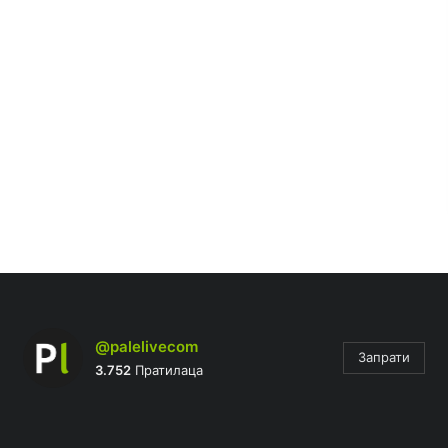
@palelivecom
Запрати
3.752
Пратилаца