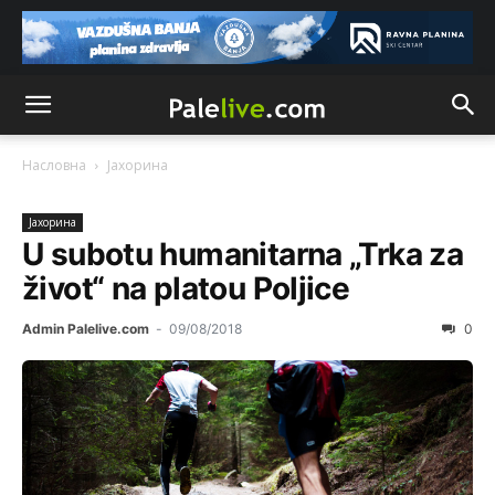
Насловна
Јахорина
Јахорина
U subotu humanitarna „Trka za
život“ na platou Poljice
Admin Palelive.com
-
09/08/2018
0