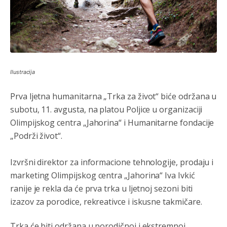
Ilustracija
Prva ljetna humanitarna „Trka za život“ biće održana u
subotu, 11. avgusta, na platou Poljice u organizaciji
Olimpijskog centra „Jahorina“ i Humanitarne fondacije
Анонимно2810587
8/7/2026
11:21
„Podrži život“.
O kako su cudni lvi ljudi,uzeli bi sve da mogu...a ja srce
svima fajem,radujem se tudjoj sreci.I ko ima i ko nema
na iso ce mjesto leci!
Izvršni direktor za informacione tehnologije, prodaju i
marketing Olimpijskog centra „Jahorina“ Iva Ivkić
Анонимно2810587
8/7/2026
11:24
ranije je rekla da će prva trka u ljetnoj sezoni biti
Nije u svijetu problem,nahraniti siromasnd,kako nahraniti
izazov za porodice, rekreativce i iskusne takmičare.
bogate!?
Анонимно2810587
8/7/2026
11:26
Trka će biti održana u porodičnoj i ekstremnoj