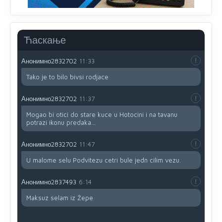
Анонимно2832702
11:30
Tada ste se vi muslimani,izjasnjavali kao srbi .Citao sam
kako se Asim Softic isjasnjavo kao srbi,Serif Catovic isto
Ћаскање
srbin koa i Vaso Petricevic...
Анонимно2832702
11:33
Tako je to bilo bivsi rodjace
Анонимно2832702
11:37
Mogao bi otici do stare kuce u Hotocini i na tavanu
potrazi ikonu predaka...
Анонимно2832702
11:47
U malome selu Podvitezu cetri bule jedn cilim vezu.
Анонимно2837493
6:14
Maksuz selam iz Žepe