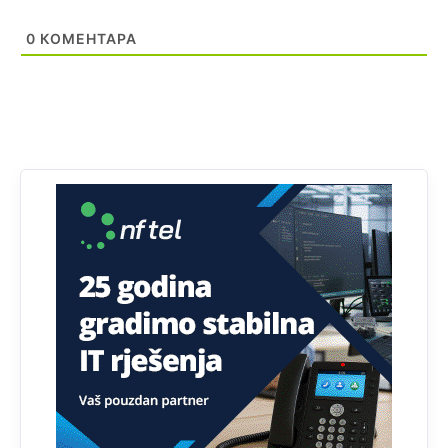
ima li bijeloputog "gosta" kod golijanina ili na jahorini???
0
КОМЕНТАРА
hahahaahaha sve michina i mikijeva familija
Анонимно2828081
јуче
7:31
https://t.me/s/studygroupbro
Анонимно2832702
9:27
Hoce li asvaltirati tunel ponovo...A ista firma je ko fol
radila tunel Kalovita brda...lose su uradili,kao da je
radjen prije 50 godina!?
Анонимно2832702
11:22
Nekada je bila kafana Tilava na Marindvoru,pjevala se
pjesma...Oj Tilavo nasred Marindvora jedina si srpska
gastiona.
Анонимно2833710
11:26
Znači i tada ste patili za velikosrpstvom