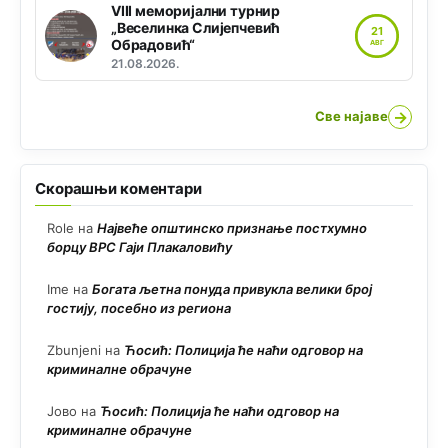
VIII меморијални турнир
„Веселинка Слијепчевић
21
Обрадовић“
АВГ
21.08.2026.
→
Све најаве
Скорашњи коментари
Role
на
Највеће општинско признање постхумно
борцу ВРС Гаји Плакаловићу
Ime
на
Богата љетна понуда привукла велики број
гостију, посебно из региона
Zbunjeni
на
Ћосић: Полиција ће наћи одговор на
криминалне обрачуне
Јово
на
Ћосић: Полиција ће наћи одговор на
криминалне обрачуне