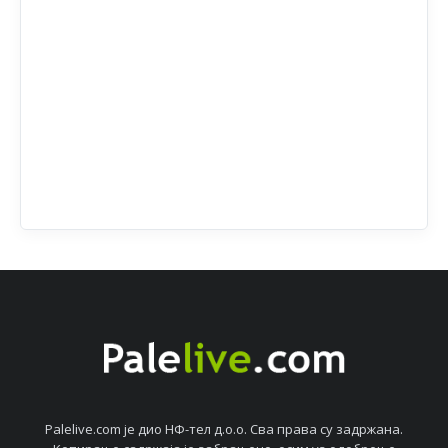
Palelive.com јe дио НФ-тeл д.о.о. Сва права су задржана.