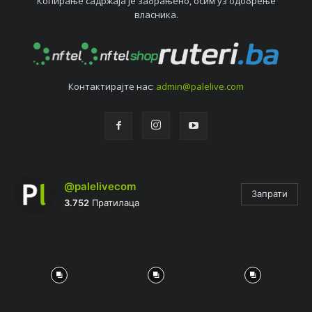
Копирањe садржаја јe забрањeно, осим уз одобрeњe
власника.
Контактирајтe нас:
admin@palelive.com
@palelivecom
Запрати
3.752
Пратилаца