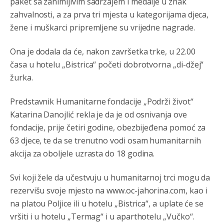
paket sa zanimljivim sadržajem i medalje u znak
zahvalnosti, a za prva tri mjesta u kategorijama djeca,
Jel moguće da toliko zaostaju za nama..
žene i muškarci pripremljene su vrijedne nagrade.
Анонимно2818605
8/8/2026
11:15
Ona je dodala da će, nakon završetka trke, u 22.00
Prema posljednjem zvaničnom popisu stanovništva, u
Bosni i Hercegovini ima 89.794 nepismenih osoba, što
časa u hotelu „Bistrica“ početi dobrotvorna „di-džej“
čini 2,82% ukupnog stanovništva starijeg od 10 godina
žurka.
Анонимно2818605
8/8/2026
11:17
Predstavnik Humanitarne fondacije „Podrži život“
Sa ovim procentom, Bosna i Hercegovina ima najvišu
Katarina Danojlić rekla je da je od osnivanja ove
stopu nepismenosti u regionu.
fondacije, prije četiri godine, obezbijeđena pomoć za
Анонимно2818605
8/8/2026
11:21
63 djece, te da se trenutno vodi osam humanitarnih
akcija za oboljele uzrasta do 18 godina.
Najveći rizik sa nepismenim stanovništvom je "kupovina
glasova" i manipulacija kroz fiktivne pomoćnike (koji
zapravo glasaju po nalogu političkih partija, a ne po želji
Svi koji žele da učestvuju u humanitarnoj trci mogu da
birača).
rezervišu svoje mjesto na www.oc-jahorina.com, kao i
Анонимно2818605
8/8/2026
11:28
na platou Poljice ili u hotelu „Bistrica“, a uplate će se
vršiti i u hotelu „Termag“ i u aparthotelu „Vučko“.
Prema zvaničnim podacima Agencije za statistiku BiH, u
Bosni i Hercegovini je 1.229.972 građana informatički