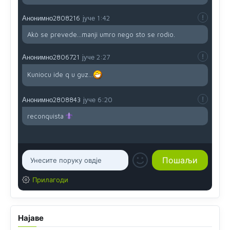
Анонимно2808216
јуче
1:42
Akò se prevede...manji umro nego sto se rodio.
Анонимно2806721
јуче
2:27
Kuniocu ide q u guz...
Анонимно2808843
јуче
6:20
reconquista
Прилагоди
Најаве