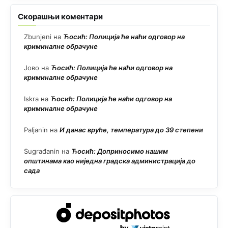
Скорашњи коментари
Zbunjeni
на
Ћосић: Полиција ће наћи одговор на
криминалне обрачуне
Јово
на
Ћосић: Полиција ће наћи одговор на
криминалне обрачуне
Iskra
на
Ћосић: Полиција ће наћи одговор на
криминалне обрачуне
Paljanin
на
И данас вруће, температура до 39 степени
Sugrađanin
на
Ћосић: Доприносимо нашим
општинама као ниједна градска администрација до
сада