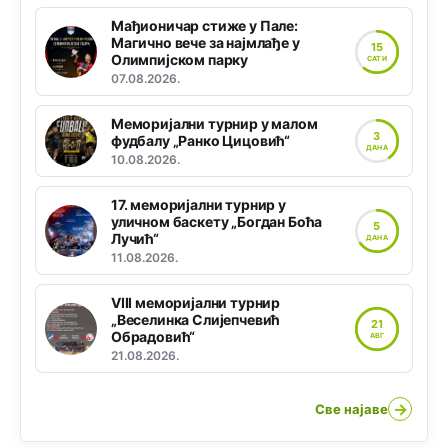
Мађионичар стиже у Пале:
Магично вече за најмлађе у
15
Олимпијском парку
САТИ
07.08.2026.
Меморијални турнир у малом
3
фудбалу „Ранко Цицовић“
ДАНА
10.08.2026.
17. меморијални турнир у
уличном баскету „Богдан Боћа
5
Лучић“
ДАНА
11.08.2026.
VIII меморијални турнир
„Веселинка Слијепчевић
21
Обрадовић“
АВГ
21.08.2026.
→
Све најаве