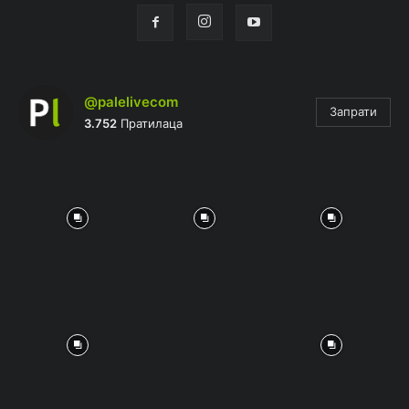
@palelivecom
Запрати
3.752
Пратилаца