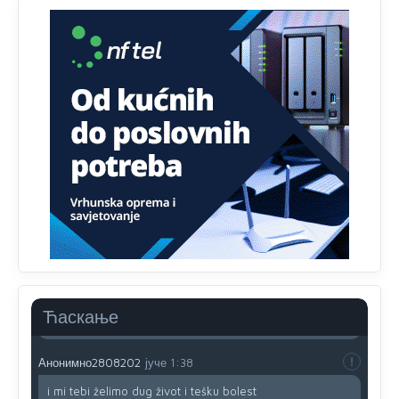
Анонимно2807895
јуче
12:18
Drzi pod kontrolom tri stvari jezik,karakter i
ponasanje...Uzivotu brani tri stvari:cast,prijatelja i
slabije.Iz
zivota iskljuci tri stvari uvredu,neznanje i
zavist.Sve
dok si ziv gaji tri stvari dobrotu,pamet i
prijateljstvo!!
Анонимно2806721
јуче
12:39
791 BiH nije priznala Kosovo kao nezavisnu državu jer
genocidna tvorevina pravi smetnju a recimo Srbija je
davno
priznala.Na
svakom proizvodu iz Srbije stoji -
uvoznik za Kosovo
Анонимно2806721
јуче
12:45
Sve i da se nekim čudom vojska Srbije "vrati" na
Kosovo-kome će se vratiti? Gdje je dobrodošla i koga
da brani? A imamo vojsku Kosova kojoj želimo svako
Ћаскање
dobro i da se što bolje opreme
Анонимно2808202
јуче
1:38
i mi tebi želimo dug život i tešku bolest