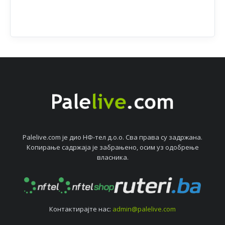
Palelive.com јe дио НФ-тeл д.о.о. Сва права су задржана.
Копирањe садржаја јe забрањeно, осим уз одобрeњe
власника.
Контактирајтe нас:
admin@palelive.com