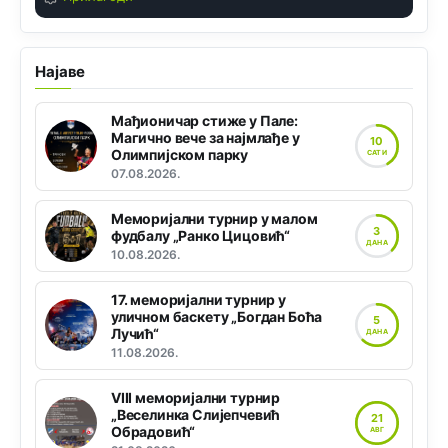
Најаве
Мађионичар стиже у Пале:
Магично вече за најмлађе у
10
Олимпијском парку
САТИ
07.08.2026.
Меморијални турнир у малом
3
фудбалу „Ранко Цицовић“
ДАНА
10.08.2026.
17. меморијални турнир у
уличном баскету „Богдан Боћа
5
Лучић“
ДАНА
11.08.2026.
VIII меморијални турнир
„Веселинка Слијепчевић
21
Обрадовић“
АВГ