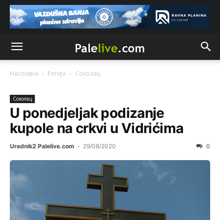
Насловна
Регија
Соколац
Соколац
U ponedjeljak podizanje
kupole na crkvi u Vidrićima
Urednik2 Palelive.com
-
29/08/2020
0