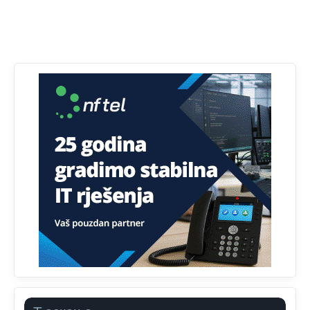
Анонимно2807895
јуче
12:18
Drzi pod kontrolom tri stvari jezik,karakter i
ponasanje...Uzivotu brani tri stvari:cast,prijatelja i
slabije.Iz
zivota iskljuci tri stvari uvredu,neznanje i
zavist.Sve
dok si ziv gaji tri stvari dobrotu,pamet i
prijateljstvo!!
Анонимно2806721
јуче
12:39
791 BiH nije priznala Kosovo kao nezavisnu državu jer
genocidna tvorevina pravi smetnju a recimo Srbija je
davno
priznala.Na
svakom proizvodu iz Srbije stoji -
uvoznik za Kosovo
Анонимно2806721
јуче
12:45
Sve i da se nekim čudom vojska Srbije "vrati" na
Kosovo-kome će se vratiti? Gdje je dobrodošla i koga
da brani? A imamo vojsku Kosova kojoj želimo svako
dobro i da se što bolje opreme
Анонимно2808202
јуче
1:38