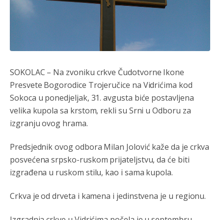
SOKOLAC – Na zvoniku crkve Čudotvorne Ikone
Presvete Bogorodice Trojeručice na Vidrićima kod
Sokoca u ponedjeljak, 31. avgusta biće postavljena
velika kupola sa krstom, rekli su Srni u Odboru za
izgranju ovog hrama.
Анонимно2802132
8/5/2026
2:14
Mnogi nesposobni ljudi su daleko dogurali. Ko je
Predsjednik ovog odbora Milan Jolović kaže da je crkva
nesposoban može raditi sve. Sposobni rade samo ono
što znaju.
posvećena srpsko-ruskom prijateljstvu, da će biti
izgrađena u ruskom stilu, kao i sama kupola.
Анонимно2022778
8/5/2026
3:59
....i onda su na tenkovima NATO pakta, na vlast došli
Crkva je od drveta i kamena i jedinstvena je u regionu.
jedna baba i jedan švercer dezerter ratni profiter i
ikonokradica .... ende
Izgradnja crkve u Vidrićima počela je u septembru