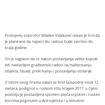
Анонимно2806552
јуче
5:39
nije mujo turcin, mujo ue bendasr
Анонимно2806721
јуче
6:37
Možete sebi umisliti da je i Kosovo dio Srbije al
nije...probajte ući bez
pasosa.Tako
i
rs.Umisli
li ste da
Protojerej-stavrofor Mladen Vidaković rekao je Srni da
ste nebeski narod
je planirano da najveći dio radova bude završen do
kraja godine.
Анонимно2806773
јуче
6:56
АМЕРИКАНЦИ ДО КРАЈА ГОДИНЕ ОДЛАЗЕ СА
On je naglasio da će nakon postavljanja velike kupole
КОСОВА
biti nastavljeni građevinski radovi na malterisanju
objekta, fasadi, prekrivanju i postavljanju stolarije.
Анонимно2806773
јуче
6:59
Затвара се и база Бондстил, у којој је лета 1999.
U blizini ovog hrama nalazi se Krst Gospodnji visok 12
године било чак 7.000 војника.
metara, podignut u ruskom stilu krajem 2017. u čijem
Анонимно2806773
јуче
7:01
postolju je postavljena spomen-ploča srpskim i ruskim
Косово више није у моди, Амери се селе у Иран.
borcima poginulim u dva svjetska i u minulom