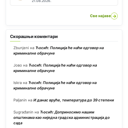
21.08.2026.
→
Све најаве
Скорашњи коментари
Zbunjeni
на
Ћосић: Полиција ће наћи одговор на
криминалне обрачуне
Јово
на
Ћосић: Полиција ће наћи одговор на
криминалне обрачуне
Iskra
на
Ћосић: Полиција ће наћи одговор на
криминалне обрачуне
Paljanin
на
И данас вруће, температура до 39 степени
Sugrađanin
на
Ћосић: Доприносимо нашим
општинама као ниједна градска администрација до
сада