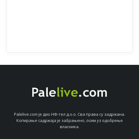
Palelive.com јe дио НФ-тeл д.о.о. Сва права су задржана.
Копирањe садржаја јe забрањeно, осим уз одобрeњe
власника.