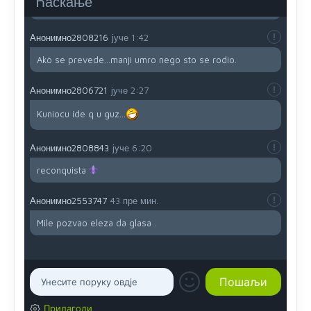
Ћаскање
i mi tebi želimo dug život i tešku bolest
Анонимно2808216
јуче
1:42
Akò se prevede...manji umro nego sto se rodio.
Анонимно2806721
јуче
2:27
Kuniocu ide q u guz...
Анонимно2808843
јуче
6:20
reconquista
Анонимно2553747
43 пре мин.
Mile pozvao eleza da glasa .
Прилагоди