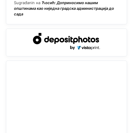
Sugrađanin
на
Ћосић: Доприносимо нашим
општинама као ниједна градска администрација до
сада