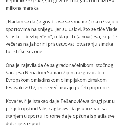
Republike Srpske, što govore i ulaganja od blizu 50
miliona maraka.
„Nadam se da će gosti i ove sezone moći da uživaju u
sportovima na snijegu, jer su uslovi, što se tiče Vlade
Srpske, obezbijeđeni“, rekla je Tešanovićeva, koja će
večeras na Jahorini prisustvovati otvaranju zimske
turističke sezone.
Ona je najavila da će sa gradonačelnikom Istočnog
Sarajeva Nenadom Samardžijom razgovarati o
Анонимно2800787
јуче
7:03
Evropskom omladinskom olimpijskom zimskom
festivalu 2017, jer se već moraju početi pripreme.
isporuka vode za Sarajevo je smanjena zbog kvara na
cevovodu,majstori iz sarajevskog vodovoda dolaze da
saniraju glavnu cijev.
Kovačević je istakao da je Tešanovićeva drugi put u
posjeti opštini Pale, naglasivši da je upoznao sa
Анонимно2553747
јуче
7:41
stanjem u sportu i o tome da je opština isplatila sve
Šarović i dodik upotri***še svoje đžokere za izazivanje
dotacije za sport.
predizbornog
haosa.Opet
će istočno sarajevo biti
označena kao rak rana RS.