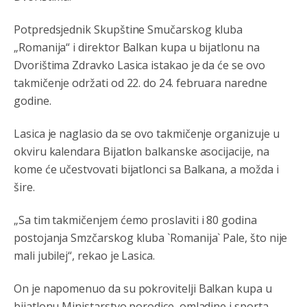
Kantona.Seljac
i koji žive u Palama (kakvi građani kad je
sve šljeglo) ionako slabo plaćaju vodu
Potpredsjednik Skupštine Smučarskog kluba
Анонимно2798926
јуче
11:17
„Romanija“ i direktor Balkan kupa u bijatlonu na
Dvorištima Zdravko Lasica istakao je da će se ovo
Neka ste Vi građanin da nas produhovite!
takmičenje održati od 22. do 24. februara naredne
Анонимно2798926
јуче
11:20
godine.
Najbolje da se preselite u Kanton a
Lasica je naglasio da se ovo takmičenje organizuje u
Анонимно2798926
јуче
11:21
okviru kalendara Bijatlon balkanske asocijacije, na
kome će učestvovati bijatlonci sa Balkana, a možda i
Ako tamo već ne živite. Topla preporuka paljanskog
seljaka
šire.
Анонимно2801833
јуче
12:28
„Sa tim takmičenjem ćemo proslaviti i 80 godina
yбиће га Били као зеца
postojanja Smzčarskog kluba `Romanija` Pale, što nije
mali jubilej“, rekao je Lasica.
Анонимно2800426
јуче
2:05
Sto bogatiji-to skrtiji,sto tisi-to opasniji,sto pricivljiviji-to
On je napomenuo da su pokrovitelji Balkan kupa u
gluplji,sto ljepsi-to razmazaniji,sto emotivniji-to
bijatlonu Ministarstvo porodice, omladine i sporta