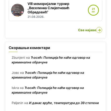
VIII меморијални турнир
„Веселинка Слијепчевић
21
Обрадовић“
АВГ
21.08.2026.
→
Све најаве
Скорашњи коментари
Zbunjeni
на
Ћосић: Полиција ће наћи одговор на
криминалне обрачуне
Јово
на
Ћосић: Полиција ће наћи одговор на
криминалне обрачуне
Iskra
на
Ћосић: Полиција ће наћи одговор на
криминалне обрачуне
Paljanin
на
И данас вруће, температура до 39 степени