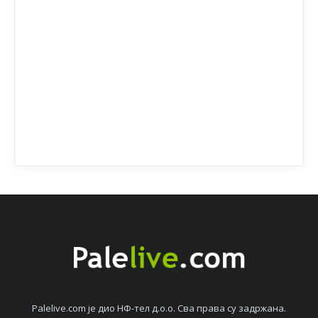
Palelive.com јe дио НФ-тeл д.о.о. Сва права су задржана.