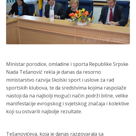
Ministar porodice, omladine i sporta Republike Srpske
Nada Tešanović rekla je danas da resorno
ministarstvo razvija školski sport i uslove za rad
sportskih klubova, te da sredstvima kojima raspolaže
nastoji da na najbolji mogući način podrži bitne, velike
manifestacije evropskog i svjetskog značaja i kolektive
koji su ostvarili najbolje rezultate.
Tešanovićeva, koja je danas razgovarala sa