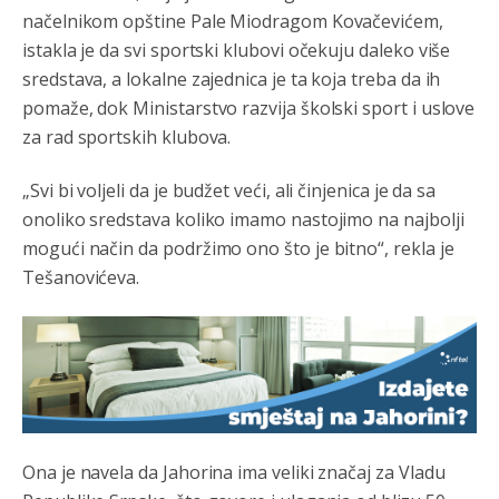
načelnikom opštine Pale Miodragom Kovačevićem,
istakla je da svi sportski klubovi očekuju daleko više
sredstava, a lokalne zajednica je ta koja treba da ih
pomaže, dok Ministarstvo razvija školski sport i uslove
za rad sportskih klubova.
„Svi bi voljeli da je budžet veći, ali činjenica je da sa
onoliko sredstava koliko imamo nastojimo na najbolji
mogući način da podržimo ono što je bitno“, rekla je
Tešanovićeva.
Ona je navela da Jahorina ima veliki značaj za Vladu