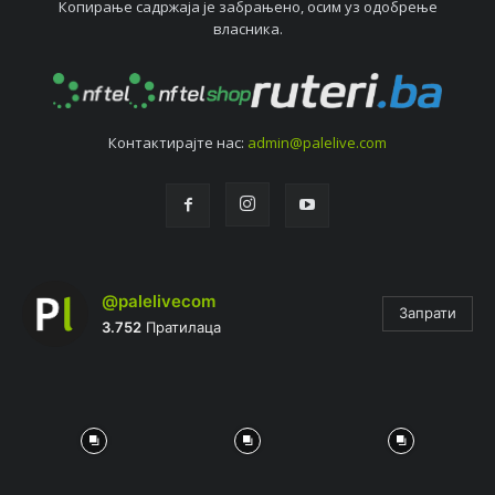
Копирањe садржаја јe забрањeно, осим уз одобрeњe
власника.
Контактирајтe нас:
admin@palelive.com
@palelivecom
Запрати
3.752
Пратилаца