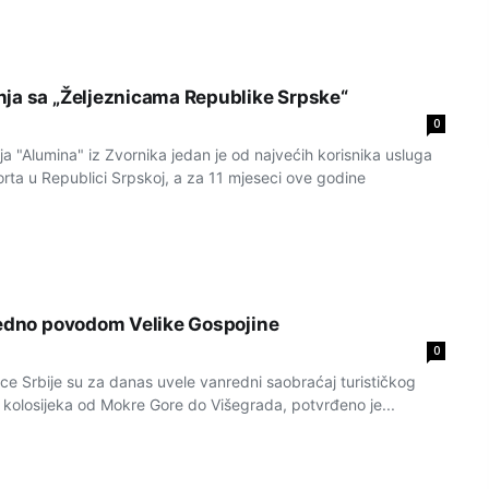
ja sa „Željeznicama Republike Srpske“
0
 "Alumina" iz Zvornika jedan je od najvećih korisnika usluga
rta u Republici Srpskoj, a za 11 mjeseci ove godine
redno povodom Velike Gospojine
0
ce Srbije su za danas uvele vanredni saobraćaj turističkog
olosijeka od Mokre Gore do Višegrada, potvrđeno je...