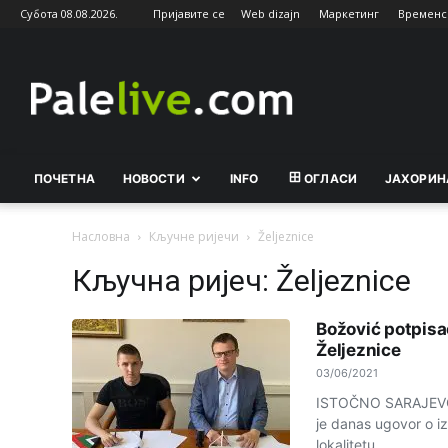
Субота 08.08.2026.
Пријавите се
Web dizajn
Маркетинг
Временс
Palelive.com
ПОЧЕТНА
НОВОСТИ
INFO
ОГЛАСИ
ЈАХОРИН
Насловна
Кључне ријечи
Željeznice
Кључна ријеч: Željeznice
Božović potpisa
Željeznice
03/06/2021
ISTOČNO SARAJEVO -
je danas ugovor o i
lokalitetu...