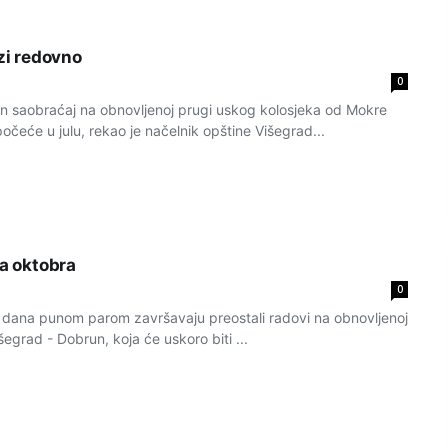
ozi redovno
0
 saobraćaj na obnovljenoj prugi uskog kolosjeka od Mokre
čeće u julu, rekao je načelnik opštine Višegrad...
ja oktobra
0
 dana punom parom završavaju preostali radovi na obnovljenoj
šegrad - Dobrun, koja će uskoro biti ...