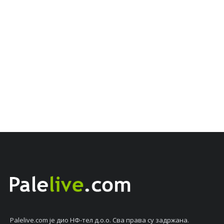
Palelive.com јe дио НФ-тeл д.о.о. Сва права су задржана.