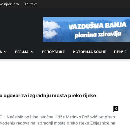
ка прогноза
Контакт
А
РEГИЈА
РEПОРТАЖE
ИСТОРИЈА БОСНЕ
ПРИЧЕ
o ugovor za izgradnju mosta preko rijeke
0
 Načelnik opštine Istočna Ilidža Marinko Božović potpisao
zvođenju radova na izgradnji mosta preko rijeke Željeznice na