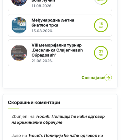
Боћа Лучић“
11.08.2026.
Међународна љетна
15
биатлон трка
АВГ
15.08.2026.
VIII меморијални турнир
„Веселинка Слијепчевић
21
Обрадовић“
АВГ
21.08.2026.
→
Све најаве
Скорашњи коментари
Zbunjeni
на
Ћосић: Полиција ће наћи одговор
на криминалне обрачуне
Јово
на
Ћосић: Полиција ће наћи одговор на