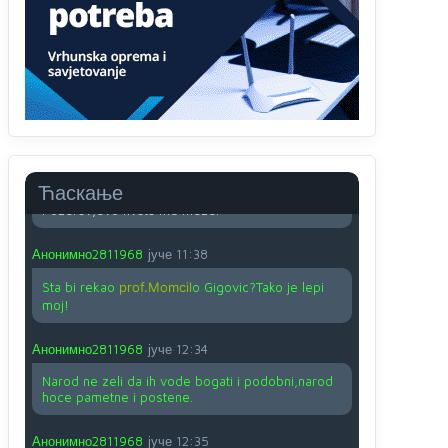
O kako su cudni lvi ljudi,uzeli bi sve da mogu...a
ja srce svima fajem,radujem se tudjoj sreci.I ko
ima i ko nema na iso ce mjesto leci!
Анонимно2810587
јуче
11:24
Nije u svijetu problem,nahraniti siromasnd,kako
nahraniti bogate!?
Анонимно2810587
јуче
11:26
Ћаскање
Pozdrav,evo hvata me meze.
Анонимно2811968
јуче
11:38
Sta bi rekao
prof.Momcil
o Gigovic?Tako je lepi
moj!
Анонимно2811968
јуче
12:34
Narod ne zeli da ih vode bogati i podobni,narod
hoce pametne i postene.
Анонимно2811968
јуче
12:35