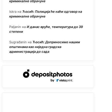
криминалне обрачуне
Iskra
на
Ћосић: Полиција ће наћи одговор на
криминалне обрачуне
Paljanin
на
И данас вруће, температура до 39
степени
Sugrađanin
на
Ћосић: Доприносимо нашим
општинама као ниједна градска
администрација до сада