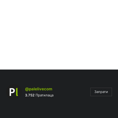
@palelivecom
Запрати
3.752
Пратилаца