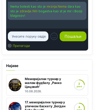
Nema bolesti kao sto je
mrznja.Nema
dara kao
sto je
zdravlje.Niti
bogastva kao st je mir i Boziji
blagosov!
Прилагоди
Најаве
Меморијални турнир у
малом фудбалу „Ранко
2
Цицовић“
ДАНА
10.08.2026.
17. меморијални турнир у
уличном баскету „Богдан
4
ДАНА