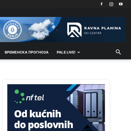
Akò se prevede...manji umro nego sto se rodio.
Анонимно2806721
8/6/2026
2:27
Kuniocu ide q u guz...
Анонимно2808843
8/6/2026
6:20
reconquista
ВРEМEНСКА ПРОГНОЗА
PALE LIVE!
Анонимно2810587
јуче
11:11
Evo dasak vijetra s Romanije,neko iz publike
povika,ma pusti ih ciganija...pocetkom ovog
vjeka,neko rece za Radovana i Ratka kaki su oni
srbi...i poce dalje da besjedi znam ja dobro sta je
bilo u Ag-ci...
Анонимно2810587
јуче
11:13
Proguglajte
Анонимно2810587
јуче
11:21