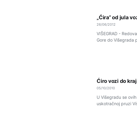
„Ćira“ od jula v
26/06/2012
VIŠEGRAD - Redovan
Gore do Višegrada po
Ćiro vozi do kra
05/10/2010
U Višegradu se ovih
uskotračnoj pruzi Vi