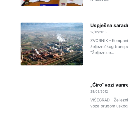
Uspješna saradn
17/12/2013
ZVORNIK - Kompanija
željezničkog transpo
"Željeznice...
„Ćiro“ vozi van
28/08/2012
VIŠEGRAD - Željezni
voza prugom uskog k