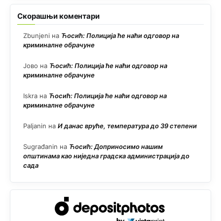
Скорашњи коментари
Zbunjeni
на
Ћосић: Полиција ће наћи одговор на
криминалне обрачуне
Јово
на
Ћосић: Полиција ће наћи одговор на
криминалне обрачуне
Iskra
на
Ћосић: Полиција ће наћи одговор на
криминалне обрачуне
Paljanin
на
И данас вруће, температура до 39 степени
Sugrađanin
на
Ћосић: Доприносимо нашим
општинама као ниједна градска администрација до
сада