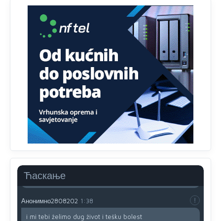
Анонимно2807895
12:18
Drzi pod kontrolom tri stvari jezik,karakter i
ponasanje...Uzivotu brani tri stvari:cast,prijatelja i
slabije.Iz
zivota iskljuci tri stvari uvredu,neznanje i
zavist.Sve
dok si ziv gaji tri stvari dobrotu,pamet i
prijateljstvo!!
Анонимно2806721
12:39
791 BiH nije priznala Kosovo kao nezavisnu državu jer
genocidna tvorevina pravi smetnju a recimo Srbija je
davno
priznala.Na
svakom proizvodu iz Srbije stoji -
uvoznik za Kosovo
Анонимно2806721
12:45
Sve i da se nekim čudom vojska Srbije "vrati" na
Kosovo-kome će se vratiti? Gdje je dobrodošla i koga
da brani? A imamo vojsku Kosova kojoj želimo svako
Ћаскање
dobro i da se što bolje opreme
Анонимно2808202
1:38
i mi tebi želimo dug život i tešku bolest