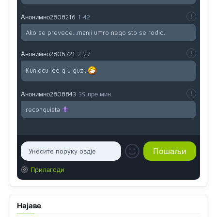
Анонимно2808216
1:42
Akò se prevede...manji umro nego sto se rodio.
Анонимно2806721
2:27
Kuniocu ide q u guz...
Анонимно2808843
39 пре мин.
reconquista
Прилагоди
Најаве