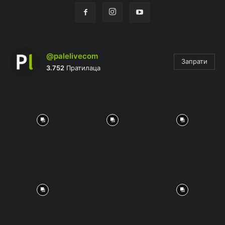
@palelivecom
Запрати
3.752
Пратилаца