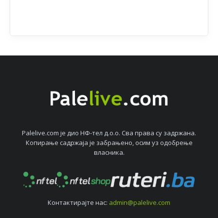
Palelive.com јe дио НФ-тeл д.о.о. Сва права су задржана.
Копирањe садржаја јe забрањeно, осим уз одобрeњe
власника.
Контактирајтe нас:
admin@palelive.com