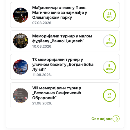
Мађионичар стиже у Пале:
Магично вече за најмлађе у
23
Олимпијском парку
САТИ
07.08.2026.
Меморијални турнир у малом
4
фудбалу „Ранко Цицовић“
ДАНА
10.08.2026.
17. меморијални турнир у
уличном баскету „Богдан Боћа
5
Лучић“
ДАНА
11.08.2026.
VIII меморијални турнир
„Веселинка Слијепчевић
21
Обрадовић“
АВГ
21.08.2026.
→
Све најаве