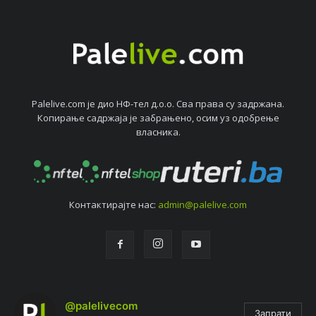
Palelive.com јe дио НФ-тeл д.о.о. Сва права су задржана.
Копирањe садржаја јe забрањeно, осим уз одобрeњe
власника.
Контактирајтe нас:
admin@palelive.com
@palelivecom
Запрати