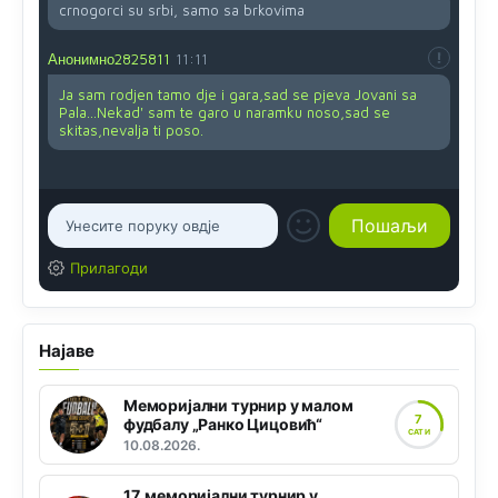
crnogorci su srbi, samo sa brkovima
Анонимно2825811
11:11
Ja sam rodjen tamo dje i gara,sad se pjeva Jovani sa
Pala...Nekad' sam te garo u naramku noso,sad se
skitas,nevalja ti poso.
Прилагоди
Најаве
Меморијални турнир у малом
7
фудбалу „Ранко Цицовић“
САТИ
10.08.2026.
17. меморијални турнир у