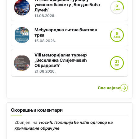
уличном баскету „Богдан Боћа
3
Лучић“
ДАНА
11.08.2026.
Међународна љетна биатлон
6
трка
ДАНА
15.08.2026.
VIII меморијални турнир
„Веселинка Слијепчевић
21
Обрадовић“
АВГ
21.08.2026.
→
Све најаве
Скорашњи коментари
Zbunjeni
на
Ћосић: Полиција ће наћи одговор на
криминалне обрачуне