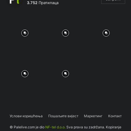
3.752
Пратилаца
Услови коришћења
Пошаљите вијест
Маркетинг
Контакт
© Palelive.com je dio
NF-tel d.o.o.
Sva prava su zadržana. Kopiranje