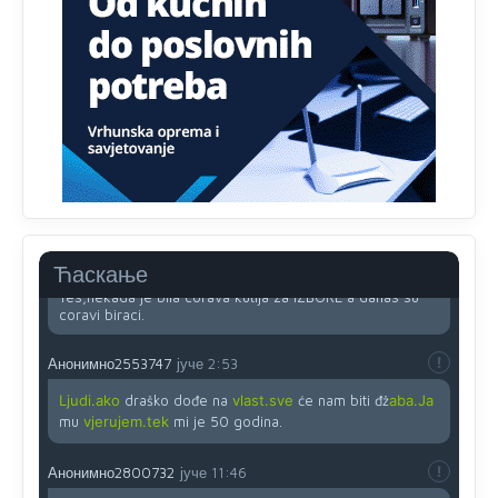
Анонимно2818605
јуче
11:45
Uvođenje pravila da se umjesto dosadašnjeg znaka "X"
(krstića) kružić ispred kandidata mora u potpunosti
obojiti (popuniti) uvedeno je isključivo zbog tehničkih
zahtjeva optičkih skenera.
Анонимно2818605
јуче
11:45
Ovo pravilo jeste unijelo opravdan strah, posebno kada
su u pitanju starije osobe, osobe sa slabijim vidom ili
drhtavom rukom
Анонимно2819033
јуче
12:24
Ћаскање
Yes,nekada je bila corava kutija za IZBORE a danas su
coravi biraci.
Анонимно2553747
јуче
2:53
Ljudi.ako
draško dođe na
vlast.sve
će nam biti đž
aba.Ja
mu
vjerujem.tek
mi je 50 godina.
Анонимно2800732
јуче
11:46