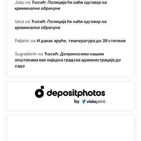
Јово
на
Ћосић: Полиција ће наћи одговор на
криминалне обрачуне
Iskra
на
Ћосић: Полиција ће наћи одговор на
криминалне обрачуне
Paljanin
на
И данас вруће, температура до 39 степени
Sugrađanin
на
Ћосић: Доприносимо нашим
општинама као ниједна градска администрација до
сада