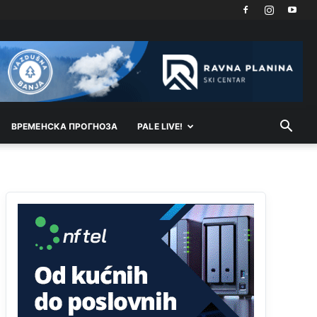
Akò se prevede...manji umro nego sto se rodio.
Анонимно2806721
8/6/2026
2:27
Kuniocu ide q u guz...
Анонимно2808843
8/6/2026
6:20
reconquista
ВРEМEНСКА ПРОГНОЗА
PALE LIVE!
Анонимно2810587
јуче
11:11
Evo dasak vijetra s Romanije,neko iz publike
povika,ma pusti ih ciganija...pocetkom ovog
vjeka,neko rece za Radovana i Ratka kaki su oni
srbi...i poce dalje da besjedi znam ja dobro sta je
bilo u Ag-ci...
Анонимно2810587
јуче
11:13
Proguglajte
Анонимно2810587
јуче
11:21