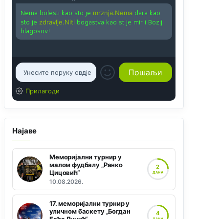
Nema bolesti kao sto je
mrznja.Nema
dara kao
sto je
zdravlje.Niti
bogastva kao st je mir i Boziji
blagosov!
Прилагоди
Најаве
Меморијални турнир у
малом фудбалу „Ранко
2
Цицовић“
ДАНА
10.08.2026.
17. меморијални турнир у
уличном баскету „Богдан
4
ДАНА