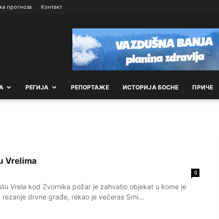
ка прогноза
Контакт
А
РEГИЈА
РEПОРТАЖE
ИСТОРИЈА БОСНЕ
ПРИЧЕ
 u Vrelima
0
 Vrela kod Zvornika požar je zahvatio objekat u kome je
rezanje drvne građe, rekao je večeras Srni...