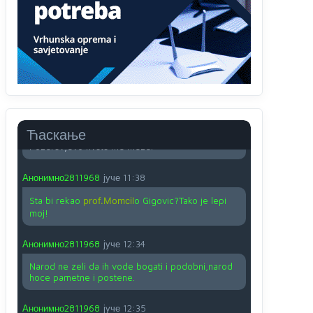
O kako su cudni lvi ljudi,uzeli bi sve da mogu...a
ja srce svima fajem,radujem se tudjoj sreci.I ko
ima i ko nema na iso ce mjesto leci!
Анонимно2810587
јуче
11:24
Nije u svijetu problem,nahraniti siromasnd,kako
nahraniti bogate!?
Анонимно2810587
јуче
11:26
Ћаскање
Pozdrav,evo hvata me meze.
Анонимно2811968
јуче
11:38
Sta bi rekao
prof.Momcil
o Gigovic?Tako je lepi
moj!
Анонимно2811968
јуче
12:34
Narod ne zeli da ih vode bogati i podobni,narod
hoce pametne i postene.
Анонимно2811968
јуче
12:35