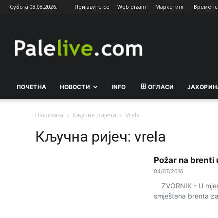
Субота 08.08.2026.
Пријавите се
Web dizajn
Маркетинг
Временс
Palelive.com
ПОЧЕТНА
НОВОСТИ
INFO
ОГЛАСИ
ЈАХОРИН
Насловна
Кључне ријечи
Vrela
Кључна ријеч: vrela
Požar na brenti
04/07/2016
ZVORNIK - U mjestu
smještena brenta za 