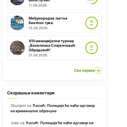
Боћа Лучић“
11.08.2026.
Међународна љетна
15
биатлон трка
АВГ
15.08.2026.
VIII меморијални турнир
„Веселинка Слијепчевић
21
Обрадовић“
АВГ
21.08.2026.
→
Све најаве
Скорашњи коментари
Zbunjeni
на
Ћосић: Полиција ће наћи одговор
на криминалне обрачуне
Јово
на
Ћосић: Полиција ће наћи одговор на