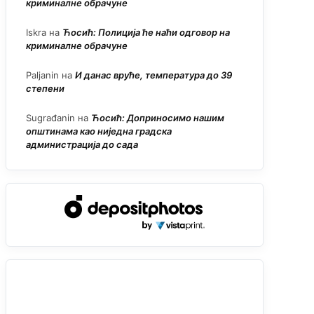
криминалне обрачуне
Iskra
на
Ћосић: Полиција ће наћи одговор на
криминалне обрачуне
Paljanin
на
И данас вруће, температура до 39
степени
Sugrađanin
на
Ћосић: Доприносимо нашим
општинама као ниједна градска
администрација до сада