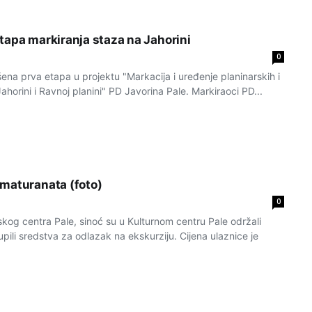
tapa markiranja staza na Jahorini
0
ena prva etapa u projektu "Markacija i uređenje planinarskih i
ahorini i Ravnoj planini" PD Javorina Pale. Markiraoci PD...
maturanata (foto)
0
kog centra Pale, sinoć su u Kulturnom centru Pale održali
pili sredstva za odlazak na ekskurziju. Cijena ulaznice je