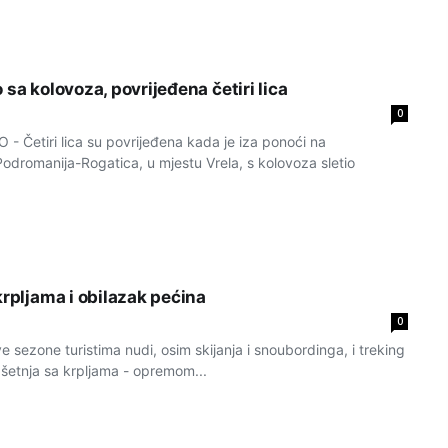
 sa kolovoza, povrijeđena četiri lica
0
Četiri lica su povrijeđena kada je iza ponoći na
odromanija-Rogatica, u mjestu Vrela, s kolovoza sletio
krpljama i obilazak pećina
0
e sezone turistima nudi, osim skijanja i snoubordinga, i treking
 šetnja sa krpljama - opremom...