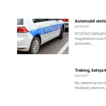
Automobil sletio
26/10/2015
ISTOČNO SARAJEVO - 
magistralnom putu P
automobil...
Treking, šetnja 
05/01/2011
Na Jahorini se od ov
(hodanje) planinom,