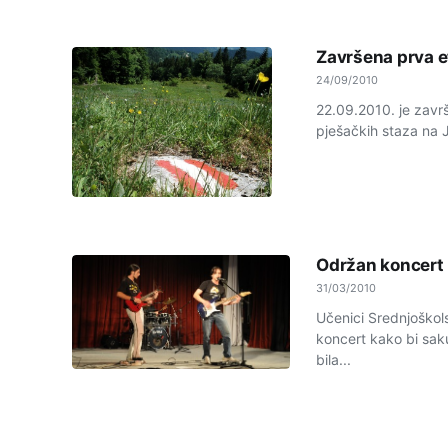
Završena prva e
24/09/2010
22.09.2010. je završ
pješačkih staza na J
Održan koncert 
31/03/2010
Učenici Srednjoškols
koncert kako bi saku
bila...