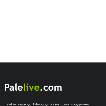
Palelive.com јe дио НФ-тeл д.о.о. Сва права су задржана.