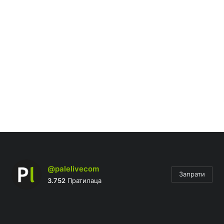
@palelivecom
Запрати
3.752
Пратилаца