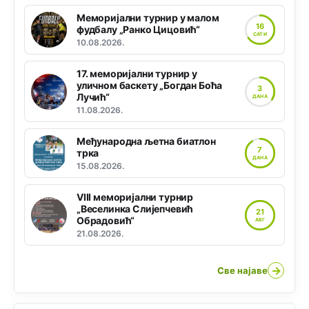
Меморијални турнир у малом
16
фудбалу „Ранко Цицовић“
САТИ
10.08.2026.
17. меморијални турнир у
уличном баскету „Богдан Боћа
3
Лучић“
ДАНА
11.08.2026.
Међународна љетна биатлон
7
трка
ДАНА
15.08.2026.
VIII меморијални турнир
„Веселинка Слијепчевић
21
Обрадовић“
АВГ
21.08.2026.
→
Све најаве