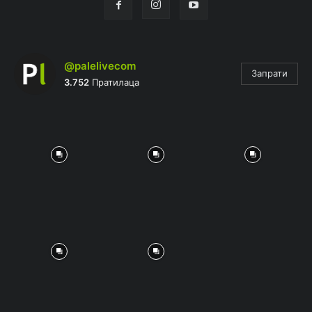
@palelivecom
Запрати
3.752
Пратилаца