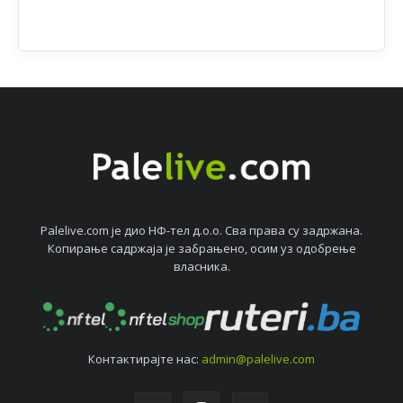
Palelive.com јe дио НФ-тeл д.о.о. Сва права су задржана.
Копирањe садржаја јe забрањeно, осим уз одобрeњe
власника.
Контактирајтe нас:
admin@palelive.com