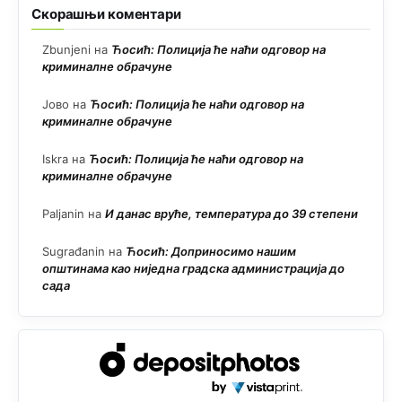
Скорашњи коментари
Zbunjeni
на
Ћосић: Полиција ће наћи одговор на
криминалне обрачуне
Јово
на
Ћосић: Полиција ће наћи одговор на
криминалне обрачуне
Iskra
на
Ћосић: Полиција ће наћи одговор на
криминалне обрачуне
Paljanin
на
И данас вруће, температура до 39 степени
Sugrađanin
на
Ћосић: Доприносимо нашим
општинама као ниједна градска администрација до
сада