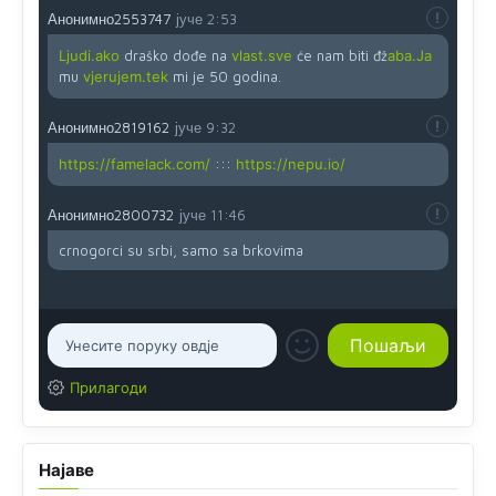
Анонимно2553747
јуче
2:53
Ljudi.ako
draško dođe na
vlast.sve
će nam biti đž
aba.Ja
mu
vjerujem.tek
mi je 50 godina.
Анонимно2819162
јуче
9:32
https://famelack.com/
:::
https://nepu.io/
Анонимно2800732
јуче
11:46
crnogorci su srbi, samo sa brkovima
Прилагоди
Најаве