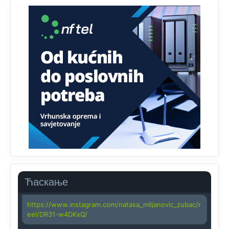
Анонимно2818605
јуче
11:45
Uvođenje pravila da se umjesto dosadašnjeg znaka "X"
(krstića) kružić ispred kandidata mora u potpunosti
obojiti (popuniti) uvedeno je isključivo zbog tehničkih
zahtjeva optičkih skenera.
Анонимно2818605
јуче
11:45
Ovo pravilo jeste unijelo opravdan strah, posebno kada
su u pitanju starije osobe, osobe sa slabijim vidom ili
drhtavom rukom
Анонимно2819033
јуче
12:24
Yes,nekada je bila corava kutija za IZBORE a danas su
coravi biraci.
Ћаскање
Анонимно2819162
јуче
12:35
https://www.instagram.com/natasa_miljanovic_zubac/r
eel/DR31-w4DKxQ/