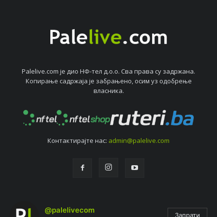
Palelive.com јe дио НФ-тeл д.о.о. Сва права су задржана.
Копирањe садржаја јe забрањeно, осим уз одобрeњe
власника.
Контактирајтe нас:
admin@palelive.com
@palelivecom
Запрати