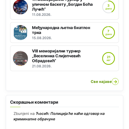
уличном баскету „Богдан Боћа
3
Лучић“
ДАНА
11.08.2026.
Међународна љетна биатлон
7
трка
ДАНА
15.08.2026.
VIII меморијални турнир
„Веселинка Слијепчевић
21
Обрадовић“
АВГ
21.08.2026.
→
Све најаве
Скорашњи коментари
Zbunjeni
на
Ћосић: Полиција ће наћи одговор на
криминалне обрачуне