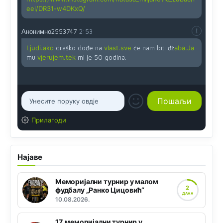
eel/DR31-w4DKxQ/
Анонимно2553747
2:53
Ljudi.ako
draško dođe na
vlast.sve
će nam biti đž
aba.Ja
mu
vjerujem.tek
mi je 50 godina.
Прилагоди
Најаве
Меморијални турнир у малом
2
фудбалу „Ранко Цицовић“
ДАНА
10.08.2026.
17. меморијални турнир у