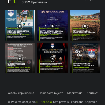
3.752
Пратилаца
Услови коришћења
Пошаљите вијест
Маркетинг
Контакт
© Palelive.com je dio
NF-tel d.o.o.
Sva prava su zadržana. Kopiranje