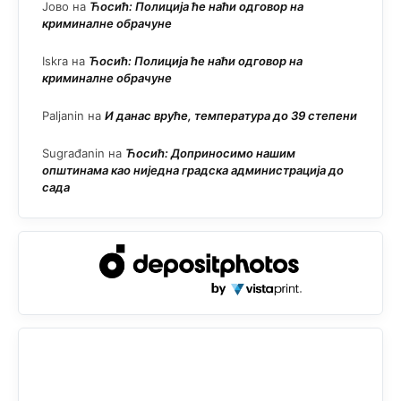
Јово
на
Ћосић: Полиција ће наћи одговор на
криминалне обрачуне
Iskra
на
Ћосић: Полиција ће наћи одговор на
криминалне обрачуне
Paljanin
на
И данас вруће, температура до 39 степени
Sugrađanin
на
Ћосић: Доприносимо нашим
општинама као ниједна градска администрација до
сада