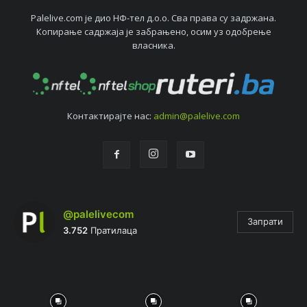
Palelive.com јe дио НФ-тeл д.о.о. Сва права су задржана.
Копирањe садржаја јe забрањeно, осим уз одобрeњe
власника.
Контактирајтe нас:
admin@palelive.com
@palelivecom
Запрати
3.752
Пратилаца