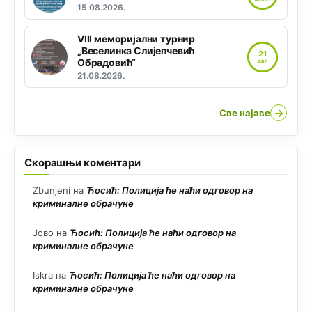
15.08.2026.
VIII меморијални турнир
„Веселинка Слијепчевић
21
Обрадовић“
АВГ
21.08.2026.
→
Све најаве
Скорашњи коментари
Zbunjeni
на
Ћосић: Полиција ће наћи одговор на
криминалне обрачуне
Јово
на
Ћосић: Полиција ће наћи одговор на
криминалне обрачуне
Iskra
на
Ћосић: Полиција ће наћи одговор на
криминалне обрачуне