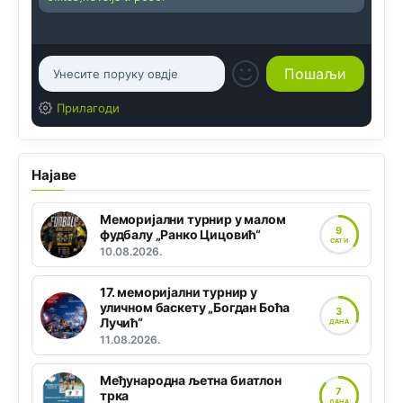
Прилагоди
Најаве
Меморијални турнир у малом
9
фудбалу „Ранко Цицовић“
САТИ
10.08.2026.
17. меморијални турнир у
уличном баскету „Богдан Боћа
3
Лучић“
ДАНА
11.08.2026.
Међународна љетна биатлон
7
трка
ДАНА