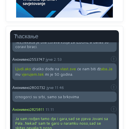
Анонимно2818605
јуче
11:45
Ovo pravilo jeste unijelo opravdan strah, posebno kada
su u pitanju starije osobe, osobe sa slabijim vidom ili
drhtavom rukom
Анонимно2819033
јуче
12:24
Ћаскање
Yes,nekada je bila corava kutija za IZBORE a danas su
coravi biraci.
Анонимно2553747
јуче
2:53
Ljudi.ako
draško dođe na
vlast.sve
će nam biti đž
aba.Ja
mu
vjerujem.tek
mi je 50 godina.
Анонимно2800732
јуче
11:46
crnogorci su srbi, samo sa brkovima
Анонимно2825811
11:11
Ja sam rodjen tamo dje i gara,sad se pjeva Jovani sa
Pala...Nekad' sam te garo u naramku noso,sad se
skitas,nevalja ti poso.