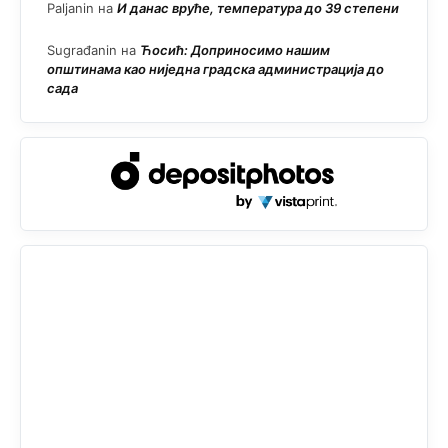
Paljanin
на
И данас вруће, температура до 39 степени
Sugrađanin
на
Ћосић: Доприносимо нашим
општинама као ниједна градска администрација до
сада