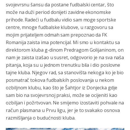
svojevrsnu šansu da postane fudbalski centar, što
može na duži period donijeti zavidne ekonomske
prihode. Radeći u fudbalu vidio sam moge sportske
centre, mnoge fudbalske klubove, u razgovoru sa
mojim prijateljem odmah sam prepoznao da FK
Romanija zaista ima potencijal. Mi smo u kontaktu sa
direktorom kluba g-dinom Predragom Golijaninom, on
nam je zaista izašao u susret, odgovorio je na sva naša
pitanja, koja su u jednom trenutku bila i dio poslovne
tajne kluba. Njegov rad, sa stanovišta nekoga ko je bio
posmatrač tokova fudbalskih poslovanja u nekom
ozbiljnom klubu, kao što je Šahtjor iz Donjecka gdje
sam bio na svojevrsnoj praksi, može se ocijeniti kao
ozbiljan i požrtvovan. Ne smijemo izostaviti pohvale na
račun plasmana u Prvu ligu, jer je to svakako osnova
razmišljanja o budućnosti kluba.