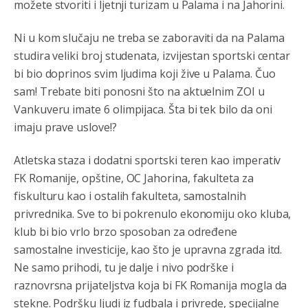
možete stvoriti i ljetnji turizam u Palama i na Jahorini.
Ni u kom slučaju ne treba se zaboraviti da na Palama
studira veliki broj studenata, izvijestan sportski centar
bi bio doprinos svim ljudima koji žive u Palama. Čuo
sam! Trebate biti ponosni što na aktuelnim ZOI u
Vankuveru imate 6 olimpijaca. Šta bi tek bilo da oni
imaju prave uslove!?
Анонимно2807895
8/6/2026
12:16
Dobro zboris 791,ovaj721 dok nije bilo interneta,samo
Atletska staza i dodatni sportski teren kao imperativ
mu je porodica znala da je glup!
FK Romanije, opštine, OC Jahorina, fakulteta za
fiskulturu kao i ostalih fakulteta, samostalnih
Анонимно2807895
8/6/2026
12:18
privrednika. Sve to bi pokrenulo ekonomiju oko kluba,
Drzi pod kontrolom tri stvari jezik,karakter i
klub bi bio vrlo brzo sposoban za određene
ponasanje...Uzivotu brani tri stvari:cast,prijatelja i
slabije.Iz
zivota iskljuci tri stvari uvredu,neznanje i
samostalne investicije, kao što je upravna zgrada itd.
zavist.Sve
dok si ziv gaji tri stvari dobrotu,pamet i
Ne samo prihodi, tu je dalje i nivo podrške i
prijateljstvo!!
raznovrsna prijateljstva koja bi FK Romanija mogla da
Анонимно2806721
8/6/2026
12:39
stekne. Podršku ljudi iz fudbala i privrede, specijalne