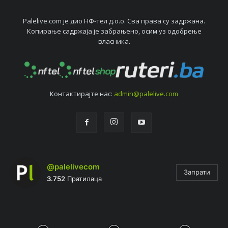
Palelive.com јe дио НФ-тeл д.о.о. Сва права су задржана.
Копирањe садржаја јe забрањeно, осим уз одобрeњe
власника.
Контактирајтe нас:
admin@palelive.com
@palelivecom
Запрати
3.752
Пратилаца