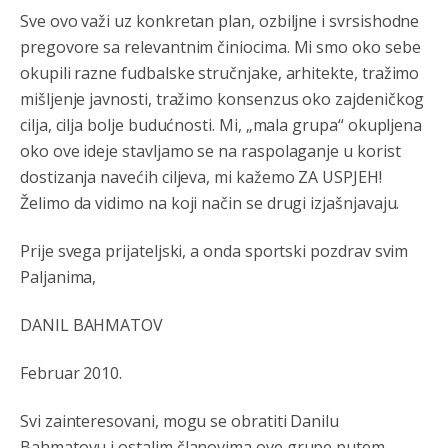
Sve ovo važi uz konkretan plan, ozbiljne i svrsishodne
Анонимно2808843
8/6/2026
6:20
pregovore sa relevantnim činiocima. Mi smo oko sebe
reconquista
okupili razne fudbalske stručnjake, arhitekte, tražimo
mišljenje javnosti, tražimo konsenzus oko zajdeničkog
Анонимно2810587
јуче
11:11
cilja, cilja bolje budućnosti. Mi, „mala grupa“ okupljena
Evo dasak vijetra s Romanije,neko iz publike povika,ma
oko ove ideje stavljamo se na raspolaganje u korist
pusti ih ciganija...pocetkom ovog vjeka,neko rece za
Radovana i Ratka kaki su oni srbi...i poce dalje da
dostizanja navećih ciljeva, mi kažemo ZA USPJEH!
besjedi znam ja dobro sta je bilo u Ag-ci...
Želimo da vidimo na koji način se drugi izjašnjavaju.
Анонимно2810587
јуче
11:13
Prije svega prijateljski, a onda sportski pozdrav svim
Proguglajte
Paljanima,
Анонимно2810587
јуче
11:21
DANIL BAHMATOV
O kako su cudni lvi ljudi,uzeli bi sve da mogu...a ja srce
svima fajem,radujem se tudjoj sreci.I ko ima i ko nema
na iso ce mjesto leci!
Februar 2010.
Анонимно2810587
јуче
11:24
Svi zainteresovani, mogu se obratiti Danilu
Nije u svijetu problem,nahraniti siromasnd,kako nahraniti
Bahmatovu i ostalim članovima ove grupe putem