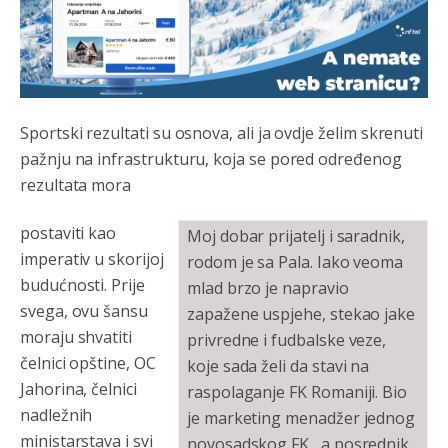
Sportski rezultati su osnova, ali ja ovdje želim skrenuti
pažnju na infrastrukturu, koja se pored određenog
rezultata mora
postaviti kao
Moj dobar prijatelj i saradnik,
imperativ u skorijoj
rodom je sa Pala. Iako veoma
budućnosti. Prije
mlad brzo je napravio
svega, ovu šansu
zapažene uspjehe, stekao jake
moraju shvatiti
privredne i fudbalske veze,
čelnici opštine, OC
koje sada želi da stavi na
Jahorina, čelnici
raspolaganje FK Romaniji. Bio
nadležnih
je marketing menadžer jednog
ministarstava i svi
novosadskog FK, a posrednik