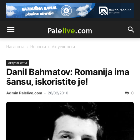
Насловна
Новости
Актуeлности
Актуeлности
Danil Bahmatov: Romanija ima
šansu, iskoristite je!
Admin Palelive.com
-
26/02/2010
0