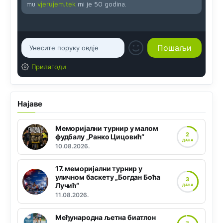
mu
vjerujem.tek
mi je 50 godina.
Прилагоди
Најаве
Меморијални турнир у малом
2
фудбалу „Ранко Цицовић“
ДАНА
10.08.2026.
17. меморијални турнир у
уличном баскету „Богдан Боћа
3
Лучић“
ДАНА
11.08.2026.
Међународна љетна биатлон