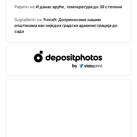
Paljanin
на
И данас вруће, температура до 39 степени
Sugrađanin
на
Ћосић: Доприносимо нашим
општинама као ниједна градска администрација до
сада