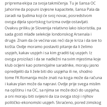
priprema ekipa za svoja takmičenja. Tu je šansa OC
Jahorine da popuni izvjesne kapacitete, šansa Pala da
zaradi na ljudima koji će svoj novac, posredstvom
ovoga dijela sportskog turizma ovdje ostavljati.
Ovakvu priliku je Slovenija relativno lako iskoristila, pa
sada gosti mlađe selekcije londonskog Arsenala i
druge. Znam da će većina vas reći da je kriza i da sve to
košta. Ovdje moramo postaviti pitanje da li želimo
uspjeh, kakav uspjeh i sa kim graditi taj uspjeh. Iz
ovoga proizilazi i da se nadležni na svim mjestima koje
klub ocijeni kao potencijalne saradnike, moraju jasno
opredijeliti da li žele biti dio uspjeha ili ne, shodno
tome FK Romanija može znati na koga može da računa
i kakav plan može da napravi. Ovdje prije svega mislim
na opštinu i na OC, sa njima se može doći do uspjeha,
a oni moraju biti svijesni da iza ovoga stoji i njihov
političko-ekonomski uspjeh. Skraćeno, pored zimskog