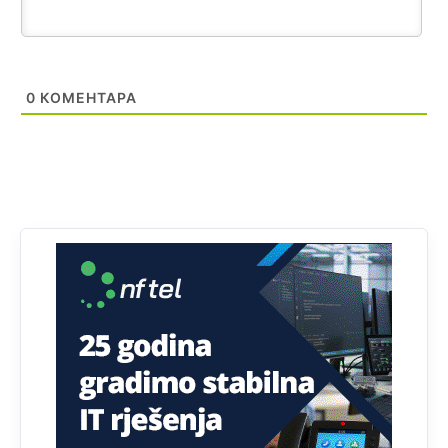
glasova" i manipulacija kroz fiktivne pomoćnike (koji
zapravo glasaju po nalogu političkih partija, a ne po želji
birača).
Анонимно2818605
11:28
0
КОМЕНТАРА
Prema zvaničnim podacima Agencije za statistiku BiH, u
Bosni i Hercegovini je 1.229.972 građana informatički
nepismeno, što čini 38,7% ukupnog stanovništva starijeg
od 10 godina
Анонимно2818605
11:30
Prema podacima o informaciono-komunikacionim
tehnologijama, čak 33,4% domaćinstava u BiH uopšte
nema pristup računaru bilo koje vrste (desktop, laptop ili
tablet
Анонимно2818605
11:34
Najveći dio populacije starije od 65 godina uopšte ne
koristi internet, niti ima pristup računarima
Анонимно2818605
11:45