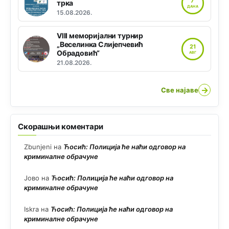
7
трка
ДАНА
15.08.2026.
VIII меморијални турнир
„Веселинка Слијепчевић
21
Обрадовић“
АВГ
21.08.2026.
→
Све најаве
Скорашњи коментари
Zbunjeni
на
Ћосић: Полиција ће наћи одговор на
криминалне обрачуне
Јово
на
Ћосић: Полиција ће наћи одговор на
криминалне обрачуне
Iskra
на
Ћосић: Полиција ће наћи одговор на
криминалне обрачуне