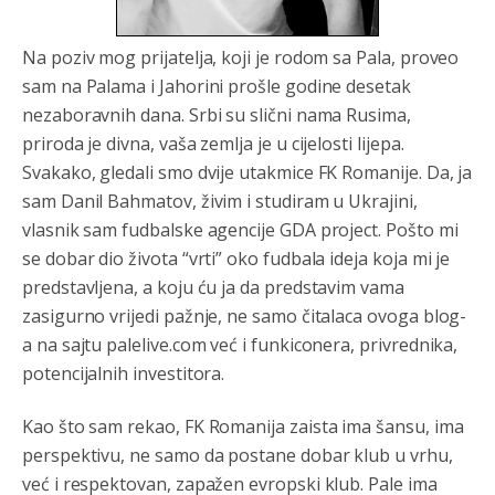
Na poziv mog prijatelja, koji je rodom sa Pala, proveo
sam na Palama i Jahorini prošle godine desetak
nezaboravnih dana. Srbi su slični nama Rusima,
priroda je divna, vaša zemlja je u cijelosti lijepa.
Svakako, gledali smo dvije utakmice FK Romanije. Da, ja
sam Danil Bahmatov, živim i studiram u Ukrajini,
vlasnik sam fudbalske agencije GDA project. Pošto mi
se dobar dio života “vrti” oko fudbala ideja koja mi je
predstavljena, a koju ću ja da predstavim vama
zasigurno vrijedi pažnje, ne samo čitalaca ovoga blog-
a na sajtu palelive.com već i funkiconera, privrednika,
potencijalnih investitora.
Kao što sam rekao, FK Romanija zaista ima šansu, ima
perspektivu, ne samo da postane dobar klub u vrhu,
već i respektovan, zapažen evropski klub. Pale ima