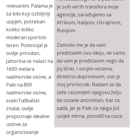
relevantni. Palama je
je svih većih transfera moje
za bilo koji ozbiljniji
agencije, sarađujemo sa
uspjeh, potreban
Afrikom, Italijom, Ukrajinom,
koliko toliko
Rusijom.
moderan sportski
Zamolio me je da vam
teren. Potencijal je
predstavim ovu ideju, ne samo
ovdje prirodan,
da vam je predstavim nego da
Jahorina se nalazi na
joj lično, i svojim vezama,
1600 metara
direktno doprinesem, ovo je
nadmorske visine, a
moj prvi korak. Nadam se da
Pale na 800
ćete razumijeti njegovu želju
nadmorske visine,
da ostane anoniman, bar za
svaki fudbalski
sada, jer je Pale za njega još
znalac ovdje
uvijek mirna, porodična oaza.
prepoznaje idealne
uslove za
organizovanje