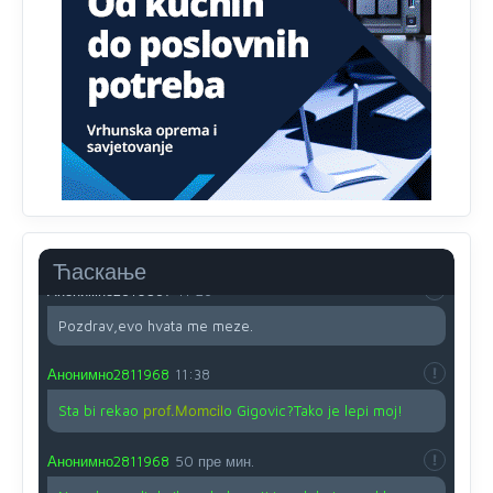
Proguglajte
Анонимно2810587
11:21
O kako su cudni lvi ljudi,uzeli bi sve da mogu...a ja srce
svima fajem,radujem se tudjoj sreci.I ko ima i ko nema
na iso ce mjesto leci!
Анонимно2810587
11:24
Nije u svijetu problem,nahraniti siromasnd,kako nahraniti
bogate!?
Ћаскање
Анонимно2810587
11:26
Pozdrav,evo hvata me meze.
Анонимно2811968
11:38
Sta bi rekao
prof.Momcil
o Gigovic?Tako je lepi moj!
Анонимно2811968
50 пре мин.