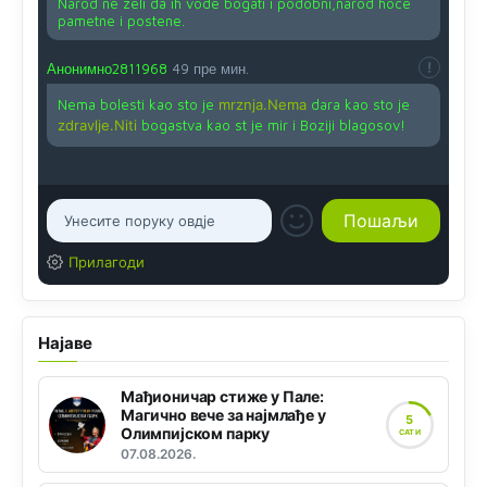
Narod ne zeli da ih vode bogati i podobni,narod hoce
pametne i postene.
Анонимно2811968
49 пре мин.
Nema bolesti kao sto je
mrznja.Nema
dara kao sto je
zdravlje.Niti
bogastva kao st je mir i Boziji blagosov!
Прилагоди
Најаве
Мађионичар стиже у Пале:
Магично вече за најмлађе у
5
Олимпијском парку
САТИ
07.08.2026.