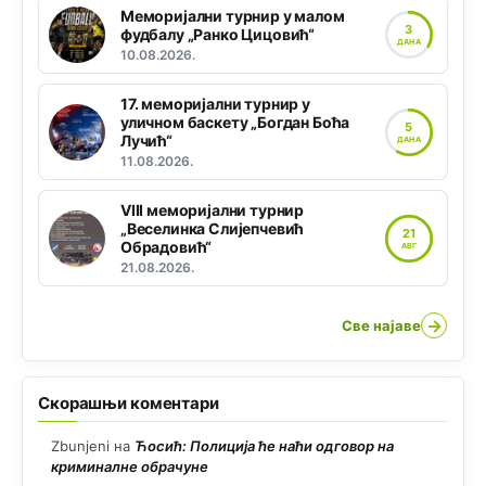
Меморијални турнир у малом
3
фудбалу „Ранко Цицовић“
ДАНА
10.08.2026.
17. меморијални турнир у
уличном баскету „Богдан Боћа
5
Лучић“
ДАНА
11.08.2026.
VIII меморијални турнир
„Веселинка Слијепчевић
21
Обрадовић“
АВГ
21.08.2026.
→
Све најаве
Скорашњи коментари
Zbunjeni
на
Ћосић: Полиција ће наћи одговор на
криминалне обрачуне