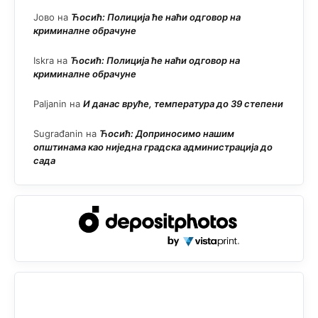
Јово
на
Ћосић: Полиција ће наћи одговор на
криминалне обрачуне
Iskra
на
Ћосић: Полиција ће наћи одговор на
криминалне обрачуне
Paljanin
на
И данас вруће, температура до 39 степени
Sugrađanin
на
Ћосић: Доприносимо нашим
општинама као ниједна градска администрација до
сада