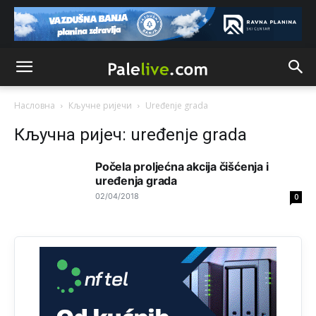
Mile pozvao eleza da glasa .
Анонимно2808843
9:52
Насловна
Кључне ријечи
Uređenje grada
Кључна ријеч: uređenje grada
Počela proljećna akcija čišćenja i
uređenja grada
02/04/2018
0
Анонимно2810587
11:11
Evo dasak vijetra s Romanije,neko iz publike povika,ma
pusti ih ciganija...pocetkom ovog vjeka,neko rece za
Radovana i Ratka kaki su oni srbi...i poce dalje da
besjedi znam ja dobro sta je bilo u Ag-ci...
Анонимно2810587
11:13