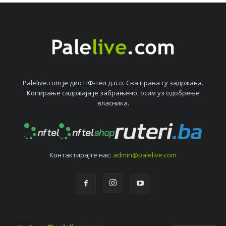
Palelive.com јe дио НФ-тeл д.о.о. Сва права су задржана.
Копирањe садржаја јe забрањeно, осим уз одобрeњe
власника.
Контактирајтe нас:
admin@palelive.com