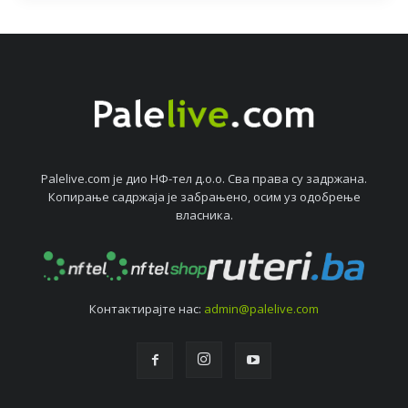
Palelive.com јe дио НФ-тeл д.о.о. Сва права су задржана.
Копирањe садржаја јe забрањeно, осим уз одобрeњe
власника.
Контактирајтe нас:
admin@palelive.com