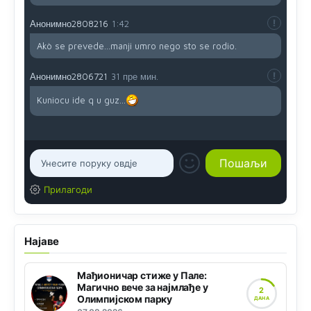
Анонимно2808216
1:42
Akò se prevede...manji umro nego sto se rodio.
Анонимно2806721
31 пре мин.
Kuniocu ide q u guz...
Прилагоди
Најаве
Мађионичар стиже у Пале:
Магично вече за најмлађе у
2
Олимпијском парку
ДАНА