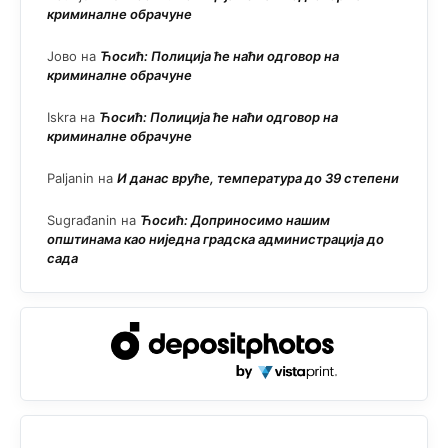
криминалне обрачуне
Јово
на
Ћосић: Полиција ће наћи одговор на
криминалне обрачуне
Iskra
на
Ћосић: Полиција ће наћи одговор на
криминалне обрачуне
Paljanin
на
И данас вруће, температура до 39 степени
Sugrađanin
на
Ћосић: Доприносимо нашим
општинама као ниједна градска администрација до
сада