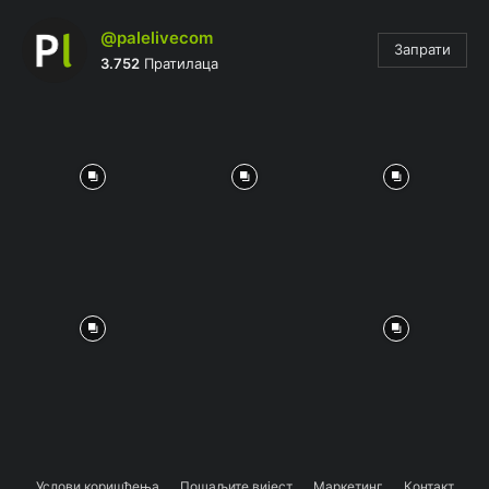
@palelivecom
Запрати
3.752
Пратилаца
Услови коришћења
Пошаљите вијест
Маркетинг
Контакт