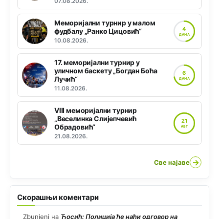
07.08.2026.
Меморијални турнир у малом
4
фудбалу „Ранко Цицовић“
ДАНА
10.08.2026.
17. меморијални турнир у
уличном баскету „Богдан Боћа
6
Лучић“
ДАНА
11.08.2026.
VIII меморијални турнир
„Веселинка Слијепчевић
21
Обрадовић“
АВГ
21.08.2026.
→
Све најаве
Скорашњи коментари
Zbunjeni
на
Ћосић: Полиција ће наћи одговор на