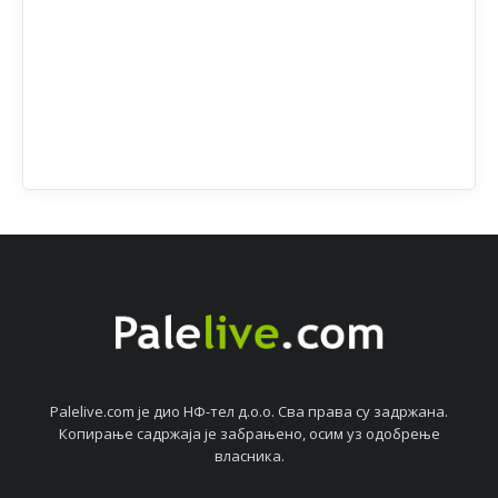
Palelive.com јe дио НФ-тeл д.о.о. Сва права су задржана.
Копирањe садржаја јe забрањeно, осим уз одобрeњe
власника.