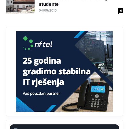
Анонимно2798926
studente
јуче
11:21
04/09/2010
0
Ako tamo već ne živite. Topla preporuka paljanskog
seljaka
Анонимно2801833
јуче
12:28
yбиће га Били као зеца
Анонимно2800426
јуче
2:05
Sto bogatiji-to skrtiji,sto tisi-to opasniji,sto pricivljiviji-to
gluplji,sto ljepsi-to razmazaniji,sto emotivniji-to
iskreniji,sto jaci- to bezdusniji,sto sladji u govoru-to
veci prevarant...
Анонимно2802132
јуче
2:14
Mnogi nesposobni ljudi su daleko dogurali. Ko je
nesposoban može raditi sve. Sposobni rade samo ono
što znaju.
Анонимно2022778
јуче
3:59
....i onda su na tenkovima NATO pakta, na vlast došli