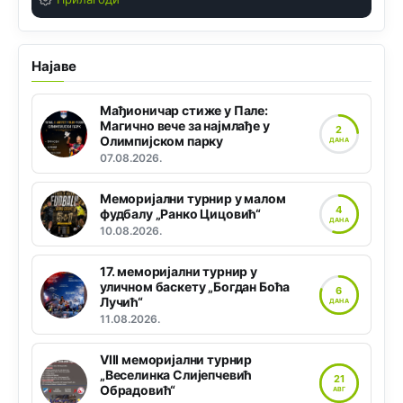
Најаве
Мађионичар стиже у Пале:
Магично вече за најмлађе у
2
Олимпијском парку
ДАНА
07.08.2026.
Меморијални турнир у малом
4
фудбалу „Ранко Цицовић“
ДАНА
10.08.2026.
17. меморијални турнир у
уличном баскету „Богдан Боћа
6
Лучић“
ДАНА
11.08.2026.
VIII меморијални турнир
„Веселинка Слијепчевић
21
Обрадовић“
АВГ