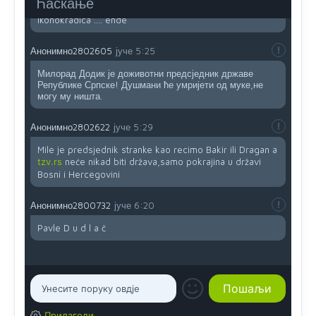
Ћаскање
jedna baba i jedan švercer dezerter ratni profiter i
ikonokradica .... ende
Анонимно2802605
јуче
5:25
Милорад Додик је доживотни предсједник државе
Републике Српске! Душмани ће умријети од муке,не
могу му ништа.
Анонимно2802622
јуче
5:29
Mile je predsjednik stranke kao recimo Bakir ili Dragan a
tzv.rs
neće nikad biti država,samo pokrajina u državi
Bosni i Hercegovini
Анонимно2800732
јуче
6:20
Pavle D u d l a č
Прилагоди