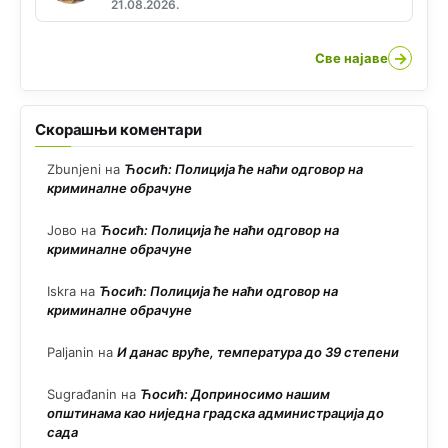
21.08.2026.
→
Све најаве
Скорашњи коментари
Zbunjeni
на
Ћосић: Полиција ће наћи одговор на
криминалне обрачуне
Јово
на
Ћосић: Полиција ће наћи одговор на
криминалне обрачуне
Iskra
на
Ћосић: Полиција ће наћи одговор на
криминалне обрачуне
Paljanin
на
И данас вруће, температура до 39 степени
Sugrađanin
на
Ћосић: Доприносимо нашим
општинама као ниједна градска администрација до
сада