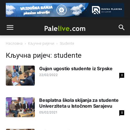
Uvijek se mora na prvo mjesto staviti svoj građanin i
svoj grad
Анонимно2800787
јуче
7:03
isporuka vode za Sarajevo je smanjena zbog kvara na
cevovodu,majstori iz sarajevskog vodovoda dolaze da
saniraju glavnu cijev.
Насловна
Кључне ријечи
Studente
Анонимно2553747
јуче
7:41
Кључна ријеч: studente
Šarović i dodik upotri***še svoje đžokere za izazivanje
predizbornog
haosa.Opet
će istočno sarajevo biti
Gujon ugostio studente iz Srpske
označena kao rak rana RS.
22/02/2022
0
Анонимно2022778
јуче
8:21
Frljavi poziva Ubice da se smire a a ne poziva Tužilaštvo
Sipu Mup SAJ da ih istresu iz gaća poslije ***stava u
Besplatna škola skijanja za studente
sred grada!!!!!
Univerziteta u Istočnom Sarajevu
05/02/2021
0
Анонимно2801129
јуче
8:50
Treba da znaš da paljanski vodovod opstaje na parama
koje dobije iz Kantona
Sarajevo.Kanton
ima opciju da