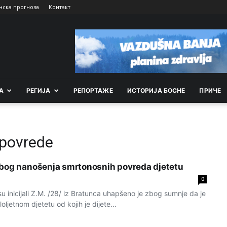
нска прогноза
Контакт
А
РEГИЈА
РEПОРТАЖE
ИСТОРИЈА БОСНЕ
ПРИЧЕ
povrede
zbog nanošenja smrtonosnih povreda djetetu
0
su inicijali Z.M. /28/ iz Bratunca uhapšeno je zbog sumnje da je
ljetnom djetetu od kojih je dijete...