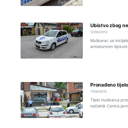
Ubistvo zbog net
12/06/2012
Muškarac sa inicija
armaturnom šipkom ub
Pronađeno tijel
11/06/2012
Tijelo muškarca pro
načelnik Centra javn