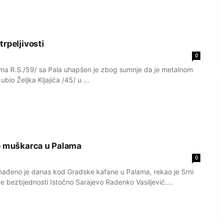
rpeljivosti
0
lima R.S./59/ sa Pala uhapšen je zbog sumnje da je metalnom
io Željka Kljajića /45/ u ...
o muškarca u Palama
0
nađeno je danas kod Gradske kafane u Palama, rekao je Srni
e bezbjednosti Istočno Sarajevo Radenko Vasiljević....