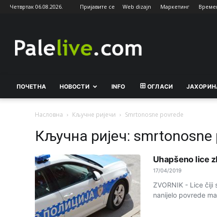
Четвртак 06.08.2026.
Пријавите се
Web dizajn
Маркетинг
Време
Palelive.com
ПОЧЕТНА
НОВОСТИ
INFO
ОГЛАСИ
ЈАХОРИН
Насловна
Кључне ријечи
Smrtonosne povrede
Кључна ријеч: smrtonosne 
Uhapšeno lice 
17/04/2019
ZVORNIK - Lice čiji 
nanijelo povrede malo