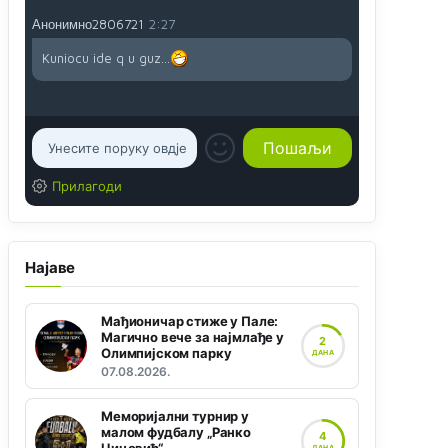
Анонимно2806721
2:27
Kuniocu ide q u guz...
Прилагоди
Најаве
Мађионичар стиже у Пале:
Магично вече за најмлађе у
2
Олимпијском парку
ДАНА
07.08.2026.
Меморијални турнир у
малом фудбалу „Ранко
4
ДАНА