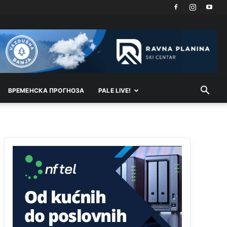
Техеран и нинџе по Палама
Анонимно2806721
11:21
Kosovo je država a manji BH entitet pokrajina.Što
se tiče arapa po Palama i Jahorini,ostavljaju vam
pare a vi se smeškate .Da ne bi možda da vam
šalju poštom a da ne dolaze? Kurko
ВРEМEНСКА ПРОГНОЗА
PALE LIVE!
Анонимно2807791
11:39
БиХ није гласала да је тзв.Косово држава.
Лупаш ко к у р а ц по самару луди турко.
Анонимно2807895
12:16
Dobro zboris 791,ovaj721 dok nije bilo
interneta,samo mu je porodica znala da je glup!
Анонимно2807895
12:18
Drzi pod kontrolom tri stvari jezik,karakter i
ponasanje...Uzivotu brani tri stvari:cast,prijatelja i
slabije.Iz
zivota iskljuci tri stvari uvredu,neznanje