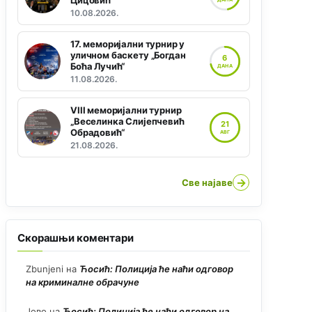
Цицовић“
10.08.2026.
17. меморијални турнир у
уличном баскету „Богдан
6
Боћа Лучић“
ДАНА
11.08.2026.
VIII меморијални турнир
„Веселинка Слијепчевић
21
Обрадовић“
АВГ
21.08.2026.
→
Све најаве
Скорашњи коментари
Zbunjeni
на
Ћосић: Полиција ће наћи одговор
на криминалне обрачуне
Јово
на
Ћосић: Полиција ће наћи одговор на