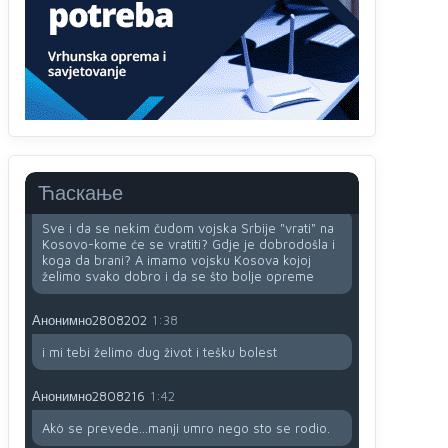
i
zavist.Sve
dok si ziv gaji tri stvari
dobrotu,pamet i prijateljstvo!!
Анонимно2806721
12:39
791 BiH nije priznala Kosovo kao nezavisnu
državu jer genocidna tvorevina pravi smetnju a
recimo Srbija je davno
priznala.Na
svakom
proizvodu iz Srbije stoji -uvoznik za Kosovo
Ћаскање
Анонимно2806721
12:45
Sve i da se nekim čudom vojska Srbije "vrati" na
Kosovo-kome će se vratiti? Gdje je dobrodošla i
koga da brani? A imamo vojsku Kosova kojoj
želimo svako dobro i da se što bolje opreme
Анонимно2808202
1:38
i mi tebi želimo dug život i tešku bolest
Анонимно2808216
1:42
Akò se prevede...manji umro nego sto se rodio.