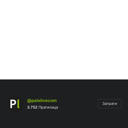
@palelivecom
Запрати
3.752
Пратилаца