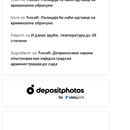
криминалне обрачуне
Iskra
на
Ћосић: Полиција ће наћи одговор на
криминалне обрачуне
Paljanin
на
И данас вруће, температура до 39
степени
Sugrađanin
на
Ћосић: Доприносимо нашим
општинама као ниједна градска
администрација до сада