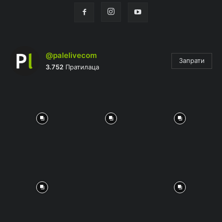
@palelivecom
Запрати
3.752
Пратилаца