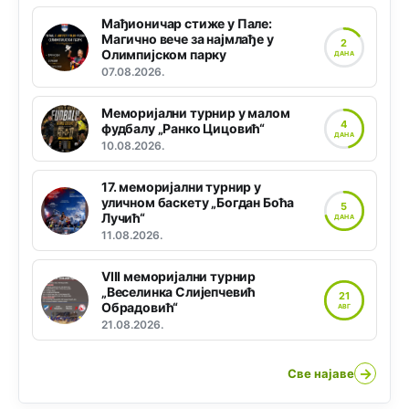
Мађионичар стиже у Пале:
Магично вече за најмлађе у
2
Олимпијском парку
ДАНА
07.08.2026.
Меморијални турнир у малом
4
фудбалу „Ранко Цицовић“
ДАНА
10.08.2026.
17. меморијални турнир у
уличном баскету „Богдан Боћа
5
Лучић“
ДАНА
11.08.2026.
VIII меморијални турнир
„Веселинка Слијепчевић
21
Обрадовић“
АВГ
21.08.2026.
→
Све најаве