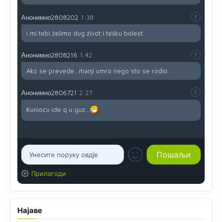
Анонимно2808202
1:38
i mi tebi želimo dug život i tešku bolest
Анонимно2808216
1:42
Akò se prevede...manji umro nego sto se rodio.
Анонимно2806721
2:27
Kuniocu ide q u guz...
Прилагоди
Најаве