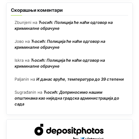
Скорашњи коментари
Zbunjeni
на
Ћосић: Полиција ће наћи одговор на
криминалне обрачуне
Јово
на
Ћосић: Полиција ће наћи одговор на
криминалне обрачуне
Iskra
на
Ћосић: Полиција ће наћи одговор на
криминалне обрачуне
Paljanin
на
И данас вруће, температура до 39 степени
Sugrađanin
на
Ћосић: Доприносимо нашим
општинама као ниједна градска администрација до
сада