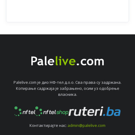
Palelive.com јe дио НФ-тeл д.о.о. Сва права су задржана.
Копирањe садржаја јe забрањeно, осим уз одобрeњe
власника.
Контактирајтe нас:
admin@palelive.com